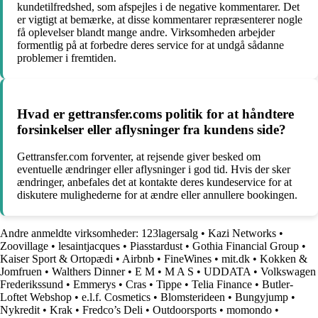
kundetilfredshed, som afspejles i de negative kommentarer. Det
er vigtigt at bemærke, at disse kommentarer repræsenterer nogle
få oplevelser blandt mange andre. Virksomheden arbejder
formentlig på at forbedre deres service for at undgå sådanne
problemer i fremtiden.
Hvad er gettransfer.coms politik for at håndtere
forsinkelser eller aflysninger fra kundens side?
Gettransfer.com forventer, at rejsende giver besked om
eventuelle ændringer eller aflysninger i god tid. Hvis der sker
ændringer, anbefales det at kontakte deres kundeservice for at
diskutere mulighederne for at ændre eller annullere bookingen.
Andre anmeldte virksomheder:
123lagersalg
•
Kazi Networks
•
Zoovillage
•
lesaintjacques
•
Piasstardust
•
Gothia Financial Group
•
Kaiser Sport & Ortopædi
•
Airbnb
•
FineWines
•
mit.dk
•
Kokken &
Jomfruen
•
Walthers Dinner
•
E M • M A S
•
UDDATA
•
Volkswagen
Frederikssund
•
Emmerys
•
Cras
•
Tippe
•
Telia Finance
•
Butler-
Loftet Webshop
•
e.l.f. Cosmetics
•
Blomsterideen
•
Bungyjump
•
Nykredit
•
Krak
•
Fredco’s Deli
•
Outdoorsports
•
momondo
•