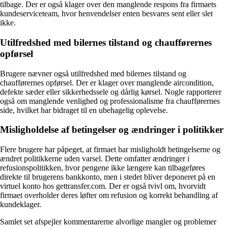
tilbage. Der er også klager over den manglende respons fra firmaets
kundeserviceteam, hvor henvendelser enten besvares sent eller slet
ikke.
Utilfredshed med bilernes tilstand og chaufførernes
opførsel
Brugere nævner også utilfredshed med bilernes tilstand og
chaufførernes opførsel. Der er klager over manglende aircondition,
defekte sæder eller sikkerhedssele og dårlig kørsel. Nogle rapporterer
også om manglende venlighed og professionalisme fra chaufførernes
side, hvilket har bidraget til en ubehagelig oplevelse.
Misligholdelse af betingelser og ændringer i politikker
Flere brugere har påpeget, at firmaet har misligholdt betingelserne og
ændret politikkerne uden varsel. Dette omfatter ændringer i
refusionspolitikken, hvor pengene ikke længere kan tilbageføres
direkte til brugerens bankkonto, men i stedet bliver deponeret på en
virtuel konto hos gettransfer.com. Der er også tvivl om, hvorvidt
firmaet overholder deres løfter om refusion og korrekt behandling af
kundeklager.
Samlet set afspejler kommentarerne alvorlige mangler og problemer