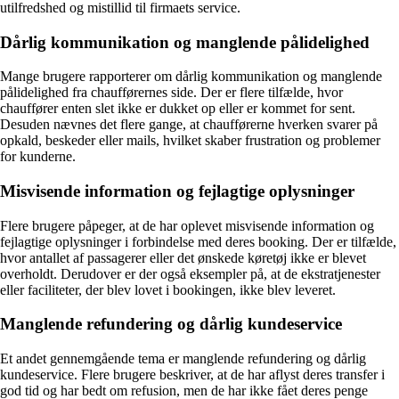
utilfredshed og mistillid til firmaets service.
Dårlig kommunikation og manglende pålidelighed
Mange brugere rapporterer om dårlig kommunikation og manglende
pålidelighed fra chaufførernes side. Der er flere tilfælde, hvor
chauffører enten slet ikke er dukket op eller er kommet for sent.
Desuden nævnes det flere gange, at chaufførerne hverken svarer på
opkald, beskeder eller mails, hvilket skaber frustration og problemer
for kunderne.
Misvisende information og fejlagtige oplysninger
Flere brugere påpeger, at de har oplevet misvisende information og
fejlagtige oplysninger i forbindelse med deres booking. Der er tilfælde,
hvor antallet af passagerer eller det ønskede køretøj ikke er blevet
overholdt. Derudover er der også eksempler på, at de ekstratjenester
eller faciliteter, der blev lovet i bookingen, ikke blev leveret.
Manglende refundering og dårlig kundeservice
Et andet gennemgående tema er manglende refundering og dårlig
kundeservice. Flere brugere beskriver, at de har aflyst deres transfer i
god tid og har bedt om refusion, men de har ikke fået deres penge