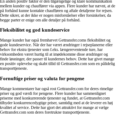
En anden positiv faktor er den tilgængelige og klare kommunikation
mellem kunder og chauffører via appen. Flere kunder har nævnt, at de
på forhånd kunne kontakte chaufføren og aftale detaljerne for rejsen.
Dette sikrer, at der ikke er nogen misforståelser eller forsinkelser, da
begge parter er enige om alle detaljer på forhånd.
Fleksibilitet og god kundeservice
Mange kunder har også fremhævet Gettransfer.coms fleksibilitet og
gode kundeservice. Når der har været ændringer i rejseplanerne eller
behov for ekstra tjenester som f.eks. længereventende ture, har
virksomheden været hurtig til at imødekomme disse ændringer og
finde løsninger, der passer til kundernes behov. Dette har givet mange
en positiv oplevelse og skabt tillid til Gettransfer.com som en pålidelig
transporttjeneste.
Fornuftige priser og valuta for pengene
Mange kommentarer har også rost Gettransfer.com for deres rimelige
priser og god værdi for pengene. Flere kunder har sammenlignet
priserne med konkurrerende tjenester og fundet, at Gettransfer.com
tilbyder konkurrencedygtige priser, samtidig med at de leverer en høj
kvalitet af service. Dette har gjort det attraktivt for mange at vælge
Gettransfer.com som deres foretrukne transporttjeneste.