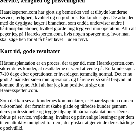
Service, ærlighed og prisvenlighed
Haareksperten.com har gjort sig bemærket ved at tilbyde kunderne
service, ærlighed, kvalitet og en god pris. En kunde siger: De arbejder
med de dygtigste læger i branchen, som endda underviser andre i
hårtransplantationer, hvilket gjorde mig tryg ved min operation. Alt i alt
peger jeg på Haareksperten.com, hvis nogen spørger mig, hvor man
skal søge hen for at få håret lavet – uden tvivl.
Kort tid, gode resultater
Hårtransplantation er en proces, der tager tid, men Haareksperten.com
sikrer deres kunder, at resultaterne er værd at vente på. En kunde siger:
7-10 dage efter operationen er hverdagen temmelig normal. Det er nu
godt 2 måneder siden min operation, og hårene er så småt begyndt at
komme til syne. Alt i alt har jeg kun positivt at sige om
Haareksperten.com.
Som det kan ses af kundernes kommentarer, er Haareksperten.com en
virksomhed, der formår at skabe glade og tilfredse kunder gennem
deres professionelle og trygge tilgang til hårtransplantationer. Deres
fokus på service, vejledning, kvalitet og prisvenlige løsninger gør dem
til en attraktiv mulighed for dem, der ønsker at genvinde deres hårlinje
og selvtillid.