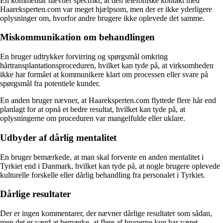
En kommentar nævner specifikt, at den telefoniske kontakt med
Haareksperten.com var meget hjælpsom, men der er ikke yderligere
oplysninger om, hvorfor andre brugere ikke oplevede det samme.
Miskommunikation om behandlingen
En bruger udtrykker forvirring og spørgsmål omkring
hårtransplantationsproceduren, hvilket kan tyde på, at virksomheden
ikke har formået at kommunikere klart om processen eller svare på
spørgsmål fra potentiele kunder.
En anden bruger nævner, at Haareksperten.com flyttede flere hår end
planlagt for at opnå et bedre resultat, hvilket kan tyde på, at
oplysningerne om proceduren var mangelfulde eller uklare.
Udbyder af dårlig mentalitet
En bruger bemærkede, at man skal forvente en anden mentalitet i
Tyrkiet end i Danmark, hvilket kan tyde på, at nogle brugere oplevede
kulturelle forskelle eller dårlig behandling fra personalet i Tyrkiet.
Dårlige resultater
Der er ingen kommentarer, der nævner dårlige resultater som sådan,
men det er værd at bemærke, at flere af brugerne kun har været