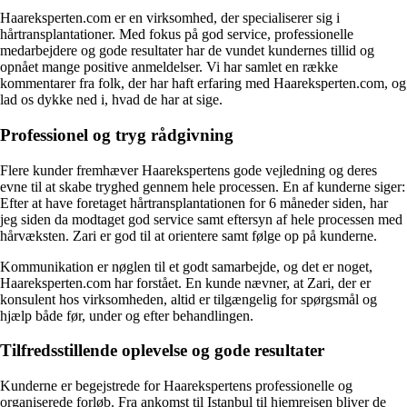
Haareksperten.com er en virksomhed, der specialiserer sig i
hårtransplantationer. Med fokus på god service, professionelle
medarbejdere og gode resultater har de vundet kundernes tillid og
opnået mange positive anmeldelser. Vi har samlet en række
kommentarer fra folk, der har haft erfaring med Haareksperten.com, og
lad os dykke ned i, hvad de har at sige.
Professionel og tryg rådgivning
Flere kunder fremhæver Haarekspertens gode vejledning og deres
evne til at skabe tryghed gennem hele processen. En af kunderne siger:
Efter at have foretaget hårtransplantationen for 6 måneder siden, har
jeg siden da modtaget god service samt eftersyn af hele processen med
hårvæksten. Zari er god til at orientere samt følge op på kunderne.
Kommunikation er nøglen til et godt samarbejde, og det er noget,
Haareksperten.com har forstået. En kunde nævner, at Zari, der er
konsulent hos virksomheden, altid er tilgængelig for spørgsmål og
hjælp både før, under og efter behandlingen.
Tilfredsstillende oplevelse og gode resultater
Kunderne er begejstrede for Haarekspertens professionelle og
organiserede forløb. Fra ankomst til Istanbul til hjemrejsen bliver de