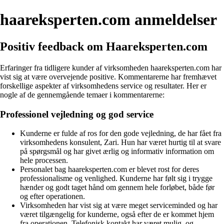
haareksperten.com anmeldelser
Positiv feedback om Haareksperten.com
Erfaringer fra tidligere kunder af virksomheden haareksperten.com har
vist sig at være overvejende positive. Kommentarerne har fremhævet
forskellige aspekter af virksomhedens service og resultater. Her er
nogle af de gennemgående temaer i kommentarerne:
Professionel vejledning og god service
Kunderne er fulde af ros for den gode vejledning, de har fået fra
virksomhedens konsulent, Zari. Hun har været hurtig til at svare
på spørgsmål og har givet ærlig og informativ information om
hele processen.
Personalet bag haareksperten.com er blevet rost for deres
professionalisme og venlighed. Kunderne har følt sig i trygge
hænder og godt taget hånd om gennem hele forløbet, både før
og efter operationen.
Virksomheden har vist sig at være meget serviceminded og har
været tilgængelig for kunderne, også efter de er kommet hjem
fra operationen. Telefonisk kontakt har været mulig, og