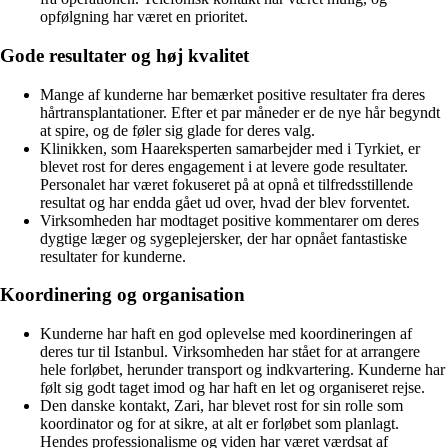
opfølgning har været en prioritet.
Gode resultater og høj kvalitet
Mange af kunderne har bemærket positive resultater fra deres
hårtransplantationer. Efter et par måneder er de nye hår begyndt
at spire, og de føler sig glade for deres valg.
Klinikken, som Haareksperten samarbejder med i Tyrkiet, er
blevet rost for deres engagement i at levere gode resultater.
Personalet har været fokuseret på at opnå et tilfredsstillende
resultat og har endda gået ud over, hvad der blev forventet.
Virksomheden har modtaget positive kommentarer om deres
dygtige læger og sygeplejersker, der har opnået fantastiske
resultater for kunderne.
Koordinering og organisation
Kunderne har haft en god oplevelse med koordineringen af
deres tur til Istanbul. Virksomheden har stået for at arrangere
hele forløbet, herunder transport og indkvartering. Kunderne har
følt sig godt taget imod og har haft en let og organiseret rejse.
Den danske kontakt, Zari, har blevet rost for sin rolle som
koordinator og for at sikre, at alt er forløbet som planlagt.
Hendes professionalisme og viden har været værdsat af