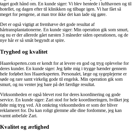
taget godt hånd om. En kunde siger: Vi blev hentede i lufthavnen og til
hotellet, og dagen efter til klinikken og tilbage igen. Vi har fået så
meget for pengene, at man tror ikke det kan lade sig gøre.
Det er også vigtigt at fremhæve det gode resultat af
hårtransplantationerne. En kunde siger: Min operation gik som smurt,
og nu er der allerede gået næsten 3 måneder siden operationen, og de
nye hår er så småt begyndt at spire.
Tryghed og kvalitet
Haareksperten.com er kendt for at levere en god og tryg oplevelse for
deres kunder. En kunde siger: Jeg følte mig i trygge hænder gennem
hele forløbet hos Haareksperten. Personalet, læge og sygeplejerne er
søde og rare samt virkelig gode til engelsk. Min operation gik som
smurt, og nu venter jeg bare på det færdige resultat.
Virksomheden er også blevet rost for deres koordinering og gode
service. En kunde siger: Zari stod for hele koordineringen, hvilket jeg
følte mig tryg ved. Alt omkring virksomheden er som der bliver
reklameret for. Du kan roligt glemme alle dine fordomme, jeg kan
varmt anbefale Zari.
Kvalitet og ærlighed