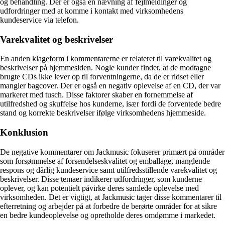
og behandling. Der er også en nævning af fejlmeldinger og
udfordringer med at komme i kontakt med virksomhedens
kundeservice via telefon.
Varekvalitet og beskrivelser
En anden klageform i kommentarerne er relateret til varekvalitet og
beskrivelser på hjemmesiden. Nogle kunder finder, at de modtagne
brugte CDs ikke lever op til forventningerne, da de er ridset eller
mangler bagcover. Der er også en negativ oplevelse af en CD, der var
markeret med tusch. Disse faktorer skaber en fornemmelse af
utilfredshed og skuffelse hos kunderne, især fordi de forventede bedre
stand og korrekte beskrivelser ifølge virksomhedens hjemmeside.
Konklusion
De negative kommentarer om Jackmusic fokuserer primært på områder
som forsømmelse af forsendelseskvalitet og emballage, manglende
respons og dårlig kundeservice samt utilfredsstillende varekvalitet og
beskrivelser. Disse temaer indikerer udfordringer, som kunderne
oplever, og kan potentielt påvirke deres samlede oplevelse med
virksomheden. Det er vigtigt, at Jackmusic tager disse kommentarer til
efterretning og arbejder på at forbedre de berørte områder for at sikre
en bedre kundeoplevelse og opretholde deres omdømme i markedet.