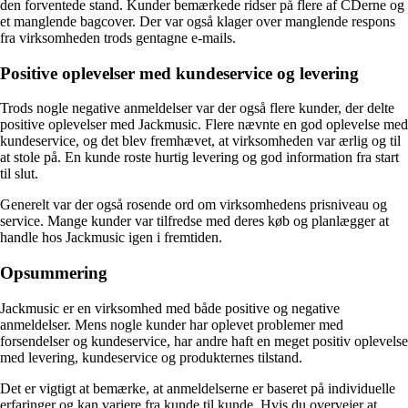
den forventede stand. Kunder bemærkede ridser på flere af CDerne og
et manglende bagcover. Der var også klager over manglende respons
fra virksomheden trods gentagne e-mails.
Positive oplevelser med kundeservice og levering
Trods nogle negative anmeldelser var der også flere kunder, der delte
positive oplevelser med Jackmusic. Flere nævnte en god oplevelse med
kundeservice, og det blev fremhævet, at virksomheden var ærlig og til
at stole på. En kunde roste hurtig levering og god information fra start
til slut.
Generelt var der også rosende ord om virksomhedens prisniveau og
service. Mange kunder var tilfredse med deres køb og planlægger at
handle hos Jackmusic igen i fremtiden.
Opsummering
Jackmusic er en virksomhed med både positive og negative
anmeldelser. Mens nogle kunder har oplevet problemer med
forsendelser og kundeservice, har andre haft en meget positiv oplevelse
med levering, kundeservice og produkternes tilstand.
Det er vigtigt at bemærke, at anmeldelserne er baseret på individuelle
erfaringer og kan variere fra kunde til kunde. Hvis du overvejer at