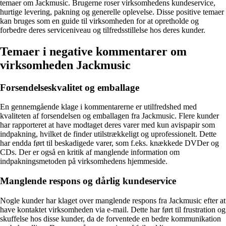
temaer om Jackmusic. Brugerne roser virksomhedens kundeservice,
hurtige levering, pakning og generelle oplevelse. Disse positive temaer
kan bruges som en guide til virksomheden for at opretholde og
forbedre deres serviceniveau og tilfredsstillelse hos deres kunder.
Temaer i negative kommentarer om
virksomheden Jackmusic
Forsendelseskvalitet og emballage
En gennemgående klage i kommentarerne er utilfredshed med
kvaliteten af forsendelsen og emballagen fra Jackmusic. Flere kunder
har rapporteret at have modtaget deres varer med kun avispapir som
indpakning, hvilket de finder utilstrækkeligt og uprofessionelt. Dette
har endda ført til beskadigede varer, som f.eks. knækkede DVDer og
CDs. Der er også en kritik af manglende information om
indpakningsmetoden på virksomhedens hjemmeside.
Manglende respons og dårlig kundeservice
Nogle kunder har klaget over manglende respons fra Jackmusic efter at
have kontaktet virksomheden via e-mail. Dette har ført til frustration og
skuffelse hos disse kunder, da de forventede en bedre kommunikation