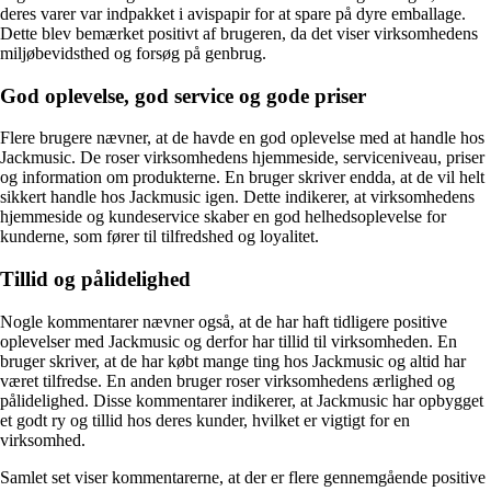
deres varer var indpakket i avispapir for at spare på dyre emballage.
Dette blev bemærket positivt af brugeren, da det viser virksomhedens
miljøbevidsthed og forsøg på genbrug.
God oplevelse, god service og gode priser
Flere brugere nævner, at de havde en god oplevelse med at handle hos
Jackmusic. De roser virksomhedens hjemmeside, serviceniveau, priser
og information om produkterne. En bruger skriver endda, at de vil helt
sikkert handle hos Jackmusic igen. Dette indikerer, at virksomhedens
hjemmeside og kundeservice skaber en god helhedsoplevelse for
kunderne, som fører til tilfredshed og loyalitet.
Tillid og pålidelighed
Nogle kommentarer nævner også, at de har haft tidligere positive
oplevelser med Jackmusic og derfor har tillid til virksomheden. En
bruger skriver, at de har købt mange ting hos Jackmusic og altid har
været tilfredse. En anden bruger roser virksomhedens ærlighed og
pålidelighed. Disse kommentarer indikerer, at Jackmusic har opbygget
et godt ry og tillid hos deres kunder, hvilket er vigtigt for en
virksomhed.
Samlet set viser kommentarerne, at der er flere gennemgående positive