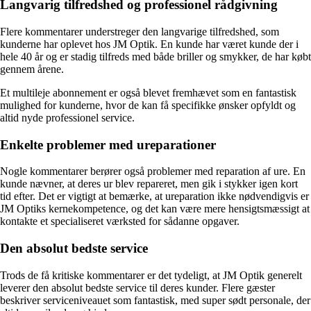
Langvarig tilfredshed og professionel rådgivning
Flere kommentarer understreger den langvarige tilfredshed, som
kunderne har oplevet hos JM Optik. En kunde har været kunde der i
hele 40 år og er stadig tilfreds med både briller og smykker, de har købt
gennem årene.
Et multileje abonnement er også blevet fremhævet som en fantastisk
mulighed for kunderne, hvor de kan få specifikke ønsker opfyldt og
altid nyde professionel service.
Enkelte problemer med ureparationer
Nogle kommentarer berører også problemer med reparation af ure. En
kunde nævner, at deres ur blev repareret, men gik i stykker igen kort
tid efter. Det er vigtigt at bemærke, at ureparation ikke nødvendigvis er
JM Optiks kernekompetence, og det kan være mere hensigtsmæssigt at
kontakte et specialiseret værksted for sådanne opgaver.
Den absolut bedste service
Trods de få kritiske kommentarer er det tydeligt, at JM Optik generelt
leverer den absolut bedste service til deres kunder. Flere gæster
beskriver serviceniveauet som fantastisk, med super sødt personale, der