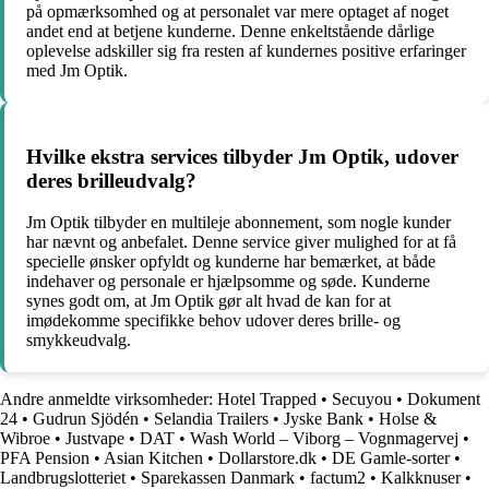
på opmærksomhed og at personalet var mere optaget af noget
andet end at betjene kunderne. Denne enkeltstående dårlige
oplevelse adskiller sig fra resten af kundernes positive erfaringer
med Jm Optik.
Hvilke ekstra services tilbyder Jm Optik, udover
deres brilleudvalg?
Jm Optik tilbyder en multileje abonnement, som nogle kunder
har nævnt og anbefalet. Denne service giver mulighed for at få
specielle ønsker opfyldt og kunderne har bemærket, at både
indehaver og personale er hjælpsomme og søde. Kunderne
synes godt om, at Jm Optik gør alt hvad de kan for at
imødekomme specifikke behov udover deres brille- og
smykkeudvalg.
Andre anmeldte virksomheder:
Hotel Trapped
•
Secuyou
•
Dokument
24
•
Gudrun Sjödén
•
Selandia Trailers
•
Jyske Bank
•
Holse &
Wibroe
•
Justvape
•
DAT
•
Wash World – Viborg – Vognmagervej
•
PFA Pension
•
Asian Kitchen
•
Dollarstore.dk
•
DE Gamle-sorter
•
Landbrugslotteriet
•
Sparekassen Danmark
•
factum2
•
Kalkknuser
•