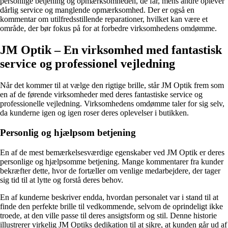
personlige betjening og opmærksomheden, de får, mens andre oplever
dårlig service og manglende opmærksomhed. Der er også en
kommentar om utilfredsstillende reparationer, hvilket kan være et
område, der bør fokus på for at forbedre virksomhedens omdømme.
JM Optik – En virksomhed med fantastisk
service og professionel vejledning
Når det kommer til at vælge den rigtige brille, står JM Optik frem som
en af de førende virksomheder med deres fantastiske service og
professionelle vejledning. Virksomhedens omdømme taler for sig selv,
da kunderne igen og igen roser deres oplevelser i butikken.
Personlig og hjælpsom betjening
En af de mest bemærkelsesværdige egenskaber ved JM Optik er deres
personlige og hjælpsomme betjening. Mange kommentarer fra kunder
bekræfter dette, hvor de fortæller om venlige medarbejdere, der tager
sig tid til at lytte og forstå deres behov.
En af kunderne beskriver endda, hvordan personalet var i stand til at
finde den perfekte brille til vedkommende, selvom de oprindeligt ikke
troede, at den ville passe til deres ansigtsform og stil. Denne historie
illustrerer virkelig JM Optiks dedikation til at sikre, at kunden går ud af