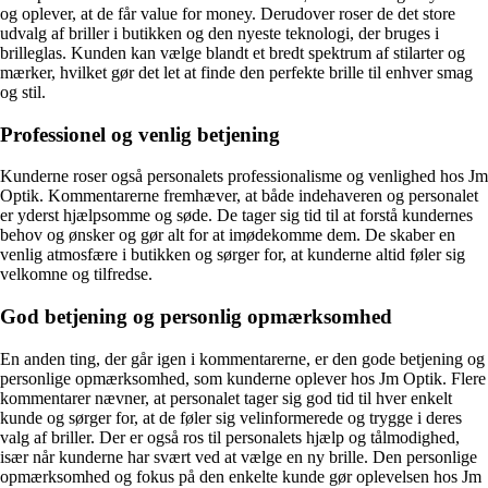
og oplever, at de får value for money. Derudover roser de det store
udvalg af briller i butikken og den nyeste teknologi, der bruges i
brilleglas. Kunden kan vælge blandt et bredt spektrum af stilarter og
mærker, hvilket gør det let at finde den perfekte brille til enhver smag
og stil.
Professionel og venlig betjening
Kunderne roser også personalets professionalisme og venlighed hos Jm
Optik. Kommentarerne fremhæver, at både indehaveren og personalet
er yderst hjælpsomme og søde. De tager sig tid til at forstå kundernes
behov og ønsker og gør alt for at imødekomme dem. De skaber en
venlig atmosfære i butikken og sørger for, at kunderne altid føler sig
velkomne og tilfredse.
God betjening og personlig opmærksomhed
En anden ting, der går igen i kommentarerne, er den gode betjening og
personlige opmærksomhed, som kunderne oplever hos Jm Optik. Flere
kommentarer nævner, at personalet tager sig god tid til hver enkelt
kunde og sørger for, at de føler sig velinformerede og trygge i deres
valg af briller. Der er også ros til personalets hjælp og tålmodighed,
især når kunderne har svært ved at vælge en ny brille. Den personlige
opmærksomhed og fokus på den enkelte kunde gør oplevelsen hos Jm