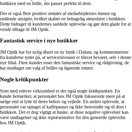
butikken med en brille, der passer perfekt til dem.
Der er også flere positive omtaler af medarbejdernes humor og
smilende ansigter, hvilket skaber en behagelig atmosfære i butikken.
Dette bidrager til kundernes samlede oplevelse og gør dem glade for at
vende tilbage til JM Optik.
Fantastisk service i nye butikker
JM Optik har for nylig åbnet en ny butik i Dalum, og kommentarerne
fra kunderne tyder på, at serviceniveauet er blevet bevaret, selv i denne
nye filial. Flere kunder roser den fantastiske service og rådgivning, de
har modtaget om valg af briller og lignende emner.
Nogle kritikpunkter
Som med enhver virksomhed er der også nogle kritikpunkter. En
kunde bemærker, at personalet hos JM Optik fokuserede mere på at
sælge end at lytte til deres behov og vejlede. En anden oplevede, at
personalet var optaget af kaffepauser og ikke henvendte sig til dem i
butikken. Det er dog vigtigt at huske, at disse negative oplevelser kan
være undtagelser og ikke repræsentative for den generelle oplevelse
hos JM Optik.