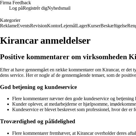
Firma Feedback
Log på
Registrér dig
Nyhedsmail
Kategorier
Reklame
Events
Revision
Kontor
Lejemål
Lager
Kurser
Beskæftigelse
Ren
Kirancar anmeldelser
Positive kommentarer om virksomheden K
Efter at have gennemgået en række kommentarer om Kirancar, er det tyd
dens service. Her er nogle af de gennemgående temaer, som de positiv
God betjening og kundeservice
Flere kommentarer nævner den gode kundeservice og betjening h
Kunder oplever, at medarbejderne er hjælpsomme, imødekommende
Kundeservice er blevet beskrevet som professionel, hvor der er f
Troværdighed og pålidelighed
Flere kommentarer fremhæver, at Kirancar overholder deres aftale