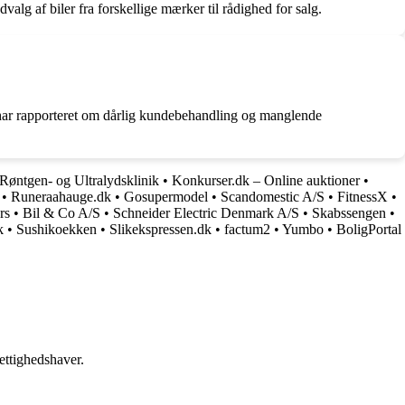
valg af biler fra forskellige mærker til rådighed for salg.
r har rapporteret om dårlig kundebehandling og manglende
 Røntgen- og Ultralydsklinik
•
Konkurser.dk – Online auktioner
•
•
Runeraahauge.dk
•
Gosupermodel
•
Scandomestic A/S
•
FitnessX
•
rs
•
Bil & Co A/S
•
Schneider Electric Denmark A/S
•
Skabssengen
•
k
•
Sushikoekken
•
Slikekspressen.dk
•
factum2
•
Yumbo
•
BoligPortal
ettighedshaver.