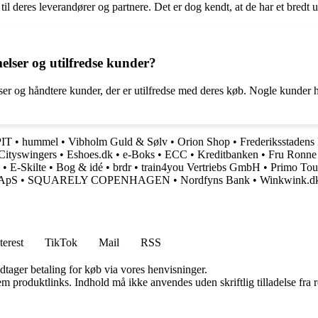
l deres leverandører og partnere. Det er dog kendt, at de har et bredt ud
elser og utilfredse kunder?
elser og håndtere kunder, der er utilfredse med deres køb. Nogle kunde
IT
•
hummel
•
Vibholm Guld & Sølv
•
Orion Shop
•
Frederiksstadens
Cityswingers
•
Eshoes.dk
•
e-Boks
•
ECC
•
Kreditbanken
•
Fru Ronne
•
E-Skilte
•
Bog & idé
•
brdr
•
train4you Vertriebs GmbH
•
Primo Tou
 ApS
•
SQUARELY COPENHAGEN
•
Nordfyns Bank
•
Winkwink.d
terest
TikTok
Mail
RSS
dtager betaling for køb via vores henvisninger.
m produktlinks. Indhold må ikke anvendes uden skriftlig tilladelse fra r