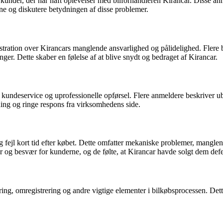
ra kunder, der har haft oplevelser med bilforhandleren Kirancar. Disse a
 og diskutere betydningen af ​​disse problemer.
ustration over Kirancars manglende ansvarlighed og pålidelighed. Flere
nger. Dette skaber en følelse af at blive snydt og bedraget af Kirancar.
ge kundeservice og uprofessionelle opførsel. Flere anmeldere beskriver u
ing og ringe respons fra virksomhedens side.
fejl kort tid efter købet. Dette omfatter mekaniske problemer, manglend
r og besvær for kunderne, og de følte, at Kirancar havde solgt dem defek
ing, omregistrering og andre vigtige elementer i bilkøbsprocessen. Dett