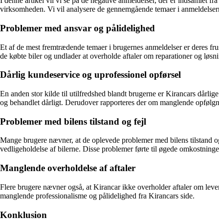
I denne artikel vil vi se på de negative anmeldelser, der er indsamlet f
virksomheden. Vi vil analysere de gennemgående temaer i anmeldelserne
Problemer med ansvar og pålidelighed
Et af de mest fremtrædende temaer i brugernes anmeldelser er deres fr
de købte biler og undlader at overholde aftaler om reparationer og løsni
Dårlig kundeservice og uprofessionel opførsel
En anden stor kilde til utilfredshed blandt brugerne er Kirancars dårli
og behandlet dårligt. Derudover rapporteres der om manglende opfølgn
Problemer med bilens tilstand og fejl
Mange brugere nævner, at de oplevede problemer med bilens tilstand og 
vedligeholdelse af bilerne. Disse problemer førte til øgede omkostninge
Manglende overholdelse af aftaler
Flere brugere nævner også, at Kirancar ikke overholder aftaler om lever
manglende professionalisme og pålidelighed fra Kirancars side.
Konklusion