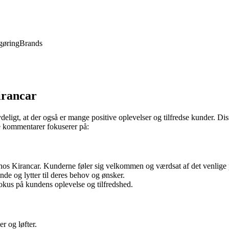
gøring
Brands
irancar
eligt, at der også er mange positive oplevelser og tilfredse kunder. 
e kommentarer fokuserer på:
os Kirancar. Kunderne føler sig velkommen og værdsat af det venlige 
 og lytter til deres behov og ønsker.
okus på kundens oplevelse og tilfredshed.
r og løfter.