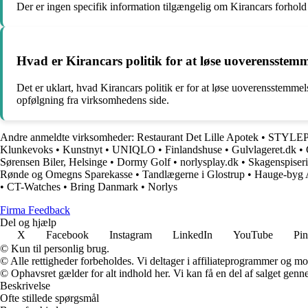
Der er ingen specifik information tilgængelig om Kirancars forhold ti
Hvad er Kirancars politik for at løse uoverensstemm
Det er uklart, hvad Kirancars politik er for at løse uoverensstemm
opfølgning fra virksomhedens side.
Andre anmeldte virksomheder:
Restaurant Det Lille Apotek
•
STYLEP
Klunkevoks
•
Kunstnyt
•
UNIQLO
•
Finlandshuse
•
Gulvlageret.dk
•
Sørensen Biler, Helsinge
•
Dormy Golf
•
norlysplay.dk
•
Skagenspiseri
Rønde og Omegns Sparekasse
•
Tandlægerne i Glostrup
•
Hauge-byg
•
CT-Watches
•
Bring Danmark
•
Norlys
Firma Feedback
Del og hjælp
X
Facebook
Instagram
LinkedIn
YouTube
Pin
© Kun til personlig brug.
© Alle rettigheder forbeholdes. Vi deltager i affiliateprogrammer og mo
© Ophavsret gælder for alt indhold her. Vi kan få en del af salget genne
Beskrivelse
Ofte stillede spørgsmål