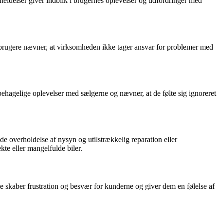
nmeldelser giver indblik i brugernes oplevelser og udfordringer med
 brugere nævner, at virksomheden ikke tager ansvar for problemer med
behagelige oplevelser med sælgerne og nævner, at de følte sig ignoreret
e overholdelse af nysyn og utilstrækkelig reparation eller
te eller mangelfulde biler.
e skaber frustration og besvær for kunderne og giver dem en følelse af