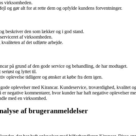
hos virksomheden.
fejl og gør alt for at rette dem og opfylde kundens forventninger.
 og beskriver den som lækker og i god stand.
 serviceret af virksomheden.
valiteten af det udførte arbejde.
ancar på grund af den gode service og behandling, de har modtaget.
eriøst og lyttet til.
tiv oplevelse tidligere og ønsker at købe fra dem igen.
ode oplevelser med Kirancar. Kundeservice, troværdighed, kvalitet og tr
så er negative kommentarer, hvor kunder har haft negative oplevelser me
andle med en virksomhed.
analyse af brugeranmeldelser