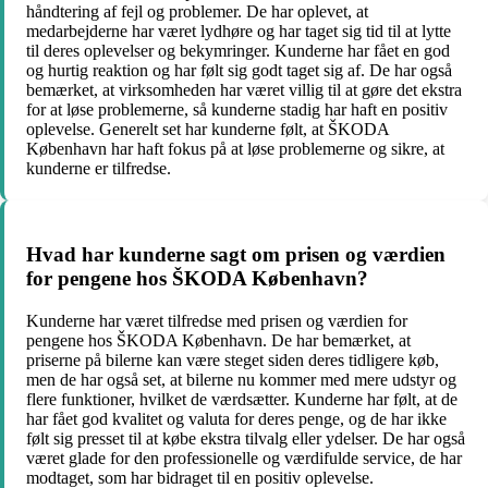
håndtering af fejl og problemer. De har oplevet, at
medarbejderne har været lydhøre og har taget sig tid til at lytte
til deres oplevelser og bekymringer. Kunderne har fået en god
og hurtig reaktion og har følt sig godt taget sig af. De har også
bemærket, at virksomheden har været villig til at gøre det ekstra
for at løse problemerne, så kunderne stadig har haft en positiv
oplevelse. Generelt set har kunderne følt, at ŠKODA
København har haft fokus på at løse problemerne og sikre, at
kunderne er tilfredse.
Hvad har kunderne sagt om prisen og værdien
for pengene hos ŠKODA København?
Kunderne har været tilfredse med prisen og værdien for
pengene hos ŠKODA København. De har bemærket, at
priserne på bilerne kan være steget siden deres tidligere køb,
men de har også set, at bilerne nu kommer med mere udstyr og
flere funktioner, hvilket de værdsætter. Kunderne har følt, at de
har fået god kvalitet og valuta for deres penge, og de har ikke
følt sig presset til at købe ekstra tilvalg eller ydelser. De har også
været glade for den professionelle og værdifulde service, de har
modtaget, som har bidraget til en positiv oplevelse.