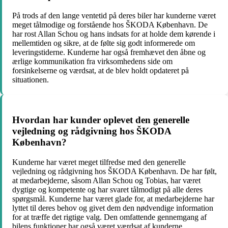
På trods af den lange ventetid på deres biler har kunderne været
meget tålmodige og forstående hos ŠKODA København. De
har rost Allan Schou og hans indsats for at holde dem kørende i
mellemtiden og sikre, at de følte sig godt informerede om
leveringstiderne. Kunderne har også fremhævet den åbne og
ærlige kommunikation fra virksomhedens side om
forsinkelserne og værdsat, at de blev holdt opdateret på
situationen.
Hvordan har kunder oplevet den generelle
vejledning og rådgivning hos ŠKODA
København?
Kunderne har været meget tilfredse med den generelle
vejledning og rådgivning hos ŠKODA København. De har følt,
at medarbejderne, såsom Allan Schou og Tobias, har været
dygtige og kompetente og har svaret tålmodigt på alle deres
spørgsmål. Kunderne har været glade for, at medarbejderne har
lyttet til deres behov og givet dem den nødvendige information
for at træffe det rigtige valg. Den omfattende gennemgang af
bilens funktioner har også været værdsat af kunderne.