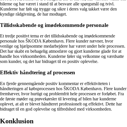
bilerne og har været i stand til at besvare alle spørgsmål og tvivl.
Kunderne har følt sig trygge og sikre i deres valg takket være den
kyndige rådgivning, de har modtaget.
Tillidsskabende og imødekommende personale
Et tredje positivt tema er det tillidsskabende og imødekommende
personale hos ŠKODA København. Flere kunder nævner, hvor
venlige og hjælpsomme medarbejdere har været under hele processen.
Det har skabt en behagelig atmosfære og gjort kunderne glade for at
handle hos virksomheden. Kunderne føler sig velkomne og værdsatte
som kunder, og det har bidraget til en positiv oplevelse.
Effektiv håndtering af processen
En fjerde gennemgående positiv kommentar er effektiviteten i
håndteringen af købsprocessen hos ŠKODA København. Flere kunder
fremhæver, hvor hurtigt og problemfrit hele processen er forløbet. Fra
de første møder og prøvekørsler til levering af bilen har kunderne
oplevet, at alt er blevet håndteret professionelt og effektivt. Dette har
bidraget til en god oplevelse og tilfredshed med virksomheden.
Konklusion