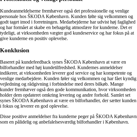
Kundeanmeldelserne fremhæver også det professionelle og venlige
personale hos ŠKODA København. Kunden følte sig velkommen og
godt taget imod i forretningen. Medarbejderne har udvist høj faglighed
og har formået at skabe en behagelig atmosfære for kunderne. Det er
tydeligt, at virksomheden vægter god kundeservice og har fokus på at
give kunderne en positiv oplevelse.
Konklusion
Baseret på kundefeedback synes ŠKODA København at være en
bilforhandler med høj kundetilfredshed. Kundernes anmeldelser
indikerer, at virksomheden leverer god service og har kompetente og
venlige medarbejdere. Kunden føler sig velkommen og har fået kyndig
vejledning og rådgivning i forbindelse med deres bilkøb. Mange
kunder fremhæver også den gode kommunikation, hvor virksomheden
holder dem opdateret omkring levering og andre forhold. Samlet set
synes ŠKODA København at være en bilforhandler, der sætter kunden
i fokus og leverer en god oplevelse.
Disse positive anmeldelser fra kunderne peger på ŠKODA København
som en pålidelig og anbefalelsesværdig bilforhandler i København.