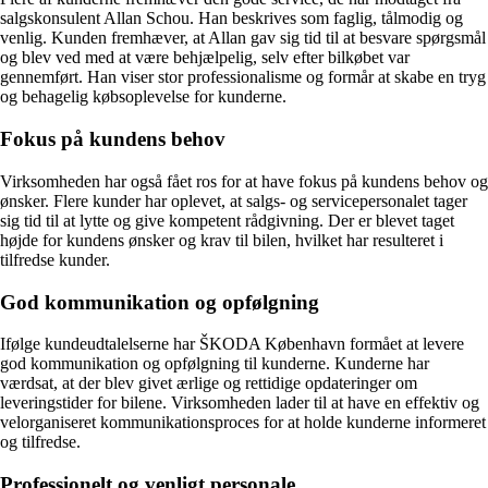
salgskonsulent Allan Schou. Han beskrives som faglig, tålmodig og
venlig. Kunden fremhæver, at Allan gav sig tid til at besvare spørgsmål
og blev ved med at være behjælpelig, selv efter bilkøbet var
gennemført. Han viser stor professionalisme og formår at skabe en tryg
og behagelig købsoplevelse for kunderne.
Fokus på kundens behov
Virksomheden har også fået ros for at have fokus på kundens behov og
ønsker. Flere kunder har oplevet, at salgs- og servicepersonalet tager
sig tid til at lytte og give kompetent rådgivning. Der er blevet taget
højde for kundens ønsker og krav til bilen, hvilket har resulteret i
tilfredse kunder.
God kommunikation og opfølgning
Ifølge kundeudtalelserne har ŠKODA København formået at levere
god kommunikation og opfølgning til kunderne. Kunderne har
værdsat, at der blev givet ærlige og rettidige opdateringer om
leveringstider for bilene. Virksomheden lader til at have en effektiv og
velorganiseret kommunikationsproces for at holde kunderne informeret
og tilfredse.
Professionelt og venligt personale