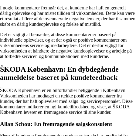
I nogle kommentarer fremgår det, at kunderne har haft en generelt
dårlig oplevelse og har mistet tilliden til virksomheden. Dette kan være
et resultat af flere af de ovennævnte negative temaer, der har tilsammen
skabt en dårlig kundeoplevelse og følelse af mistillid.
Det er vigtigt at bemærke, at disse kommentarer er baseret på
individuelle oplevelser, og at der også er positive kommentarer om
virksomhedens service og medarbejdere. Det er derfor vigtigt for
virksomheden at håndtere de negative kundeoplevelser og arbejde på
at forbedre servicen og kommunikationen med kunderne.
ŠKODA København: En dybdegående
anmeldelse baseret på kundefeedback
ŠKODA København er en bilforhandler beliggende i København.
Virksomheden har modtaget en række positive kommentarer fra
kunder, der har haft oplevelser med salgs- og servicepersonalet. Disse
kommentarer indikerer en høj kundetilfredshed og viser, at ŠKODA
København leverer en fremragende service til sine kunder.
Allan Schou: En fremragende salgskonsulent
Flere af kunderne fremhæver den gode service, de har modtaget fra