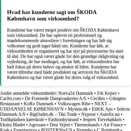
Hvad har kunderne sagt om ŠKODA
København som virksomhed?
Kunderne har været meget positive om ŠKODA København
som virksomhed. De har oplevet en professionel og
imødekommende atmosfære i forretningen og har følt sig
velkomne og godt taget hånd om. Kunderne har følt, at
virksomheden er organiseret og har styr på processerne fra start
til slut. De har også været glade for den grundige rådgivning og
vejledning, de har modtaget, og har følt, at virksomheden har
haft fokus på deres behov og ønsker til bilen. Kunderne har
været tilfredse med både produktet og servicen fra ŠKODA
København og har været glade for deres valg af virksomhed.
Andre anmeldte virksomheder:
Norva24 Danmark
•
Frk Kejser
•
CarJet.com
•
De Forenede Dampvaskerier A/S
•
Cecilies
•
Udsigten
Restaurant
•
KoRo Danmark
•
Volkswagen Ribe
•
NEXT –
UDDANNELSE KØBENHAVN
•
Myskin.dk
•
EtiKK Aps
•
Selecta
Danmark A/S
•
BigOutlet.dk – Tiki Trade
•
Nypose
•
Autofix.nu
•
Trafikpladsen køreskole
•
Fashionbystrand
•
Jespers Torvekøkken
•
Ekstra Bladet
•
Agrosam
•
Dmi Vejret
•
Thermohands
•
Air France
•
Krak
•
Esperiapizza
•
POSTERSbyUS
•
Nympho
•
C Reinhardt
•