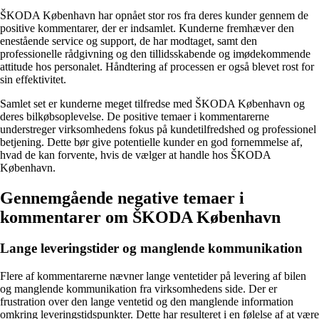
ŠKODA København har opnået stor ros fra deres kunder gennem de
positive kommentarer, der er indsamlet. Kunderne fremhæver den
enestående service og support, de har modtaget, samt den
professionelle rådgivning og den tillidsskabende og imødekommende
attitude hos personalet. Håndtering af processen er også blevet rost for
sin effektivitet.
Samlet set er kunderne meget tilfredse med ŠKODA København og
deres bilkøbsoplevelse. De positive temaer i kommentarerne
understreger virksomhedens fokus på kundetilfredshed og professionel
betjening. Dette bør give potentielle kunder en god fornemmelse af,
hvad de kan forvente, hvis de vælger at handle hos ŠKODA
København.
Gennemgående negative temaer i
kommentarer om ŠKODA København
Lange leveringstider og manglende kommunikation
Flere af kommentarerne nævner lange ventetider på levering af bilen
og manglende kommunikation fra virksomhedens side. Der er
frustration over den lange ventetid og den manglende information
omkring leveringstidspunkter. Dette har resulteret i en følelse af at være