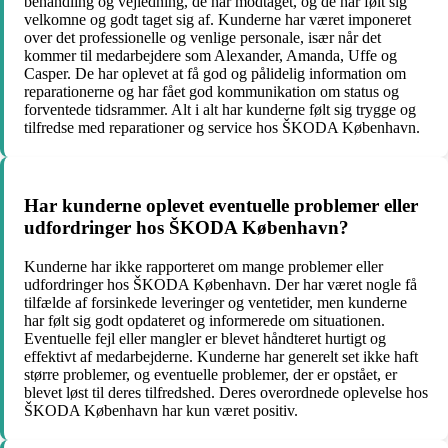
behandling og vejledning, de har modtaget, og de har følt sig
velkomne og godt taget sig af. Kunderne har været imponeret
over det professionelle og venlige personale, især når det
kommer til medarbejdere som Alexander, Amanda, Uffe og
Casper. De har oplevet at få god og pålidelig information om
reparationerne og har fået god kommunikation om status og
forventede tidsrammer. Alt i alt har kunderne følt sig trygge og
tilfredse med reparationer og service hos ŠKODA København.
Har kunderne oplevet eventuelle problemer eller
udfordringer hos ŠKODA København?
Kunderne har ikke rapporteret om mange problemer eller
udfordringer hos ŠKODA København. Der har været nogle få
tilfælde af forsinkede leveringer og ventetider, men kunderne
har følt sig godt opdateret og informerede om situationen.
Eventuelle fejl eller mangler er blevet håndteret hurtigt og
effektivt af medarbejderne. Kunderne har generelt set ikke haft
større problemer, og eventuelle problemer, der er opstået, er
blevet løst til deres tilfredshed. Deres overordnede oplevelse hos
ŠKODA København har kun været positiv.