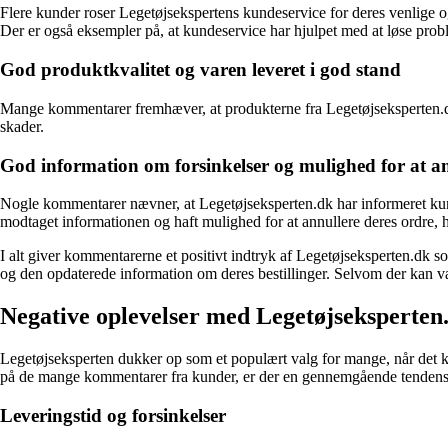
Flere kunder roser Legetøjsekspertens kundeservice for deres venlige 
Der er også eksempler på, at kundeservice har hjulpet med at løse probl
God produktkvalitet og varen leveret i god stand
Mange kommentarer fremhæver, at produkterne fra Legetøjseksperten.dk l
skader.
God information om forsinkelser og mulighed for at a
Nogle kommentarer nævner, at Legetøjseksperten.dk har informeret kund
modtaget informationen og haft mulighed for at annullere deres ordre, 
I alt giver kommentarerne et positivt indtryk af Legetøjseksperten.dk so
og den opdaterede information om deres bestillinger. Selvom der kan vær
Negative oplevelser med Legetøjseksperten
Legetøjseksperten dukker op som et populært valg for mange, når det kom
på de mange kommentarer fra kunder, er der en gennemgående tendens t
Leveringstid og forsinkelser