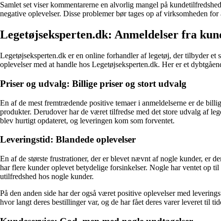
Samlet set viser kommentarerne en alvorlig mangel på kundetilfredsh
negative oplevelser. Disse problemer bør tages op af virksomheden for a
Legetøjseksperten.dk: Anmeldelser fra kun
Legetøjseksperten.dk er en online forhandler af legetøj, der tilbyder et
oplevelser med at handle hos Legetøjseksperten.dk. Her er et dybtgåend
Priser og udvalg: Billige priser og stort udvalg
En af de mest fremtrædende positive temaer i anmeldelserne er de billi
produkter. Derudover har de været tilfredse med det store udvalg af leg
blev hurtigt opdateret, og leveringen kom som forventet.
Leveringstid: Blandede oplevelser
En af de største frustrationer, der er blevet nævnt af nogle kunder, e
har flere kunder oplevet betydelige forsinkelser. Nogle har ventet op til f
utilfredshed hos nogle kunder.
På den anden side har der også været positive oplevelser med levering
hvor langt deres bestillinger var, og de har fået deres varer leveret til tid