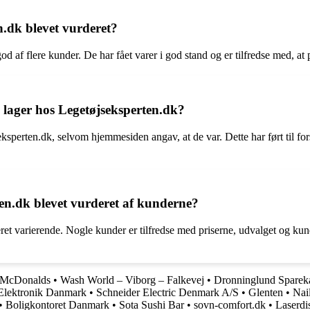
n.dk blevet vurderet?
d af flere kunder. De har fået varer i god stand og er tilfredse med, at 
å lager hos Legetøjseksperten.dk?
ksperten.dk, selvom hjemmesiden angav, at de var. Dette har ført til forsi
en.dk blevet vurderet af kunderne?
ret varierende. Nogle kunder er tilfredse med priserne, udvalget og ku
McDonalds
•
Wash World – Viborg – Falkevej
•
Dronninglund Sparek
Elektronik Danmark
•
Schneider Electric Denmark A/S
•
Glenten
•
Nai
•
Boligkontoret Danmark
•
Sota Sushi Bar
•
sovn-comfort.dk
•
Laserdi