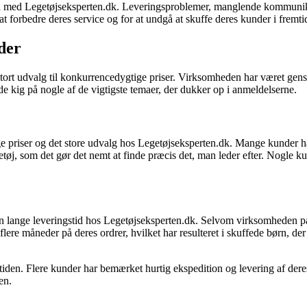
ed med Legetøjseksperten.dk. Leveringsproblemer, manglende kommunik
t forbedre deres service og for at undgå at skuffe deres kunder i fremti
der
 stort udvalg til konkurrencedygtige priser. Virksomheden har været gens
e kig på nogle af de vigtigste temaer, der dukker op i anmeldelserne.
ge priser og det store udvalg hos Legetøjseksperten.dk. Mange kunder h
etøj, som det gør det nemt at finde præcis det, man leder efter. Nogle k
r den lange leveringstid hos Legetøjseksperten.dk. Selvom virksomheden 
lere måneder på deres ordrer, hvilket har resulteret i skuffede børn, der i
stiden. Flere kunder har bemærket hurtig ekspedition og levering af de
en.