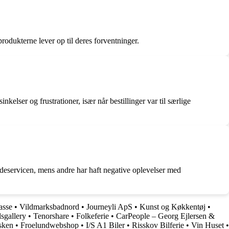
produkterne lever op til deres forventninger.
nkelser og frustrationer, især når bestillinger var til særlige
ndeservicen, mens andre har haft negative oplevelser med
asse
•
Vildmarksbadnord
•
Journeyli ApS
•
Kunst og Køkkentøj
•
lsgallery
•
Tenorshare
•
Folkeferie
•
CarPeople – Georg Ejlersen &
sken
•
Froelundwebshop
•
I/S A1 Biler
•
Risskov Bilferie
•
Vin Huset
•