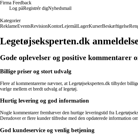
Firma Feedback
Log på
Registrér dig
Nyhedsmail
Kategorier
Reklame
Events
Revision
Kontor
Lejemål
Lager
Kurser
Beskæftigelse
Ren
Legetøjseksperten.dk anmeldels
Gode oplevelser og positive kommentarer 
Billige priser og stort udvalg
Flere af kommentarerne nævner, at Legetøjseksperten.dk tilbyder billige 
vælge mellem et bredt udvalg af legetøj.
Hurtig levering og god information
Nogle kommentarer fremhæver den hurtige leveringstid fra Legetøjsekspe
Derudover er flere kunder tilfredse med den opdaterede information om, 
God kundeservice og venlig betjening