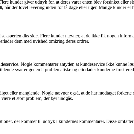
Flere kunder giver udtryk for, at deres varer enten blev forsinket eller
t, når der lovet levering inden for få dage eller uger. Mange kunder er b
perten.dks side. Flere kunder nævner, at de ikke fik nogen information
fterlader dem med uvished omkring deres ordrer.
ervice. Nogle kommentarer antyder, at kundeservice ikke kunne løse de
stillende svar er generelt problematiske og efterlader kunderne frustrere
t eller manglende. Nogle nævner også, at de har modtaget forkerte elle
 være et stort problem, der bør undgås.
ationer, der kommer til udtryk i kundernes kommentarer. Disse omfatter