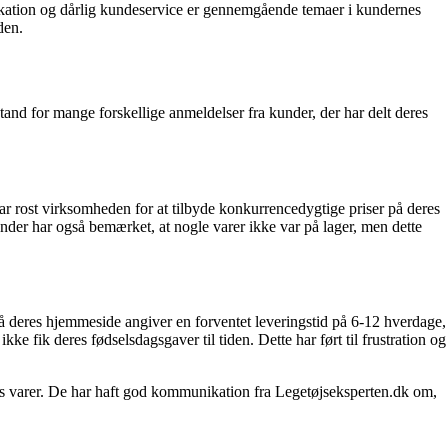
ation og dårlig kundeservice er gennemgående temaer i kundernes
den.
tand for mange forskellige anmeldelser fra kunder, der har delt deres
ar rost virksomheden for at tilbyde konkurrencedygtige priser på deres
under har også bemærket, at nogle varer ikke var på lager, men dette
på deres hjemmeside angiver en forventet leveringstid på 6-12 hverdage,
kke fik deres fødselsdagsgaver til tiden. Dette har ført til frustration og
res varer. De har haft god kommunikation fra Legetøjseksperten.dk om,