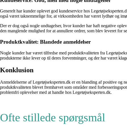
Kundeservice: God, men med nogle undtagelser
Generelt har kunder oplevet god kundeservice hos Legetøjseksperten.dk
også været taknemmelige for, at virksomheden har været lydhør og im
Der er dog også nogle undtagelser, hvor kunder har haft negative opl
den manglende mulighed for at annullere ordrer, som blev leveret for se
Produktkvalitet: Blandede anmeldelser
Nogle kunder har været tilfredse med produktkvaliteten fra Legetøjseks
produkterne ikke lever op til deres forventninger, og der har været kla
Konklusion
Anmeldelserne af Legetøjseksperten.dk er en blanding af positive og n
produktkvaliteten blevet fremhævet som områder med forbesseringspotenti
problemfri oplevelser med at handle hos Legetøjseksperten.dk.
Ofte stillede spørgsmål