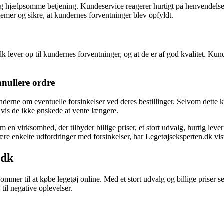
og hjælpsomme betjening. Kundeservice reagerer hurtigt på henvendelser
emer og sikre, at kundernes forventninger blev opfyldt.
ever op til kundernes forventninger, og at de er af god kvalitet. Kund
nnullere ordre
erne om eventuelle forsinkelser ved deres bestillinger. Selvom dette k
hvis de ikke ønskede at vente længere.
m en virksomhed, der tilbyder billige priser, et stort udvalg, hurtig le
e enkelte udfordringer med forsinkelser, har Legetøjseksperten.dk vist s
.dk
mer til at købe legetøj online. Med et stort udvalg og billige priser s
il negative oplevelser.