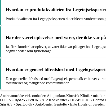
Hvordan er produktkvaliteten fra Legetøjseksperte
Produktkvaliteten fra Legetøjseksperten.dk er blevet vurderet som go
Har der været oplevelser med varer, der ikke var p
Ja, flere kunder har oplevet, at varer ikke var på lager hos Legetøjse
begivenheder som fødselsdage.
Hvordan er generel tilfredshed med Legetøjsekspert
Den generelle tilfredshed med Legetøjseksperten.dk er blevet vurde
forsinkelser og manglende kommunikation.
Andre anmeldte virksomheder:
Akupunktur-Kinesisk Klinik
•
mit.dk
•
ITFON
•
Rød25
•
PetDK
•
Alle Konvolutter
•
UBSBOLIG
•
Conrad 
Søn A/S
•
Spartoo.dk
•
AutoCenter Gentofte
•
Elite Hotels of Sweden