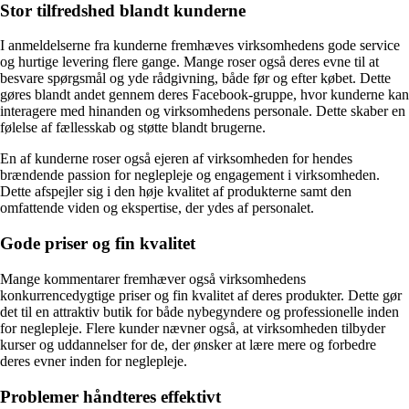
Stor tilfredshed blandt kunderne
I anmeldelserne fra kunderne fremhæves virksomhedens gode service
og hurtige levering flere gange. Mange roser også deres evne til at
besvare spørgsmål og yde rådgivning, både før og efter købet. Dette
gøres blandt andet gennem deres Facebook-gruppe, hvor kunderne kan
interagere med hinanden og virksomhedens personale. Dette skaber en
følelse af fællesskab og støtte blandt brugerne.
En af kunderne roser også ejeren af virksomheden for hendes
brændende passion for neglepleje og engagement i virksomheden.
Dette afspejler sig i den høje kvalitet af produkterne samt den
omfattende viden og ekspertise, der ydes af personalet.
Gode priser og fin kvalitet
Mange kommentarer fremhæver også virksomhedens
konkurrencedygtige priser og fin kvalitet af deres produkter. Dette gør
det til en attraktiv butik for både nybegyndere og professionelle inden
for neglepleje. Flere kunder nævner også, at virksomheden tilbyder
kurser og uddannelser for de, der ønsker at lære mere og forbedre
deres evner inden for neglepleje.
Problemer håndteres effektivt