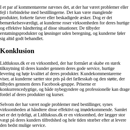
I et par af kommentarerne nævnes det, at der har været problemer eller
fejl i forbindelse med bestillingerne. Det kan være manglende
produkter, forkerte farver eller beskadigede æsker. Dog er det
bemærkelsesværdigt, at kunderne roser virksomheden for deres hurtige
og effektive håndtering af disse situationer. De tilbyder
erstatningsprodukter og løsninger uden beregning, og kunderne føler
sig altid godt behandlet.
Konklusion
Lidtluksus.dk er en virksomhed, der har formået at skabe en stærk
tilknytning til deres kunder gennem deres gode service, hurtige
levering og høje kvalitet af deres produkter. Kundekommentarerne
viser, at kunderne sætter stor pris på det fællesskab og den støtte, der
tilbydes gennem deres Facebook-gruppe. Priserne er
konkurrencedygtige, og både nybegyndere og professionelle kan drage
fordel af deres produkter og kurser.
Selvom der har været nogle problemer med bestillinger, synes
virksomheden at håndtere disse effektivt og imødekommende. Samlet
set er det tydeligt, at Lidtluksus.dk er en virksomhed, der lægger stor
vægt på deres kunders tilfredshed og hele tiden stræber efter at levere
den bedst mulige service.