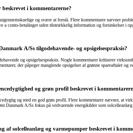
 beskrevet i kommentarerne?
gennemskuelige og svære at forstå. Flere kommentarer nævner proble
 a conto-betalinger uden tilstrækkelig information og forsinkelser i op
nmark A/Ss tilgodehavende- og opsigelsespraksis?
ehavende og opsigelsespraksis. Nogle kommentarer kritiserer virksomh
entarer, der påpeger manglende opsigelser af grønne spareaftaler og svært
edygtighed og grøn profil beskrevet i kommentarer
gtig og med en god grøn profil. Flere kommentarer nævner, at virkso
røm Danmark A/Ss fokus på vedvarende energikilder som solcelleanlæ
g af solcelleanlæg og varmepumper beskrevet i komm