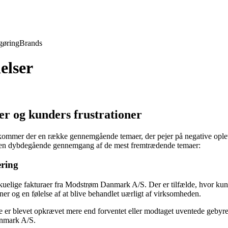
gøring
Brands
elser
r og kunders frustrationer
mmer der en række gennemgående temaer, der pejer på negative opleve
ger en dybdegående gennemgang af de mest fremtrædende temaer:
ring
lige fakturaer fra Modstrøm Danmark A/S. Der er tilfælde, hvor kunde
ioner og en følelse af at blive behandlet uærligt af virksomheden.
 er blevet opkrævet mere end forventet eller modtaget uventede gebyre
Danmark A/S.