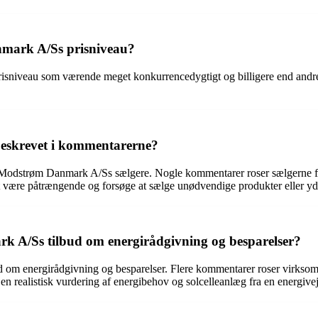
mark A/Ss prisniveau?
niveau som værende meget konkurrencedygtigt og billigere end andre e
eskrevet i kommentarerne?
odstrøm Danmark A/Ss sælgere. Nogle kommentarer roser sælgerne for 
t være påtrængende og forsøge at sælge unødvendige produkter eller yde
A/Ss tilbud om energirådgivning og besparelser?
om energirådgivning og besparelser. Flere kommentarer roser virksomhe
 en realistisk vurdering af energibehov og solcelleanlæg fra en energ