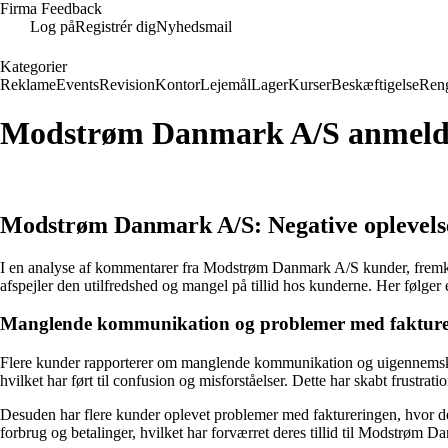
Firma Feedback
Log på
Registrér dig
Nyhedsmail
Kategorier
Reklame
Events
Revision
Kontor
Lejemål
Lager
Kurser
Beskæftigelse
Ren
Modstrøm Danmark A/S anmeld
Modstrøm Danmark A/S: Negative oplevelse
I en analyse af kommentarer fra Modstrøm Danmark A/S kunder, fremko
afspejler den utilfredshed og mangel på tillid hos kunderne. Her føl
Manglende kommunikation og problemer med fakture
Flere kunder rapporterer om manglende kommunikation og uigennemskue
hvilket har ført til confusion og misforståelser. Dette har skabt frustrat
Desuden har flere kunder oplevet problemer med faktureringen, hvor de
forbrug og betalinger, hvilket har forværret deres tillid til Modstrøm 