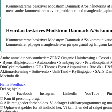
Kommentarerne beskriver Modstrøm Danmark A/Ss håndtering af sol
mens andre kommentarer nævner problemer med manglende papirarbej
Hvordan beskrives Modstrøm Danmark A/Ss kommu
Kommentarerne beskriver Modstrøm Danmark A/Ss kommunikation o
kommentarer påpeger manglende svar på spørgsmål og langsom kommu
Andre anmeldte virksomheder:
ZENZ Organic Hairdressing
•
Cosori
•
Byens Bilpleje.com
•
Autonorden
•
Stenbjerg Kro
•
Privathospitalet
DinCykelmekaniker
•
GF
•
Thomas Fyrst Akupunktur
•
Rito.dk
•
H&
Aktionærforening
•
Sottovento
•
UnikTand
•
Kyllingogco
•
SATS Dan
Mecindo.dk
Firma Feedback
Del og hjælp
X
Facebook
Instagram
LinkedIn
YouTube
Pin
© Kun til personlig brug.
© Alle rettigheder forbeholdes. Vi deltager i affiliateprogrammer og mo
© Ophavsret gælder for alt indhold her. Vi kan få en del af salget genne
Beskrivelse