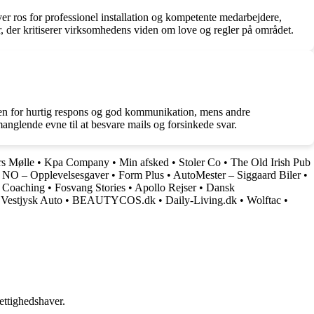
os for professionel installation og kompetente medarbejdere,
der kritiserer virksomhedens viden om love og regler på området.
 for hurtig respons og god kommunikation, mens andre
glende evne til at besvare mails og forsinkede svar.
rs Mølle
•
Kpa Company
•
Min afsked
•
Stoler Co
•
The Old Irish Pub
O – Opplevelsesgaver
•
Form Plus
•
AutoMester – Siggaard Biler
•
 Coaching
•
Fosvang Stories
•
Apollo Rejser
•
Dansk
Vestjysk Auto
•
BEAUTYCOS.dk
•
Daily-Living.dk
•
Wolftac
•
ettighedshaver.