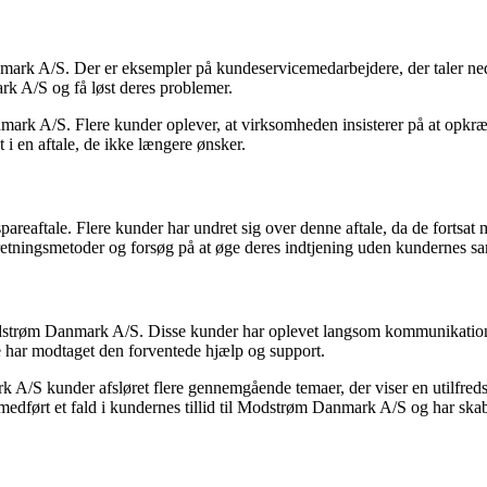
ark A/S. Der er eksempler på kundeservicemedarbejdere, der taler ned 
 A/S og få løst deres problemer.
k A/S. Flere kunder oplever, at virksomheden insisterer på at opkræve 
t i en aftale, de ikke længere ønsker.
reaftale. Flere kunder har undret sig over denne aftale, da de fortsat 
etningsmetoder og forsøg på at øge deres indtjening uden kundernes s
dstrøm Danmark A/S. Disse kunder har oplevet langsom kommunikation 
ke har modtaget den forventede hjælp og support.
A/S kunder afsløret flere gennemgående temaer, der viser en utilfre
medført et fald i kundernes tillid til Modstrøm Danmark A/S og har ska