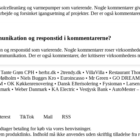
celleanlæg og varmepumper som varierende. Nogle kommentarer giver r
de og forsinket igangsætning af projekter. Der er også kommentarer, 
nikation og responstid i kommentarerne?
g responstid som varierende. Nogle kommentarer roser virksomheden
nikation. Der er også kommentarer, der kritiserer virksomhedens man
•
Tante Grøn CPH
•
herbz.dk
•
2trendy.dk
•
VillaVilla
•
Restaurant Tho
 Mølholm
•
Niels Bugges Kro
•
Euroincasso
•
Mr Green
•
GO DREAM N
M
•
OK Køkkenrenovering
•
Dansk Efterisolering
•
Fysioman
•
Larsen
mark
•
Weber Danmark
•
KA Electric
•
Vestjysk Bank
•
AutoMester – 
terest
TikTok
Mail
RSS
dtager betaling for køb via vores henvisninger.
m produktlinks. Indhold må ikke anvendes uden skriftlig tilladelse fra r