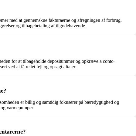
mer med at gennemskue fakturaerne og afregningen af forbrug.
gørelser og tilbagebetaling af tilgodehavende.
eden for at tilbageholde depositummer og opkræve a conto-
 ved at få rettet fejl og opsagt aftaler.
ne?
mheden er billig og samtidig fokuserer på bæredygtighed og
g og varmepumper.
entarerne?