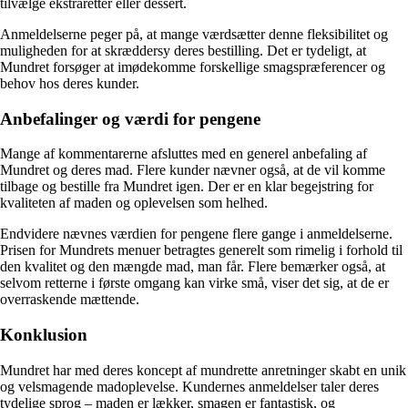
tilvælge ekstraretter eller dessert.
Anmeldelserne peger på, at mange værdsætter denne fleksibilitet og
muligheden for at skræddersy deres bestilling. Det er tydeligt, at
Mundret forsøger at imødekomme forskellige smagspræferencer og
behov hos deres kunder.
Anbefalinger og værdi for pengene
Mange af kommentarerne afsluttes med en generel anbefaling af
Mundret og deres mad. Flere kunder nævner også, at de vil komme
tilbage og bestille fra Mundret igen. Der er en klar begejstring for
kvaliteten af maden og oplevelsen som helhed.
Endvidere nævnes værdien for pengene flere gange i anmeldelserne.
Prisen for Mundrets menuer betragtes generelt som rimelig i forhold til
den kvalitet og den mængde mad, man får. Flere bemærker også, at
selvom retterne i første omgang kan virke små, viser det sig, at de er
overraskende mættende.
Konklusion
Mundret har med deres koncept af mundrette anretninger skabt en unik
og velsmagende madoplevelse. Kundernes anmeldelser taler deres
tydelige sprog – maden er lækker, smagen er fantastisk, og