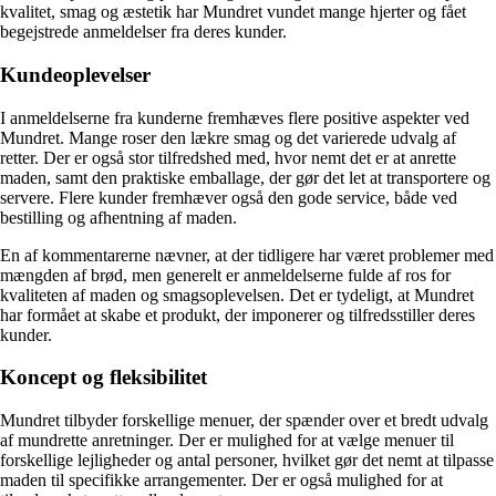
kvalitet, smag og æstetik har Mundret vundet mange hjerter og fået
begejstrede anmeldelser fra deres kunder.
Kundeoplevelser
I anmeldelserne fra kunderne fremhæves flere positive aspekter ved
Mundret. Mange roser den lækre smag og det varierede udvalg af
retter. Der er også stor tilfredshed med, hvor nemt det er at anrette
maden, samt den praktiske emballage, der gør det let at transportere og
servere. Flere kunder fremhæver også den gode service, både ved
bestilling og afhentning af maden.
En af kommentarerne nævner, at der tidligere har været problemer med
mængden af brød, men generelt er anmeldelserne fulde af ros for
kvaliteten af maden og smagsoplevelsen. Det er tydeligt, at Mundret
har formået at skabe et produkt, der imponerer og tilfredsstiller deres
kunder.
Koncept og fleksibilitet
Mundret tilbyder forskellige menuer, der spænder over et bredt udvalg
af mundrette anretninger. Der er mulighed for at vælge menuer til
forskellige lejligheder og antal personer, hvilket gør det nemt at tilpasse
maden til specifikke arrangementer. Der er også mulighed for at