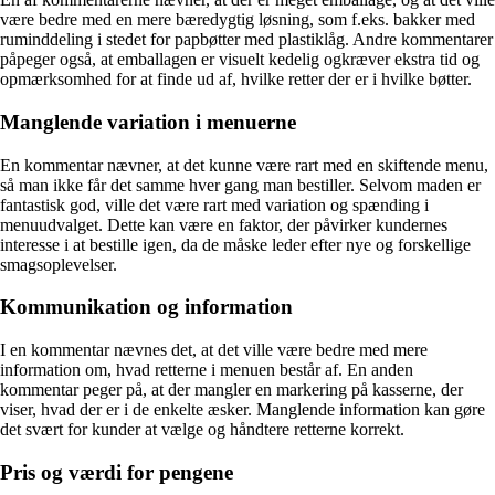
være bedre med en mere bæredygtig løsning, som f.eks. bakker med
ruminddeling i stedet for papbøtter med plastiklåg. Andre kommentarer
påpeger også, at emballagen er visuelt kedelig ogkræver ekstra tid og
opmærksomhed for at finde ud af, hvilke retter der er i hvilke bøtter.
Manglende variation i menuerne
En kommentar nævner, at det kunne være rart med en skiftende menu,
så man ikke får det samme hver gang man bestiller. Selvom maden er
fantastisk god, ville det være rart med variation og spænding i
menuudvalget. Dette kan være en faktor, der påvirker kundernes
interesse i at bestille igen, da de måske leder efter nye og forskellige
smagsoplevelser.
Kommunikation og information
I en kommentar nævnes det, at det ville være bedre med mere
information om, hvad retterne i menuen består af. En anden
kommentar peger på, at der mangler en markering på kasserne, der
viser, hvad der er i de enkelte æsker. Manglende information kan gøre
det svært for kunder at vælge og håndtere retterne korrekt.
Pris og værdi for pengene