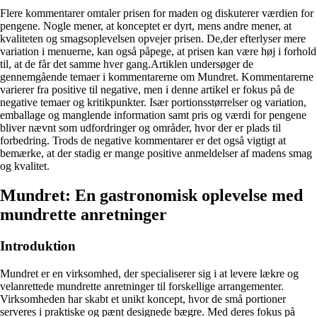
Flere kommentarer omtaler prisen for maden og diskuterer værdien for
pengene. Nogle mener, at konceptet er dyrt, mens andre mener, at
kvaliteten og smagsoplevelsen opvejer prisen. De,der efterlyser mere
variation i menuerne, kan også påpege, at prisen kan være høj i forhold
til, at de får det samme hver gang.Artiklen undersøger de
gennemgående temaer i kommentarerne om Mundret. Kommentarerne
varierer fra positive til negative, men i denne artikel er fokus på de
negative temaer og kritikpunkter. Især portionsstørrelser og variation,
emballage og manglende information samt pris og værdi for pengene
bliver nævnt som udfordringer og områder, hvor der er plads til
forbedring. Trods de negative kommentarer er det også vigtigt at
bemærke, at der stadig er mange positive anmeldelser af madens smag
og kvalitet.
Mundret: En gastronomisk oplevelse med
mundrette anretninger
Introduktion
Mundret er en virksomhed, der specialiserer sig i at levere lækre og
velanrettede mundrette anretninger til forskellige arrangementer.
Virksomheden har skabt et unikt koncept, hvor de små portioner
serveres i praktiske og pænt designede bægre. Med deres fokus på