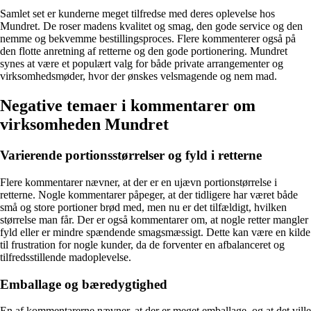
Samlet set er kunderne meget tilfredse med deres oplevelse hos
Mundret. De roser madens kvalitet og smag, den gode service og den
nemme og bekvemme bestillingsproces. Flere kommenterer også på
den flotte anretning af retterne og den gode portionering. Mundret
synes at være et populært valg for både private arrangementer og
virksomhedsmøder, hvor der ønskes velsmagende og nem mad.
Negative temaer i kommentarer om
virksomheden Mundret
Varierende portionsstørrelser og fyld i retterne
Flere kommentarer nævner, at der er en ujævn portionstørrelse i
retterne. Nogle kommentarer påpeger, at der tidligere har været både
små og store portioner brød med, men nu er det tilfældigt, hvilken
størrelse man får. Der er også kommentarer om, at nogle retter mangler
fyld eller er mindre spændende smagsmæssigt. Dette kan være en kilde
til frustration for nogle kunder, da de forventer en afbalanceret og
tilfredsstillende madoplevelse.
Emballage og bæredygtighed
En af kommentarerne nævner, at der er meget emballage, og at det ville