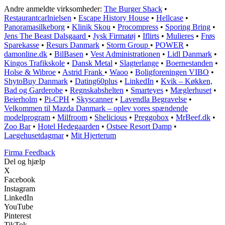
Andre anmeldte virksomheder:
The Burger Shack
•
Restaurantcarlnielsen
•
Escape History House
•
Hellcase
•
Panoramasilkeborg
•
Klinik Skou
•
Procompress
•
Sporing Bring
•
Jens The Beast Dalsgaard
•
Jysk Firmatøj
•
Iflirts
•
Mulieres
•
Frøs
Sparekasse
•
Resurs Danmark
•
Storm Group
•
POWER
•
damonline.dk
•
BilBasen
•
Vest Administrationen
•
Lidl Danmark
•
Kingos Trafikskole
•
Dansk Metal
•
Slagterlange
•
Boernestanden
•
Holse & Wibroe
•
Astrid Frank
•
Waoo
•
Boligforeningen VIBO
•
ShytoBuy Danmark
•
Dating60plus
•
LinkedIn
•
Kvik – Køkken,
Bad og Garderobe
•
Regnskabshelten
•
Smarteyes
•
Mæglerhuset
•
Beierholm
•
Pi-CPH
•
Skyscanner
•
Lavendla Begravelse
•
Velkommen til Mazda Danmark – oplev vores spændende
modelprogram
•
Milfroom
•
Shelicious
•
Preggobox
•
MrBeef.dk
•
Zoo Bar
•
Hotel Hedegaarden
•
Ostsee Resort Damp
•
Laegehusetdagmar
•
Mit Hjerterum
Firma Feedback
Del og hjælp
X
Facebook
Instagram
LinkedIn
YouTube
Pinterest
TikTok