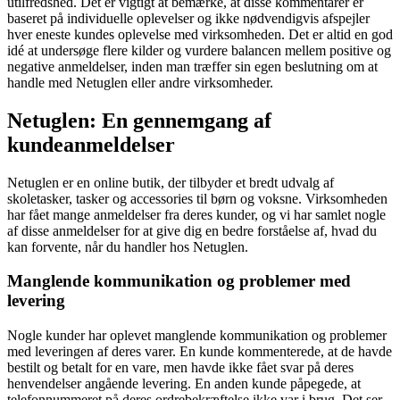
utilfredshed. Det er vigtigt at bemærke, at disse kommentarer er
baseret på individuelle oplevelser og ikke nødvendigvis afspejler
hver eneste kundes oplevelse med virksomheden. Det er altid en god
idé at undersøge flere kilder og vurdere balancen mellem positive og
negative anmeldelser, inden man træffer sin egen beslutning om at
handle med Netuglen eller andre virksomheder.
Netuglen: En gennemgang af
kundeanmeldelser
Netuglen er en online butik, der tilbyder et bredt udvalg af
skoletasker, tasker og accessories til børn og voksne. Virksomheden
har fået mange anmeldelser fra deres kunder, og vi har samlet nogle
af disse anmeldelser for at give dig en bedre forståelse af, hvad du
kan forvente, når du handler hos Netuglen.
Manglende kommunikation og problemer med
levering
Nogle kunder har oplevet manglende kommunikation og problemer
med leveringen af deres varer. En kunde kommenterede, at de havde
bestilt og betalt for en vare, men havde ikke fået svar på deres
henvendelser angående levering. En anden kunde påpegede, at
telefonnummeret på deres ordrebekræftelse ikke var i brug. Det ser