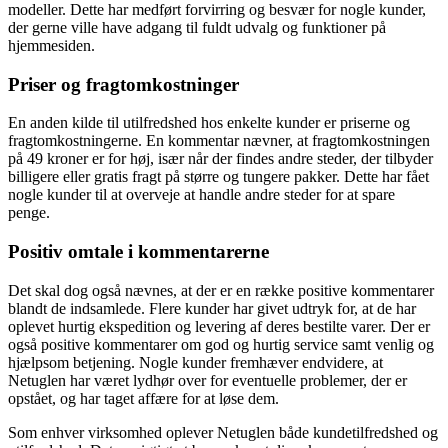
modeller. Dette har medført forvirring og besvær for nogle kunder,
der gerne ville have adgang til fuldt udvalg og funktioner på
hjemmesiden.
Priser og fragtomkostninger
En anden kilde til utilfredshed hos enkelte kunder er priserne og
fragtomkostningerne. En kommentar nævner, at fragtomkostningen
på 49 kroner er for høj, især når der findes andre steder, der tilbyder
billigere eller gratis fragt på større og tungere pakker. Dette har fået
nogle kunder til at overveje at handle andre steder for at spare
penge.
Positiv omtale i kommentarerne
Det skal dog også nævnes, at der er en række positive kommentarer
blandt de indsamlede. Flere kunder har givet udtryk for, at de har
oplevet hurtig ekspedition og levering af deres bestilte varer. Der er
også positive kommentarer om god og hurtig service samt venlig og
hjælpsom betjening. Nogle kunder fremhæver endvidere, at
Netuglen har været lydhør over for eventuelle problemer, der er
opstået, og har taget affære for at løse dem.
Som enhver virksomhed oplever Netuglen både kundetilfredshed og