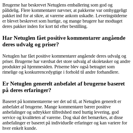
Brugerne har beskrevet Netuglens emballering som god og
pålidelig. Flere kommentarer nævner, at pakkerne var omhyggeligt
pakket ind for at sikre, at varerne ankom uskadte. Leveringstiderne
er blevet beskrevet som hurtige, og mange brugere har modtaget
deres pakker inden for kort tid efter bestilling.
Har Netuglen fået positive kommentarer angående
deres udvalg og priser?
Netuglen har fået positive kommentarer angående deres udvalg og
priser. Brugerne har værdsat det store udvalg af skoletasker og andre
produkter på hjemmesiden. Priserne blev også betragtet som
rimelige og konkurrencedygtige i forhold til andre forhandlere.
Er Netuglen generelt anbefalet af brugerne baseret
på deres erfaringer?
Baseret på kommentarerne ser det ud til, at Netuglen generelt er
anbefalet af brugerne. Mange kommentarer bærer positive
anbefalinger og udtrykker tilfredshed med hurtig levering, god
service og kvaliteten af varerne. Dog skal det bemærkes, at disse
anbefalinger er baseret på individuelle erfaringer og kan variere for
hver enkelt kunde.