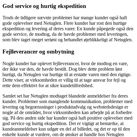
God service og hurtig ekspedition
Trods de tidligere nævnte problemer har mange kunder også haft
gode oplevelser med Netuglen. Flere kunder har rost den hurtige
ekspedition og levering af deres varer. En kunde påpegede også den
gode service, de modtog, da de havde problemer med leveringen,
som blev taget meget seriøst og behandlet øjeblikkeligt af Netuglen.
Fejlleverancer og ombytning
Nogle kunder har oplevet fejlleverancer, hvor de modtog en vare,
der ikke var den, de havde bestilt. Dog blev dette problem løst
hurtigt, da Netuglen var hurtige til at erstatte varen med den rigtige.
Dette viser, at virksomheden er villig til at tage ansvar for fejl og
rette dem effektivt for at sikre kundetilfredshed.
Samlet set har Netuglen modtaget blandede anmeldelser fra deres
kunder. Problemer som manglende kommunikation, problemer med
levering og begrænsninger i produktudvalg og webstedsdesign er
nogle af de områder, hvor virksomheden kan arbejde på at forbedre
sig. På den anden side har kunder også haft positive oplevelser med
god service og hurtig ekspedition. Det er vigtigt at bemærke, at
kundeanmeldelser kun udgør en del af billedet, og det er op til den
enkelte kunde at vurdere, om de ønsker at handle hos Netuglen