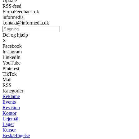
Update
RSS-feed
FirmaFeedback.dk
informedia
kontakt@informedia.dk
Del og hjælp
X
Facebook
Instagram
LinkedIn
YouTube
Pinterest
TikTok
Mail
RSS
Kategorier
Reklame
Events
Revision
Kontor
Lejemål
Lager
Kurser
Beskæftigelse