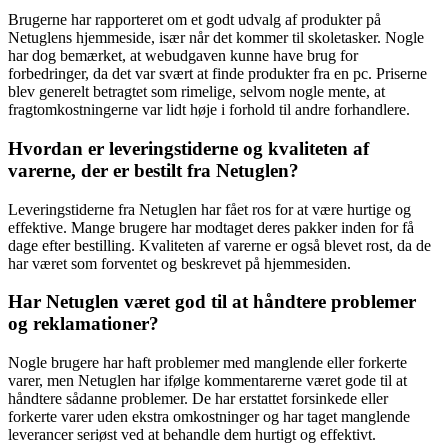
Brugerne har rapporteret om et godt udvalg af produkter på
Netuglens hjemmeside, især når det kommer til skoletasker. Nogle
har dog bemærket, at webudgaven kunne have brug for
forbedringer, da det var svært at finde produkter fra en pc. Priserne
blev generelt betragtet som rimelige, selvom nogle mente, at
fragtomkostningerne var lidt høje i forhold til andre forhandlere.
Hvordan er leveringstiderne og kvaliteten af
varerne, der er bestilt fra Netuglen?
Leveringstiderne fra Netuglen har fået ros for at være hurtige og
effektive. Mange brugere har modtaget deres pakker inden for få
dage efter bestilling. Kvaliteten af varerne er også blevet rost, da de
har været som forventet og beskrevet på hjemmesiden.
Har Netuglen været god til at håndtere problemer
og reklamationer?
Nogle brugere har haft problemer med manglende eller forkerte
varer, men Netuglen har ifølge kommentarerne været gode til at
håndtere sådanne problemer. De har erstattet forsinkede eller
forkerte varer uden ekstra omkostninger og har taget manglende
leverancer seriøst ved at behandle dem hurtigt og effektivt.