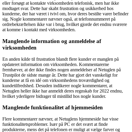
eller forsøgt at kontakte virksomheden telefonisk, men har ikke
modtaget svar. Dette har skabt frustration og usikkerhed hos
kunderne, der har været i tvivl om, hvor deres bestilte varer befinder
sig. Nogle kommentarer nævner også, at telefonnummeret på
ordrebekræftelsen ikke var i brug, hvilket gjorde det endnu sværere
at komme i kontakt med virksomheden.
Manglende information og anmeldelse af
virksomheden
En anden kilde til frustration blandt flere kunder er manglen på
opdateret information om virksomheden. Kommentarerne
fremhæver, at der ikke findes nogen anmeldelser af Netuglen på
Trustpilot de sidste mange år. Dette har gjort det vanskeligt for
kunderne at få en idé om virksomhedens troværdighed og
kundetilfredshed. Desuden indikerer nogle kommentarer, at
Netuglen heller ikke har anmeldt deres regnskab for 2022 endnu,
hvilket yderligere bidrager til mistillid hos nogle kunder.
Manglende funktionalitet af hjemmesiden
Flere kommentarer nævner, at Netuglens hjemmeside har visse
funktionalitetsproblemer. Især på PC er det svært at finde
produkterne, mens det på telefonen er muligt at vælge farver og