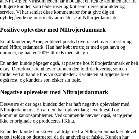
af NFL-trøjer. Virksomheden har modtaget en række kommentarer fra
tidligere kunder, som både roser og kritiserer deres produkter og
service. Vi har samlet disse kommentarer for at give dig en
dybdegående og informativ anmeldelse af Nfltrojerdanmark.
Positive oplevelser med Nfltrojerdanmark
En af kunderne, Arne, er blevet positivt overrasket over sin erfaring
med Nfltrojerdanmark. Han har købt tre trøjer med eget navn og
nummer, og han er 100% tilfreds med sit køb.
En anden kunde påpeger også, at priserne hos Nfltrojerdanmark er helt
okay. Derudover fremhæver kunden den toldfrie levering som en
fordel ved at handle hos virksomheden. Kvaliteten af trøjerne blev
også rost, og kundens søn elsker sin trøje.
Negative oplevelser med Nfltrojerdanmark
Desværre er der også kunder, der har haft negative oplevelser med
Nfltrojerdanmark. En af dem har oplevet lang leveringstid og
kommunikationsproblemer. Vedkommende nævner også, at trøjerne
ikke er originale og produceres i Kina.
En anden kunde har skrevet, at trøjerne fra Nfltrojerdanmark er blevet
taget i tolden og destrueret, da de angiveligt er falske. Kunden har