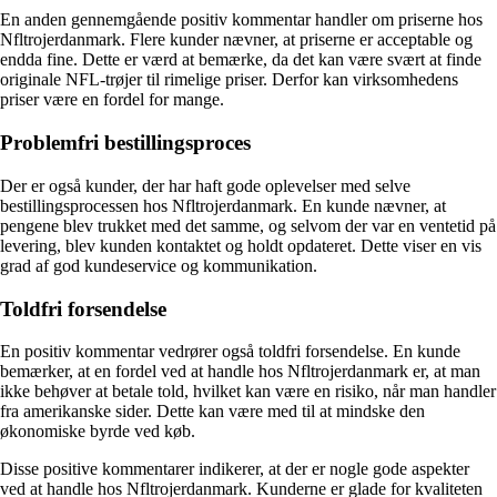
En anden gennemgående positiv kommentar handler om priserne hos
Nfltrojerdanmark. Flere kunder nævner, at priserne er acceptable og
endda fine. Dette er værd at bemærke, da det kan være svært at finde
originale NFL-trøjer til rimelige priser. Derfor kan virksomhedens
priser være en fordel for mange.
Problemfri bestillingsproces
Der er også kunder, der har haft gode oplevelser med selve
bestillingsprocessen hos Nfltrojerdanmark. En kunde nævner, at
pengene blev trukket med det samme, og selvom der var en ventetid på
levering, blev kunden kontaktet og holdt opdateret. Dette viser en vis
grad af god kundeservice og kommunikation.
Toldfri forsendelse
En positiv kommentar vedrører også toldfri forsendelse. En kunde
bemærker, at en fordel ved at handle hos Nfltrojerdanmark er, at man
ikke behøver at betale told, hvilket kan være en risiko, når man handler
fra amerikanske sider. Dette kan være med til at mindske den
økonomiske byrde ved køb.
Disse positive kommentarer indikerer, at der er nogle gode aspekter
ved at handle hos Nfltrojerdanmark. Kunderne er glade for kvaliteten