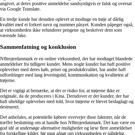
angivet, at deres positive anmeldelse sandsynligvis er falsk og oversat
via Google Translate.
En tredje kunde har desuden oplevet at modtage en trøje af dårlig
kvalitet med et forkert navn og nummer påsyet. Kunden påpeger også,
at virksomheden ikke refunderer pengene og beskriver dem som
værende fake.
Sammenfatning og konklusion
Nfltrojerdanmark er en online virksomhed, der har modtaget blandede
anmeldelser fra tidligere kunder. Mens nogle kunder har haft positive
oplevelser med deres køb, priser og produktkvalitet, har andre haft
udfordringer med lang leveringstid, kommunikation og kvaliteten af
trøjerne.
Det er vigtigt at bemærke, at der er risiko for, at trøjerne ikke er
originale, da de produceres i Kina. Derudover er der kunder, der har
haft uheldige oplevelser med told, hvor trøjerne er blevet beslaglagt og
destrueret.
Det anbefales, at potentielle købere overvejer disse faktorer, når de
træffer beslutning om at handle hos Nfltrojerdanmark. Det kan være en
god idé at undersøge alternative muligheder og læse flere anmeldelser
fra forskellige kilder, før man afgør om virksomheden er pålidelig.