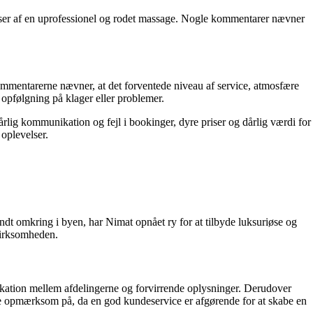
lser af en uprofessionel og rodet massage. Nogle kommentarer nævner
Kommentarerne nævner, at det forventede niveau af service, atmosfære
 opfølgning på klager eller problemer.
ig kommunikation og fejl i bookinger, dyre priser og dårlig værdi for
oplevelser.
dt omkring i byen, har Nimat opnået ry for at tilbyde luksuriøse og
virksomheden.
kation mellem afdelingerne og forvirrende oplysninger. Derudover
være opmærksom på, da en god kundeservice er afgørende for at skabe en