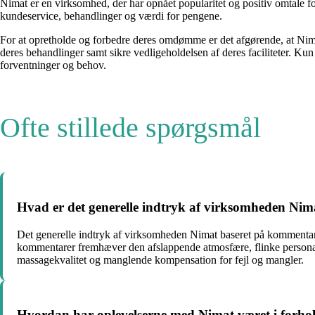
Nimat er en virksomhed, der har opnået popularitet og positiv omtale fo
kundeservice, behandlinger og værdi for pengene.
For at opretholde og forbedre deres omdømme er det afgørende, at Nima
deres behandlinger samt sikre vedligeholdelsen af deres faciliteter. Kun
forventninger og behov.
Ofte stillede spørgsmål
Hvad er det generelle indtryk af virksomheden Ni
Det generelle indtryk af virksomheden Nimat baseret på kommentar
kommentarer fremhæver den afslappende atmosfære, flinke personal
massagekvalitet og manglende kompensation for fejl og mangler.
Hvordan har oplevelserne med Nimat været i forho