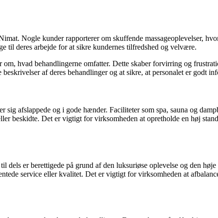
 Nimat. Nogle kunder rapporterer om skuffende massageoplevelser, hvor
 til deres arbejde for at sikre kundernes tilfredshed og velvære.
 om, hvad behandlingerne omfatter. Dette skaber forvirring og frustrat
 beskrivelser af deres behandlinger og at sikre, at personalet er godt i
r sig afslappede og i gode hænder. Faciliteter som spa, sauna og damp
 eller beskidte. Det er vigtigt for virksomheden at opretholde en høj stand
il dels er berettigede på grund af den luksuriøse oplevelse og den hø
ntede service eller kvalitet. Det er vigtigt for virksomheden at afbalance