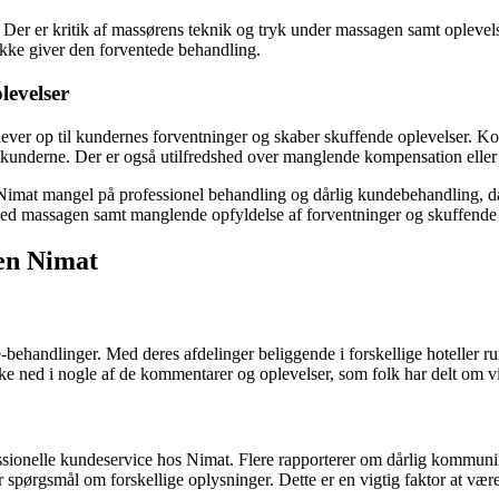
Der er kritik af massørens teknik og tryk under massagen samt opleve
kke giver den forventede behandling.
levelser
 lever op til kundernes forventninger og skaber skuffende oplevelser. 
for kunderne. Der er også utilfredshed over manglende kompensation eller
mat mangel på professionel behandling og dårlig kundebehandling, dårl
 med massagen samt manglende opfyldelse af forventninger og skuffende 
en Nimat
handlinger. Med deres afdelinger beliggende i forskellige hoteller run
kke ned i nogle af de kommentarer og oplevelser, som folk har delt om 
sionelle kundeservice hos Nimat. Flere rapporterer om dårlig kommuni
er spørgsmål om forskellige oplysninger. Dette er en vigtig faktor at 