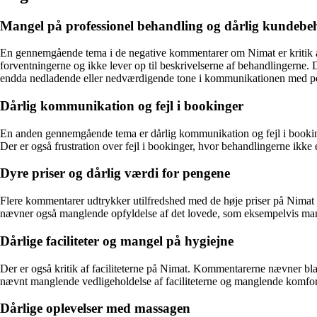
Mangel på professionel behandling og dårlig kundebe
En gennemgående tema i de negative kommentarer om Nimat er kritik a
forventningerne og ikke lever op til beskrivelserne af behandlingerne
endda nedladende eller nedværdigende tone i kommunikationen med pe
Dårlig kommunikation og fejl i bookinger
En anden gennemgående tema er dårlig kommunikation og fejl i booki
Der er også frustration over fejl i bookinger, hvor behandlingerne ikke e
Dyre priser og dårlig værdi for pengene
Flere kommentarer udtrykker utilfredshed med de høje priser på Nimat og
nævner også manglende opfyldelse af det lovede, som eksempelvis mang
Dårlige faciliteter og mangel på hygiejne
Der er også kritik af faciliteterne på Nimat. Kommentarerne nævner b
nævnt manglende vedligeholdelse af faciliteterne og manglende komfor
Dårlige oplevelser med massagen