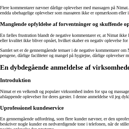
Flere kommentarer nævner dårlige oplevelser med massagen på Nimat. 
endda ubehagelige oplevelser som massøren ikke er opmærksom eller i
Manglende opfyldelse af forventninger og skuffende op
En fælles frustration blandt de negative kommentarer er, at Nimat ikke
eller kvalitet ikke bliver opnået, hvilket skaber en negativ oplevelse 
Samlet set er de gennemgående temaer i de negative kommentarer om Ni
pengene, dårlige faciliteter og mangel på hygiejne, dårlige oplevelser
En dybdegående anmeldelse af virksomhed
Introduktion
Nimat er en velkendt og populær virksomhed inden for spa og massage-be
afslappende oplevelser for deres gæster. I denne anmeldelse vil jeg dy
Uprofessionel kundeservice
En gennemgående udfordring, som flere kunder nævner, er den uprofes
beskriver nogle kunder en nedværdigende tone i telefonen, når de still