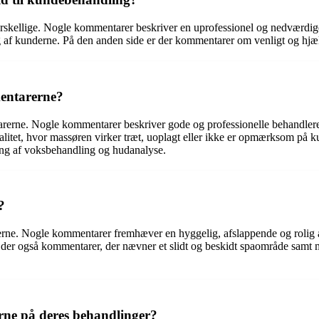
orskellige. Nogle kommentarer beskriver en uprofessionel og nedværdi
dling af kunderne. På den anden side er der kommentarer om venligt og
mentarerne?
arerne. Nogle kommentarer beskriver gode og professionelle behandlere,
itet, hvor massøren virker træt, uoplagt eller ikke er opmærksom på
ing af voksbehandling og hudanalyse.
?
erne. Nogle kommentarer fremhæver en hyggelig, afslappende og rolig 
 der også kommentarer, der nævner et slidt og beskidt spaområde samt m
erne på deres behandlinger?