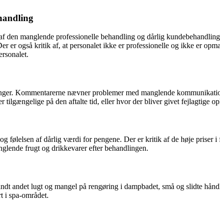
handling
f den manglende professionelle behandling og dårlig kundebehandling.
. Der er også kritik af, at personalet ikke er professionelle og ikke 
rsonalet.
nger. Kommentarerne nævner problemer med manglende kommunikation me
r tilgængelige på den aftalte tid, eller hvor der bliver givet fejlagtige
 følelsen af dårlig værdi for pengene. Der er kritik af de høje priser 
lende frugt og drikkevarer efter behandlingen.
landt andet lugt og mangel på rengøring i dampbadet, små og slidte hå
t i spa-området.