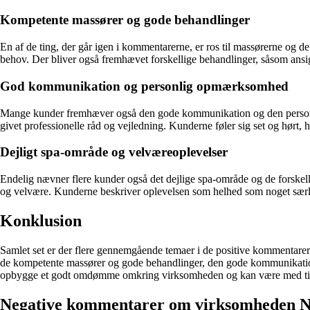
Kompetente massører og gode behandlinger
En af de ting, der går igen i kommentarerne, er ros til massørerne og d
behov. Der bliver også fremhævet forskellige behandlinger, såsom ans
God kommunikation og personlig opmærksomhed
Mange kunder fremhæver også den gode kommunikation og den personlige
givet professionelle råd og vejledning. Kunderne føler sig set og hørt, hv
Dejligt spa-område og velværeoplevelser
Endelig nævner flere kunder også det dejlige spa-område og de forskell
og velvære. Kunderne beskriver oplevelsen som helhed som noget særligt
Konklusion
Samlet set er der flere gennemgående temaer i de positive kommentare
de kompetente massører og gode behandlinger, den gode kommunikation 
opbygge et godt omdømme omkring virksomheden og kan være med til a
Negative kommentarer om virksomheden 