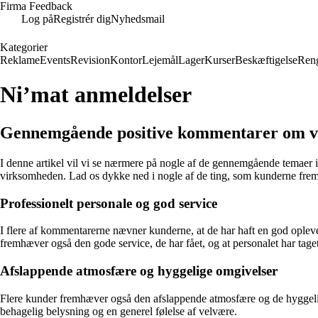
Firma Feedback
Log på
Registrér dig
Nyhedsmail
Kategorier
Reklame
Events
Revision
Kontor
Lejemål
Lager
Kurser
Beskæftigelse
Ren
Ni’mat anmeldelser
Gennemgående positive kommentarer om 
I denne artikel vil vi se nærmere på nogle af de gennemgående temaer 
virksomheden. Lad os dykke ned i nogle af de ting, som kunderne fre
Professionelt personale og god service
I flere af kommentarerne nævner kunderne, at de har haft en god ople
fremhæver også den gode service, de har fået, og at personalet har taget 
Afslappende atmosfære og hyggelige omgivelser
Flere kunder fremhæver også den afslappende atmosfære og de hyggelige
behagelig belysning og en generel følelse af velvære.