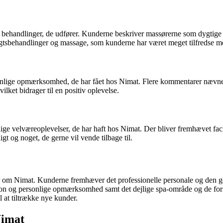
e behandlinger, de udfører. Kunderne beskriver massørerne som dygtige o
igtsbehandlinger og massage, som kunderne har været meget tilfredse m
 opmærksomhed, de har fået hos Nimat. Flere kommentarer nævner, at pe
ilket bidrager til en positiv oplevelse.
ige velværeoplevelser, de har haft hos Nimat. Der bliver fremhævet faci
 og noget, de gerne vil vende tilbage til.
r om Nimat. Kunderne fremhæver det professionelle personale og den g
og personlige opmærksomhed samt det dejlige spa-område og de forskell
t tiltrække nye kunder.
Nimat