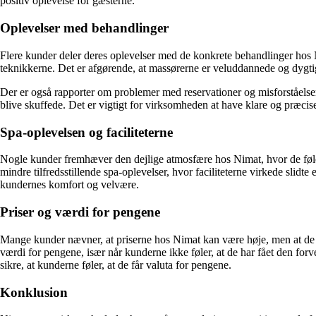
positiv oplevelse for gæsterne.
Oplevelser med behandlinger
Flere kunder deler deres oplevelser med de konkrete behandlinger hos
teknikkerne. Det er afgørende, at massørerne er veluddannede og dygtige
Der er også rapporter om problemer med reservationer og misforståelser
blive skuffede. Det er vigtigt for virksomheden at have klare og præcise
Spa-oplevelsen og faciliteterne
Nogle kunder fremhæver den dejlige atmosfære hos Nimat, hvor de føle
mindre tilfredsstillende spa-oplevelser, hvor faciliteterne virkede slidte
kundernes komfort og velvære.
Priser og værdi for pengene
Mange kunder nævner, at priserne hos Nimat kan være høje, men at de t
værdi for pengene, især når kunderne ikke føler, at de har fået den forve
sikre, at kunderne føler, at de får valuta for pengene.
Konklusion