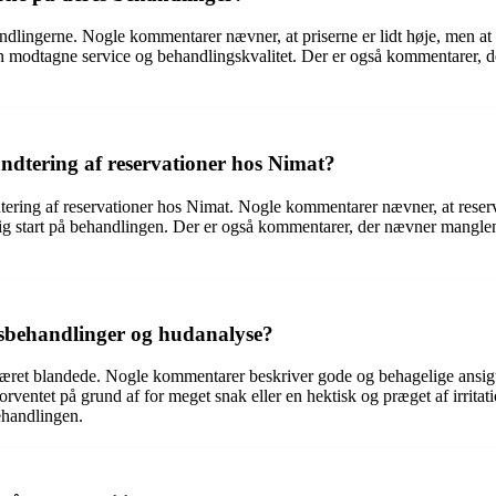
ehandlingerne. Nogle kommentarer nævner, at priserne er lidt høje, men a
den modtagne service og behandlingskvalitet. Der er også kommentarer, d
dtering af reservationer hos Nimat?
ring af reservationer hos Nimat. Nogle kommentarer nævner, at reserva
dårlig start på behandlingen. Der er også kommentarer, der nævner manglen
sbehandlinger og hudanalyse?
ret blandede. Nogle kommentarer beskriver gode og behagelige ansigts
rventet på grund af for meget snak eller en hektisk og præget af irrit
ehandlingen.