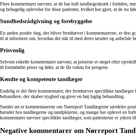
Flere kommentarer nævner, at de har haft tandlægeskræk i fortiden, men
og behagelig oplevelse for disse patienter, hvilket har gjort, at de nu føl
Sundhedsrådgivning og forebyggelse
En anden positiv ting, der bliver fremhævet i kommentarerne, er den g
til at informere om, hvordan det står til med deres tænder og anbefale 
Prisvenlig
Selvom enkelte kommentarer nævner, at priserne er steget efter ejerskif
til formidable priser og føler, at de får valuta for pengene.
Kendte og kompetente tandlæger
Endelig er der flere kommentarer, der fremhæver specifikke tandlæge
behandlere, der skaber tryghed og giver en høj faglig behandling.
Samlet set er kommentarerne om Nørreport Tandlægerne særdeles positive
hænder hos tandlægerne og tandplejerne, og mange har oplevet en forbe
kommentarer nævner specifikke tandlæger, som patienterne er yderst ti
Negative kommentarer om Nørreport Tand