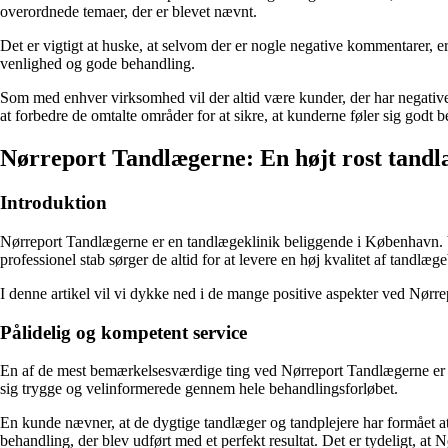
overordnede temaer, der er blevet nævnt.
Det er vigtigt at huske, at selvom der er nogle negative kommentarer, er
venlighed og gode behandling.
Som med enhver virksomhed vil der altid være kunder, der har negative 
at forbedre de omtalte områder for at sikre, at kunderne føler sig godt b
Nørreport Tandlægerne: En højt rost tandlæ
Introduktion
Nørreport Tandlægerne er en tandlægeklinik beliggende i København. 
professionel stab sørger de altid for at levere en høj kvalitet af tandl
I denne artikel vil vi dykke ned i de mange positive aspekter ved Nørr
Pålidelig og kompetent service
En af de mest bemærkelsesværdige ting ved Nørreport Tandlægerne er de
sig trygge og velinformerede gennem hele behandlingsforløbet.
En kunde nævner, at de dygtige tandlæger og tandplejere har formået 
behandling, der blev udført med et perfekt resultat. Det er tydeligt, at 