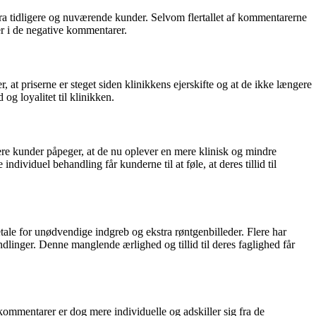
a tidligere og nuværende kunder. Selvom flertallet af kommentarerne
er i de negative kommentarer.
t priserne er steget siden klinikkens ejerskifte og at de ikke længere
og loyalitet til klinikken.
ere kunder påpeger, at de nu oplever en mere klinisk og mindre
viduel behandling får kunderne til at føle, at deres tillid til
etale for unødvendige indgreb og ekstra røntgenbilleder. Flere har
ndlinger. Denne manglende ærlighed og tillid til deres faglighed får
kommentarer er dog mere individuelle og adskiller sig fra de