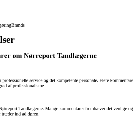
gøring
Brands
lser
arer om Nørreport Tandlægerne
professionelle service og det kompetente personale. Flere kommentarer
grad af professionalisme.
ørreport Tandlægerne. Mange kommentarer fremhæver det venlige og s
e træder ind ad døren.