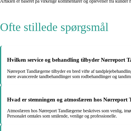
Artiklen er baseret på virkelige kommentarer og oplevelser fra kunder
Ofte stillede spørgsmål
Hvilken service og behandling tilbyder Nørreport 
Nørreport Tandlægerne tilbyder en bred vifte af tandplejebehandlin
mere avancerede tandbehandlinger som rodbehandlinger og tandimp
Hvad er stemningen og atmosfæren hos Nørreport
Atmosfæren hos Nørreport Tandlægerne beskrives som venlig, imøde
Personalet omtales som smilende, venlige og professionelle.