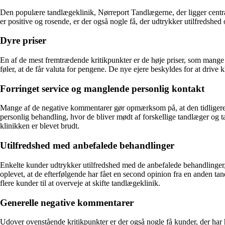
Den populære tandlægeklinik, Nørreport Tandlægerne, der ligger centr
er positive og rosende, er der også nogle få, der udtrykker utilfredsh
Dyre priser
En af de mest fremtrædende kritikpunkter er de høje priser, som mange 
føler, at de får valuta for pengene. De nye ejere beskyldes for at drive 
Forringet service og manglende personlig kontakt
Mange af de negative kommentarer gør opmærksom på, at den tidligere pe
personlig behandling, hvor de bliver mødt af forskellige tandlæger og ta
klinikken er blevet brudt.
Utilfredshed med anbefalede behandlinger
Enkelte kunder udtrykker utilfredshed med de anbefalede behandlinger, de
oplevet, at de efterfølgende har fået en second opinion fra en anden tan
flere kunder til at overveje at skifte tandlægeklinik.
Generelle negative kommentarer
Udover ovenstående kritikpunkter er der også nogle få kunder, der har h