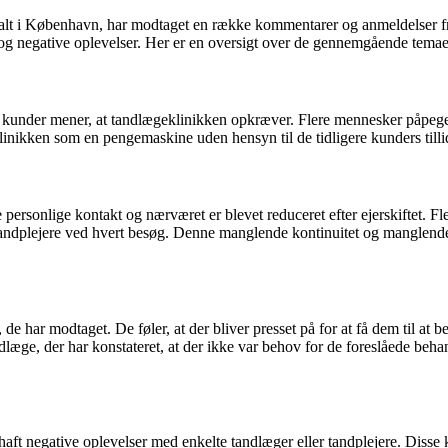
alt i København, har modtaget en række kommentarer og anmeldelser fr
ed og negative oplevelser. Her er en oversigt over de gennemgående tema
kunder mener, at tandlægeklinikken opkræver. Flere mennesker påpeger, a
klinikken som en pengemaskine uden hensyn til de tidligere kunders tillid 
rsonlige kontakt og nærværet er blevet reduceret efter ejerskiftet. Fl
ndplejere ved hvert besøg. Denne manglende kontinuitet og manglende indi
 har modtaget. De føler, at der bliver presset på for at få dem til at b
dlæge, der har konstateret, at der ikke var behov for de foreslåede beha
aft negative oplevelser med enkelte tandlæger eller tandplejere. Disse 