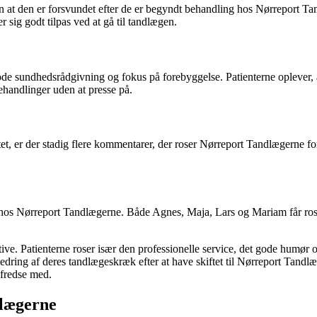
 at den er forsvundet efter de er begyndt behandling hos Nørreport Tand
er sig godt tilpas ved at gå til tandlægen.
ode sundhedsrådgivning og fokus på forebyggelse. Patienterne oplever,
behandlinger uden at presse på.
tet, er der stadig flere kommentarer, der roser Nørreport Tandlægerne fo
r hos Nørreport Tandlægerne. Både Agnes, Maja, Lars og Mariam får r
. Patienterne roser især den professionelle service, det gode humør og
dring af deres tandlægeskræk efter at have skiftet til Nørreport Tandl
lfredse med.
lægerne