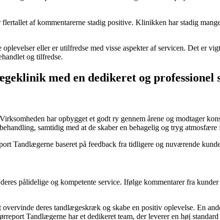
 flertallet af kommentarerne stadig positive. Klinikken har stadig mange
oplevelser eller er utilfredse med visse aspekter af servicen. Det er 
ehandlet og tilfredse.
geklinik med en dedikeret og professionel 
Virksomheden har opbygget et godt ry gennem årene og modtager konsta
ægebehandling, samtidig med at de skaber en behagelig og tryg atmosfære f
eport Tandlægerne baseret på feedback fra tidligere og nuværende kunde
res pålidelige og kompetente service. Ifølge kommentarer fra kunder e
at overvinde deres tandlægeskræk og skabe en positiv oplevelse. En an
Nørreport Tandlægerne har et dedikeret team, der leverer en høj standard 