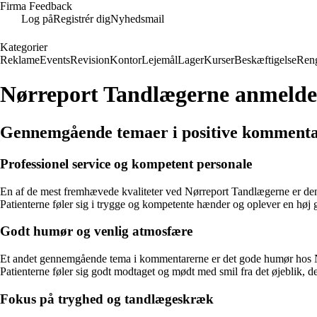
Firma Feedback
Log på
Registrér dig
Nyhedsmail
Kategorier
Reklame
Events
Revision
Kontor
Lejemål
Lager
Kurser
Beskæftigelse
Ren
Nørreport Tandlægerne anmelde
Gennemgående temaer i positive komment
Professionel service og kompetent personale
En af de mest fremhævede kvaliteter ved Nørreport Tandlægerne er den 
Patienterne føler sig i trygge og kompetente hænder og oplever en høj 
Godt humør og venlig atmosfære
Et andet gennemgående tema i kommentarerne er det gode humør hos N
Patienterne føler sig godt modtaget og mødt med smil fra det øjeblik, d
Fokus på tryghed og tandlægeskræk