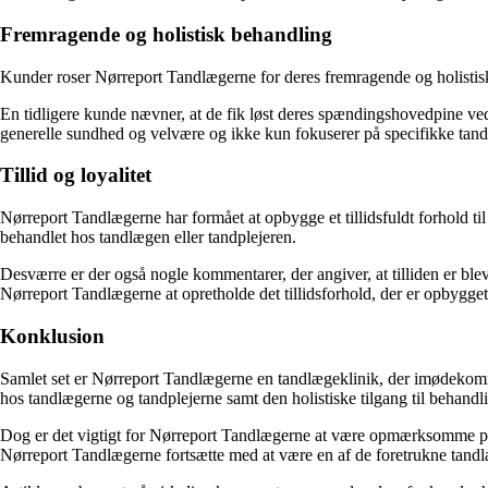
Fremragende og holistisk behandling
Kunder roser Nørreport Tandlægerne for deres fremragende og holistiske
En tidligere kunde nævner, at de fik løst deres spændingshovedpine ved 
generelle sundhed og velvære og ikke kun fokuserer på specifikke tan
Tillid og loyalitet
Nørreport Tandlægerne har formået at opbygge et tillidsfuldt forhold ti
behandlet hos tandlægen eller tandplejeren.
Desværre er der også nogle kommentarer, der angiver, at tilliden er bleve
Nørreport Tandlægerne at opretholde det tillidsforhold, der er opbygget 
Konklusion
Samlet set er Nørreport Tandlægerne en tandlægeklinik, der imødekomm
hos tandlægerne og tandplejerne samt den holistiske tilgang til behandl
Dog er det vigtigt for Nørreport Tandlægerne at være opmærksomme på loy
Nørreport Tandlægerne fortsætte med at være en af de foretrukne tand