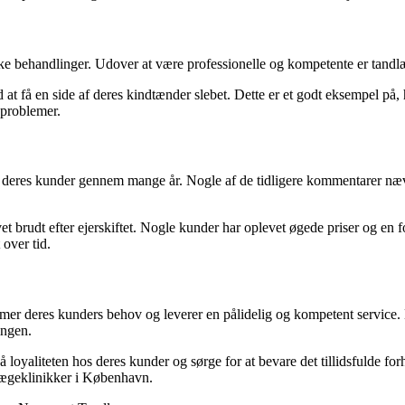
 behandlinger. Udover at være professionelle og kompetente er tandlæger
at få en side af deres kindtænder slebet. Dette er et godt eksempel på,
dproblemer.
l deres kunder gennem mange år. Nogle af de tidligere kommentarer nævner
t brudt efter ejerskiftet. Nogle kunder har oplevet øgede priser og en fo
over tid.
er deres kunders behov og leverer en pålidelig og kompetent service.
ingen.
aliteten hos deres kunder og sørge for at bevare det tillidsfulde forho
lægeklinikker i København.