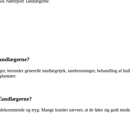
 hos Nørreport Tandlægerne.
Tandlægerne?
ger, herunder generelle tandlægetjek, tandrensninger, behandling af hul
lantater.
 Tandlægerne?
kommende og tryg. Mange kunder nævner, at de føler sig godt modtaget