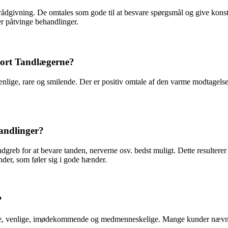
dgivning. De omtales som gode til at besvare spørgsmål og give konstr
er påtvinge behandlinger.
port Tandlægerne?
nlige, rare og smilende. Der er positiv omtale af den varme modtagelse
andlinger?
dgreb for at bevare tanden, nerverne osv. bedst muligt. Dette resulterer
der, som føler sig i gode hænder.
?
le, venlige, imødekommende og medmenneskelige. Mange kunder nævner