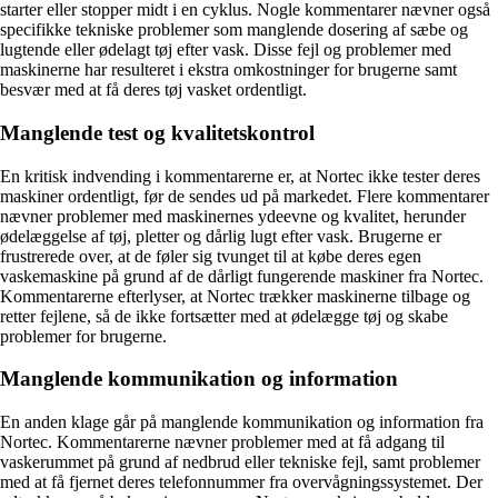
starter eller stopper midt i en cyklus. Nogle kommentarer nævner også
specifikke tekniske problemer som manglende dosering af sæbe og
lugtende eller ødelagt tøj efter vask. Disse fejl og problemer med
maskinerne har resulteret i ekstra omkostninger for brugerne samt
besvær med at få deres tøj vasket ordentligt.
Manglende test og kvalitetskontrol
En kritisk indvending i kommentarerne er, at Nortec ikke tester deres
maskiner ordentligt, før de sendes ud på markedet. Flere kommentarer
nævner problemer med maskinernes ydeevne og kvalitet, herunder
ødelæggelse af tøj, pletter og dårlig lugt efter vask. Brugerne er
frustrerede over, at de føler sig tvunget til at købe deres egen
vaskemaskine på grund af de dårligt fungerende maskiner fra Nortec.
Kommentarerne efterlyser, at Nortec trækker maskinerne tilbage og
retter fejlene, så de ikke fortsætter med at ødelægge tøj og skabe
problemer for brugerne.
Manglende kommunikation og information
En anden klage går på manglende kommunikation og information fra
Nortec. Kommentarerne nævner problemer med at få adgang til
vaskerummet på grund af nedbrud eller tekniske fejl, samt problemer
med at få fjernet deres telefonnummer fra overvågningssystemet. Der