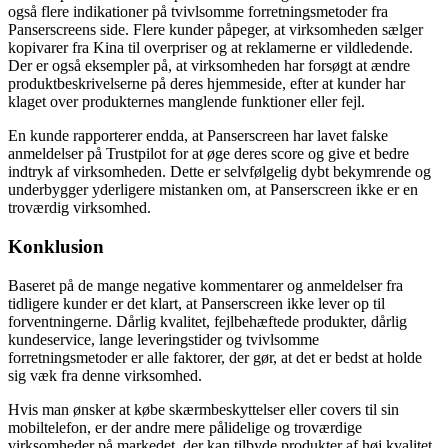
også flere indikationer på tvivlsomme forretningsmetoder fra
Panserscreens side. Flere kunder påpeger, at virksomheden sælger
kopivarer fra Kina til overpriser og at reklamerne er vildledende.
Der er også eksempler på, at virksomheden har forsøgt at ændre
produktbeskrivelserne på deres hjemmeside, efter at kunder har
klaget over produkternes manglende funktioner eller fejl.
En kunde rapporterer endda, at Panserscreen har lavet falske
anmeldelser på Trustpilot for at øge deres score og give et bedre
indtryk af virksomheden. Dette er selvfølgelig dybt bekymrende og
underbygger yderligere mistanken om, at Panserscreen ikke er en
troværdig virksomhed.
Konklusion
Baseret på de mange negative kommentarer og anmeldelser fra
tidligere kunder er det klart, at Panserscreen ikke lever op til
forventningerne. Dårlig kvalitet, fejlbehæftede produkter, dårlig
kundeservice, lange leveringstider og tvivlsomme
forretningsmetoder er alle faktorer, der gør, at det er bedst at holde
sig væk fra denne virksomhed.
Hvis man ønsker at købe skærmbeskyttelser eller covers til sin
mobiltelefon, er der andre mere pålidelige og troværdige
virksomheder på markedet, der kan tilbyde produkter af høj kvalitet