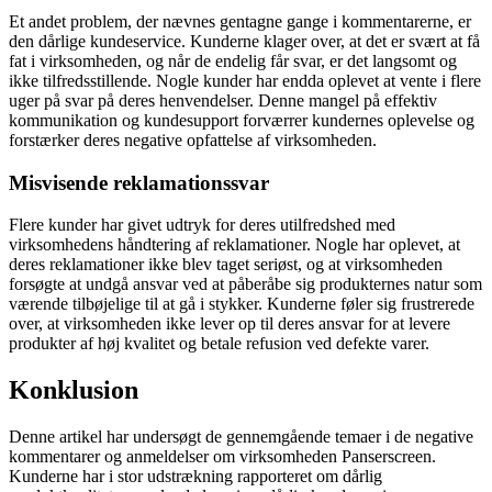
Et andet problem, der nævnes gentagne gange i kommentarerne, er
den dårlige kundeservice. Kunderne klager over, at det er svært at få
fat i virksomheden, og når de endelig får svar, er det langsomt og
ikke tilfredsstillende. Nogle kunder har endda oplevet at vente i flere
uger på svar på deres henvendelser. Denne mangel på effektiv
kommunikation og kundesupport forværrer kundernes oplevelse og
forstærker deres negative opfattelse af virksomheden.
Misvisende reklamationssvar
Flere kunder har givet udtryk for deres utilfredshed med
virksomhedens håndtering af reklamationer. Nogle har oplevet, at
deres reklamationer ikke blev taget seriøst, og at virksomheden
forsøgte at undgå ansvar ved at påberåbe sig produkternes natur som
værende tilbøjelige til at gå i stykker. Kunderne føler sig frustrerede
over, at virksomheden ikke lever op til deres ansvar for at levere
produkter af høj kvalitet og betale refusion ved defekte varer.
Konklusion
Denne artikel har undersøgt de gennemgående temaer i de negative
kommentarer og anmeldelser om virksomheden Panserscreen.
Kunderne har i stor udstrækning rapporteret om dårlig