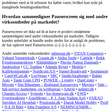
problemer med at få refusion for købte varer, hvilket kan tyde på
manglende betalingssikkerhed.
Hvordan sammenligner Panserscreen sig med andre
virksomheder på markedet?
Panserscreen ser ikke ud til at have et positivt omdømme
sammenlignet med andre virksomheder på markedet. Tidligere
kunder anbefaler at handle andre steder for at undgå de problemer,
de har oplevet med Panserscreen.-||–||–||–||–||–||–||–||–||-
Andre anmeldte virksomheder:
mbgroup.dk
•
TITAN Containers
•
Vølund Varmeteknik
•
Gunpit.dk
•
Akiba Sushi
•
Cafekik
•
Brikk
Ejendomsmægleren
•
Hårklinikken
•
Pincho Nation Danmark
•
Jumboshop
•
CC Trading
•
Atlantis Rejser
•
Medela
•
Kaffekompagniet
•
Nordicom A/S
•
Sunset Boulevard
•
Sportamore
•
CareOfCarl.dk
•
LeoVegas
•
SBC
•
StudieAkademiet
•
Bakke
Auto
•
Tante Grøn CPH
•
POWER – Lyngby
•
DanCenter
•
Movato
•
Din Bilpartner – Brabrand Autoservice
•
Movinn
•
Siite –
full-service marketing- og webbureau
•
Arbejd
•
nailster.dk
•
Champs Access
•
Synoshi
•
hw-homeware.dk
•
EWII
•
Sygeforsikring
•
AutoMester – P. J. Auto Vadum ApS
•
FARAO
Smykker Af Hestehår
•
Pensionist.dk
•
Dansk Model Hobby
•
Proff
•
N.E.H Biler
•
John Frandsen A/S
•
NEMINGENIØR –