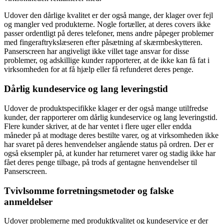
Udover den dårlige kvalitet er der også mange, der klager over fejl
og mangler ved produkterne. Nogle fortæller, at deres covers ikke
passer ordentligt på deres telefoner, mens andre påpeger problemer
med fingeraftrykslæseren efter påsætning af skærmbeskytteren.
Panserscreen har angiveligt ikke villet tage ansvar for disse
problemer, og adskillige kunder rapporterer, at de ikke kan få fat i
virksomheden for at få hjælp eller få refunderet deres penge.
Dårlig kundeservice og lang leveringstid
Udover de produktspecifikke klager er der også mange utilfredse
kunder, der rapporterer om dårlig kundeservice og lang leveringstid.
Flere kunder skriver, at de har ventet i flere uger eller endda
måneder på at modtage deres bestilte varer, og at virksomheden ikke
har svaret på deres henvendelser angående status på ordren. Der er
også eksempler på, at kunder har returneret varer og stadig ikke har
fået deres penge tilbage, på trods af gentagne henvendelser til
Panserscreen.
Tvivlsomme forretningsmetoder og falske
anmeldelser
Udover problemerne med produktkvalitet og kundeservice er der