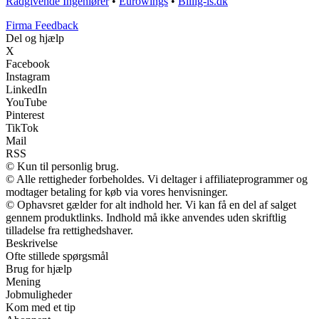
Rådgivende Ingeniører
•
Eurowings
•
Billig-is.dk
Firma Feedback
Del og hjælp
X
Facebook
Instagram
LinkedIn
YouTube
Pinterest
TikTok
Mail
RSS
© Kun til personlig brug.
© Alle rettigheder forbeholdes. Vi deltager i affiliateprogrammer og
modtager betaling for køb via vores henvisninger.
© Ophavsret gælder for alt indhold her. Vi kan få en del af salget
gennem produktlinks. Indhold må ikke anvendes uden skriftlig
tilladelse fra rettighedshaver.
Beskrivelse
Ofte stillede spørgsmål
Brug for hjælp
Mening
Jobmuligheder
Kom med et tip