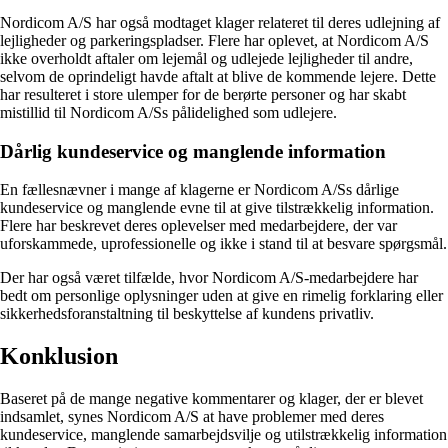
Nordicom A/S har også modtaget klager relateret til deres udlejning af
lejligheder og parkeringspladser. Flere har oplevet, at Nordicom A/S
ikke overholdt aftaler om lejemål og udlejede lejligheder til andre,
selvom de oprindeligt havde aftalt at blive de kommende lejere. Dette
har resulteret i store ulemper for de berørte personer og har skabt
mistillid til Nordicom A/Ss pålidelighed som udlejere.
Dårlig kundeservice og manglende information
En fællesnævner i mange af klagerne er Nordicom A/Ss dårlige
kundeservice og manglende evne til at give tilstrækkelig information.
Flere har beskrevet deres oplevelser med medarbejdere, der var
uforskammede, uprofessionelle og ikke i stand til at besvare spørgsmål.
Der har også været tilfælde, hvor Nordicom A/S-medarbejdere har
bedt om personlige oplysninger uden at give en rimelig forklaring eller
sikkerhedsforanstaltning til beskyttelse af kundens privatliv.
Konklusion
Baseret på de mange negative kommentarer og klager, der er blevet
indsamlet, synes Nordicom A/S at have problemer med deres
kundeservice, manglende samarbejdsvilje og utilstrækkelig information