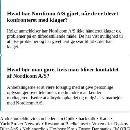
Hvad har Nordicom A/S gjort, når de er blevet
konfronteret med klager?
Ifølge anmeldelser har Nordicom A/S ikke håndteret klager og
problemer på en tilfredsstillende måde. De har vist uvillighed til
at løse problemer og har givet uartige svar til folk, der har
klaget.
Hvad bør man gøre, hvis man bliver kontaktet
af Nordicom A/S?
Anbefalingerne er at være forsigtig med at give personlige
oplysninger over telefonen, medmindre man kender
modtageren. Bedre at afbryde opkaldet og undgå at samarbejde
med Nordicom A/S.
Andre anmeldte virksomheder:
Jm Optik
•
hackk.dk
•
Karla
•
YachtBroker Network
•
Restaurant Bjælkehuset
•
Vuxen.dk
•
Byskov
Biler ApS
•
Noblenordic
•
Hovborg Kro
•
Dyson Danmark
•
JW.ORG