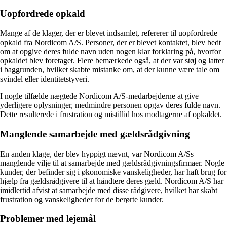
Uopfordrede opkald
Mange af de klager, der er blevet indsamlet, refererer til uopfordrede
opkald fra Nordicom A/S. Personer, der er blevet kontaktet, blev bedt
om at opgive deres fulde navn uden nogen klar forklaring på, hvorfor
opkaldet blev foretaget. Flere bemærkede også, at der var støj og latter
i baggrunden, hvilket skabte mistanke om, at der kunne være tale om
svindel eller identitetstyveri.
I nogle tilfælde nægtede Nordicom A/S-medarbejderne at give
yderligere oplysninger, medmindre personen opgav deres fulde navn.
Dette resulterede i frustration og mistillid hos modtagerne af opkaldet.
Manglende samarbejde med gældsrådgivning
En anden klage, der blev hyppigt nævnt, var Nordicom A/Ss
manglende vilje til at samarbejde med gældsrådgivningsfirmaer. Nogle
kunder, der befinder sig i økonomiske vanskeligheder, har haft brug for
hjælp fra gældsrådgivere til at håndtere deres gæld. Nordicom A/S har
imidlertid afvist at samarbejde med disse rådgivere, hvilket har skabt
frustration og vanskeligheder for de berørte kunder.
Problemer med lejemål