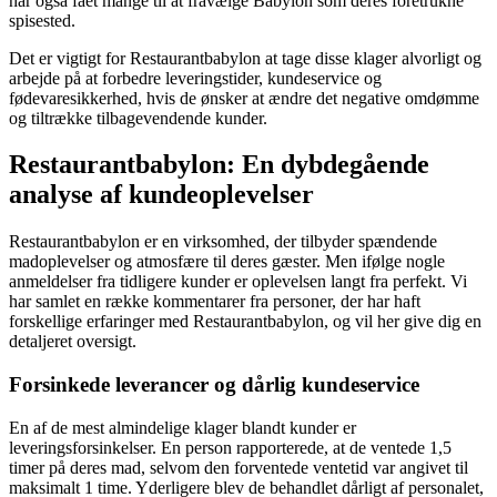
har også fået mange til at fravælge Babylon som deres foretrukne
spisested.
Det er vigtigt for Restaurantbabylon at tage disse klager alvorligt og
arbejde på at forbedre leveringstider, kundeservice og
fødevaresikkerhed, hvis de ønsker at ændre det negative omdømme
og tiltrække tilbagevendende kunder.
Restaurantbabylon: En dybdegående
analyse af kundeoplevelser
Restaurantbabylon er en virksomhed, der tilbyder spændende
madoplevelser og atmosfære til deres gæster. Men ifølge nogle
anmeldelser fra tidligere kunder er oplevelsen langt fra perfekt. Vi
har samlet en række kommentarer fra personer, der har haft
forskellige erfaringer med Restaurantbabylon, og vil her give dig en
detaljeret oversigt.
Forsinkede leverancer og dårlig kundeservice
En af de mest almindelige klager blandt kunder er
leveringsforsinkelser. En person rapporterede, at de ventede 1,5
timer på deres mad, selvom den forventede ventetid var angivet til
maksimalt 1 time. Yderligere blev de behandlet dårligt af personalet,