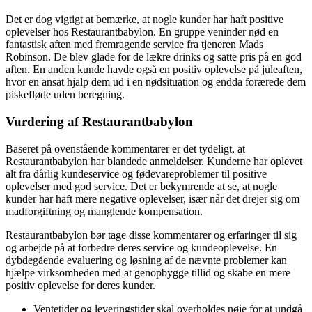
Det er dog vigtigt at bemærke, at nogle kunder har haft positive
oplevelser hos Restaurantbabylon. En gruppe veninder nød en
fantastisk aften med fremragende service fra tjeneren Mads
Robinson. De blev glade for de lækre drinks og satte pris på en god
aften. En anden kunde havde også en positiv oplevelse på juleaften,
hvor en ansat hjalp dem ud i en nødsituation og endda forærede dem
piskefløde uden beregning.
Vurdering af Restaurantbabylon
Baseret på ovenstående kommentarer er det tydeligt, at
Restaurantbabylon har blandede anmeldelser. Kunderne har oplevet
alt fra dårlig kundeservice og fødevareproblemer til positive
oplevelser med god service. Det er bekymrende at se, at nogle
kunder har haft mere negative oplevelser, især når det drejer sig om
madforgiftning og manglende kompensation.
Restaurantbabylon bør tage disse kommentarer og erfaringer til sig
og arbejde på at forbedre deres service og kundeoplevelse. En
dybdegående evaluering og løsning af de nævnte problemer kan
hjælpe virksomheden med at genopbygge tillid og skabe en mere
positiv oplevelse for deres kunder.
Ventetider og leveringstider skal overholdes nøje for at undgå