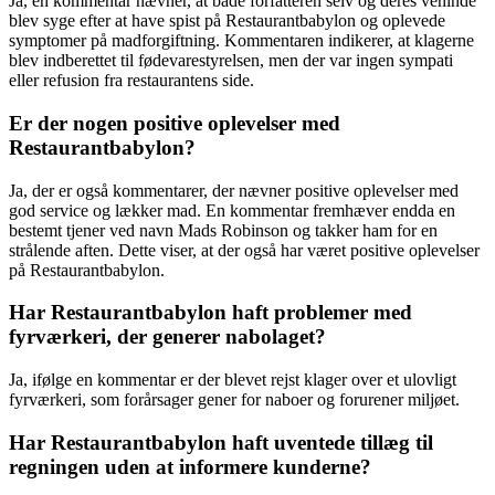
Ja, en kommentar nævner, at både forfatteren selv og deres veninde
blev syge efter at have spist på Restaurantbabylon og oplevede
symptomer på madforgiftning. Kommentaren indikerer, at klagerne
blev indberettet til fødevarestyrelsen, men der var ingen sympati
eller refusion fra restaurantens side.
Er der nogen positive oplevelser med
Restaurantbabylon?
Ja, der er også kommentarer, der nævner positive oplevelser med
god service og lækker mad. En kommentar fremhæver endda en
bestemt tjener ved navn Mads Robinson og takker ham for en
strålende aften. Dette viser, at der også har været positive oplevelser
på Restaurantbabylon.
Har Restaurantbabylon haft problemer med
fyrværkeri, der generer nabolaget?
Ja, ifølge en kommentar er der blevet rejst klager over et ulovligt
fyrværkeri, som forårsager gener for naboer og forurener miljøet.
Har Restaurantbabylon haft uventede tillæg til
regningen uden at informere kunderne?