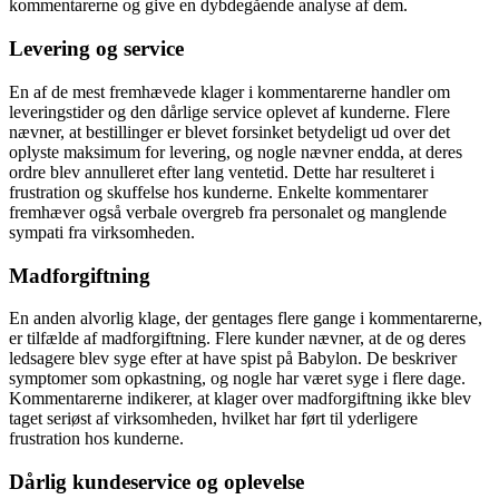
kommentarerne og give en dybdegående analyse af dem.
Levering og service
En af de mest fremhævede klager i kommentarerne handler om
leveringstider og den dårlige service oplevet af kunderne. Flere
nævner, at bestillinger er blevet forsinket betydeligt ud over det
oplyste maksimum for levering, og nogle nævner endda, at deres
ordre blev annulleret efter lang ventetid. Dette har resulteret i
frustration og skuffelse hos kunderne. Enkelte kommentarer
fremhæver også verbale overgreb fra personalet og manglende
sympati fra virksomheden.
Madforgiftning
En anden alvorlig klage, der gentages flere gange i kommentarerne,
er tilfælde af madforgiftning. Flere kunder nævner, at de og deres
ledsagere blev syge efter at have spist på Babylon. De beskriver
symptomer som opkastning, og nogle har været syge i flere dage.
Kommentarerne indikerer, at klager over madforgiftning ikke blev
taget seriøst af virksomheden, hvilket har ført til yderligere
frustration hos kunderne.
Dårlig kundeservice og oplevelse