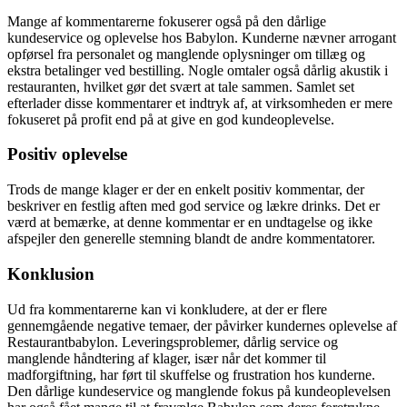
Mange af kommentarerne fokuserer også på den dårlige
kundeservice og oplevelse hos Babylon. Kunderne nævner arrogant
opførsel fra personalet og manglende oplysninger om tillæg og
ekstra betalinger ved bestilling. Nogle omtaler også dårlig akustik i
restauranten, hvilket gør det svært at tale sammen. Samlet set
efterlader disse kommentarer et indtryk af, at virksomheden er mere
fokuseret på profit end på at give en god kundeoplevelse.
Positiv oplevelse
Trods de mange klager er der en enkelt positiv kommentar, der
beskriver en festlig aften med god service og lækre drinks. Det er
værd at bemærke, at denne kommentar er en undtagelse og ikke
afspejler den generelle stemning blandt de andre kommentatorer.
Konklusion
Ud fra kommentarerne kan vi konkludere, at der er flere
gennemgående negative temaer, der påvirker kundernes oplevelse af
Restaurantbabylon. Leveringsproblemer, dårlig service og
manglende håndtering af klager, især når det kommer til
madforgiftning, har ført til skuffelse og frustration hos kunderne.
Den dårlige kundeservice og manglende fokus på kundeoplevelsen