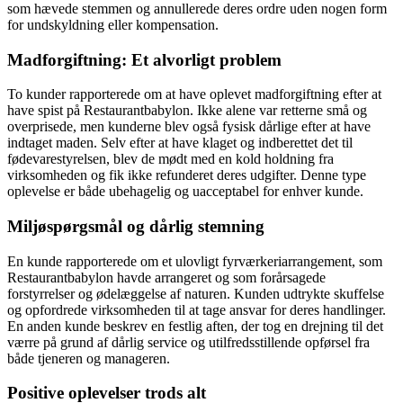
som hævede stemmen og annullerede deres ordre uden nogen form
for undskyldning eller kompensation.
Madforgiftning: Et alvorligt problem
To kunder rapporterede om at have oplevet madforgiftning efter at
have spist på Restaurantbabylon. Ikke alene var retterne små og
overprisede, men kunderne blev også fysisk dårlige efter at have
indtaget maden. Selv efter at have klaget og indberettet det til
fødevarestyrelsen, blev de mødt med en kold holdning fra
virksomheden og fik ikke refunderet deres udgifter. Denne type
oplevelse er både ubehagelig og uacceptabel for enhver kunde.
Miljøspørgsmål og dårlig stemning
En kunde rapporterede om et ulovligt fyrværkeriarrangement, som
Restaurantbabylon havde arrangeret og som forårsagede
forstyrrelser og ødelæggelse af naturen. Kunden udtrykte skuffelse
og opfordrede virksomheden til at tage ansvar for deres handlinger.
En anden kunde beskrev en festlig aften, der tog en drejning til det
værre på grund af dårlig service og utilfredsstillende opførsel fra
både tjeneren og manageren.
Positive oplevelser trods alt