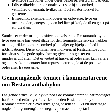
uventede situationer under deres besøg på Restaurantbabylon.
I disse tilfælde har personalet vist stor hjælpsomhed,
venlighed og empati, hvilket har gjort en stor forskel for
gæsterne.
Et specifikt eksempel inkluderer en oplevelse, hvor en
medarbejder generøst gav en hel liter piskefløde til en gæst på
en juleaften.
Samlet set er der mange positive oplevelser hos Restaurantbabylon,
hvor gæsterne har været glade for den fremragende service, lækker
mad og drikke, opmærksomhed på detaljer og hjælpsomhed i
nødsituationer. Disse kommentarer indikerer, at Restaurantbabylon
formår at skabe gode oplevelser og give deres gæster en
mindeværdig aften. Det er vigtigt at huske, at oplevelser kan variere,
og at disse kommentarer kun repræsenterer nogle af de positive
oplevelser fra gæsterne.
Gennemgående temaer i kommentarerne
om Restaurantbabylon
I følgende artikel vil vi dykke ned i de kommentarer, vi har modtaget
fra folk med erfaringer fra virksomheden Restaurantbabylon.
Kommentarerne er blevet udvalgt og adskilt af |||. Vi vil undersøge
nogle af de gennemgående negative temaer, der opstår i