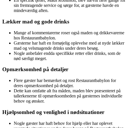
En specifik tjener, Mads Robinson, blev nævnt flere gange for
sin fremragende service og sørge for, at gæsterne havde en
mindeværdig aften.
Lækker mad og gode drinks
Mange af kommentarerne roser også maden og drikkevarerne
hos Restaurantbabylon.
Gæsterne har haft en fornøjelig oplevelse med at nyde lækker
mad og velsmagende drinks under deres besøg.
Nogle anbefaler endda specifikke retter eller drinks, som de
nød særligt meget.
Opmærksomhed på detaljer
Flere gæster har bemærket og rost Restaurantbabylon for
deres opmærksomhed på detaljer.
Dette kan omfatte alt fra måden, maden blev præsenteret på
tallerkenerne til opmærksomheden på gæsternes individuelle
behov og ønsker.
Hjælpsomhed og venlighed i nødsituationer
Nogle gæster har haft behov for hjælp eller har oplevet