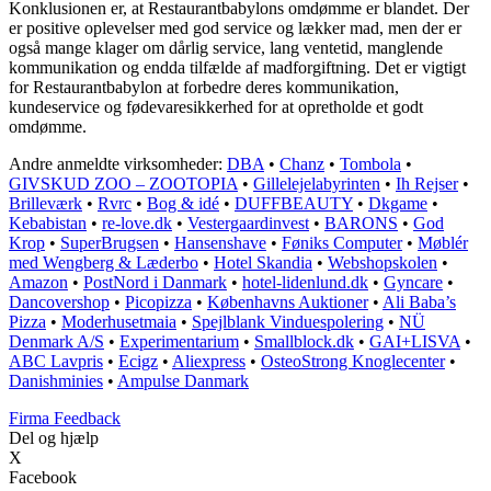
Konklusionen er, at Restaurantbabylons omdømme er blandet. Der
er positive oplevelser med god service og lækker mad, men der er
også mange klager om dårlig service, lang ventetid, manglende
kommunikation og endda tilfælde af madforgiftning. Det er vigtigt
for Restaurantbabylon at forbedre deres kommunikation,
kundeservice og fødevaresikkerhed for at opretholde et godt
omdømme.
Andre anmeldte virksomheder:
DBA
•
Chanz
•
Tombola
•
GIVSKUD ZOO – ZOOTOPIA
•
Gillelejelabyrinten
•
Ih Rejser
•
Brilleværk
•
Rvrc
•
Bog & idé
•
DUFFBEAUTY
•
Dkgame
•
Kebabistan
•
re-love.dk
•
Vestergaardinvest
•
BARONS
•
God
Krop
•
SuperBrugsen
•
Hansenshave
•
Føniks Computer
•
Møblér
med Wengberg & Læderbo
•
Hotel Skandia
•
Webshopskolen
•
Amazon
•
PostNord i Danmark
•
hotel-lidenlund.dk
•
Gyncare
•
Dancovershop
•
Picopizza
•
Københavns Auktioner
•
Ali Baba’s
Pizza
•
Moderhusetmaia
•
Spejlblank Vinduespolering
•
NÜ
Denmark A/S
•
Experimentarium
•
Smallblock.dk
•
GAI+LISVA
•
ABC Lavpris
•
Ecigz
•
Aliexpress
•
OsteoStrong Knoglecenter
•
Danishminies
•
Ampulse Danmark
Firma Feedback
Del og hjælp
X
Facebook