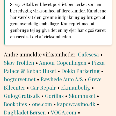
SassyLAB.dk er blevet positivt bemærket som en
bæredygtig virksomhed af flere kunder. Kunderne
har værdsat den grønne indpakning og brugen af
genanvendelig emballage. Konceptet med at
genbruge tøj og give det en ny ejer har også været
en værdsat del af virksomheden.
Andre anmeldte virksomheder:
Cafesesa
•
Skov Trolden
•
Amour Copenhagen
•
Pizza
Palace & Kebab Huset
•
Dokk1 Parkering
•
bogtorvet.net
•
Rævhede Auto A/S
•
Greve
Bilcenter
•
Car Repair
•
Ekmanbolig
•
GulogGratis.dk
•
Gorillas
•
Skumhuset
•
Bookbites
•
one.com
•
kapowcasino.dk
•
Dagbladet Børsen
•
VOGA.com
•