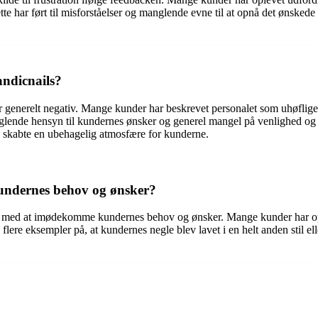
te har ført til misforståelser og manglende evne til at opnå det ønskede r
andicnails?
generelt negativ. Mange kunder har beskrevet personalet som uhøflige,
anglende hensyn til kundernes ønsker og generel mangel på venlighed og
g skabte en ubehagelig atmosfære for kunderne.
undernes behov og ønsker?
r med at imødekomme kundernes behov og ønsker. Mange kunder har opleve
å flere eksempler på, at kundernes negle blev lavet i en helt anden stil el