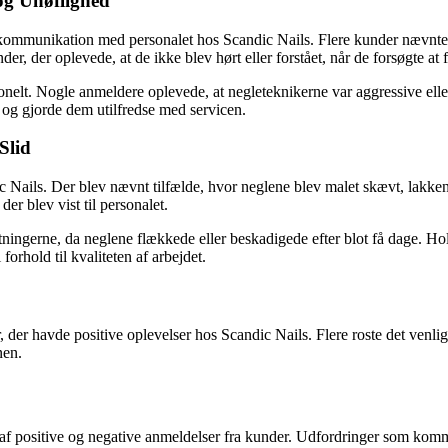
og Uhøflighed
nikation med personalet hos Scandic Nails. Flere kunder nævnte, at n
der, der oplevede, at de ikke blev hørt eller forstået, når de forsøgte at 
onelt. Nogle anmeldere oplevede, at negleteknikerne var aggressive elle
og gjorde dem utilfredse med servicen.
Slid
ils. Der blev nævnt tilfælde, hvor neglene blev malet skævt, lakken flo
er blev vist til personalet.
tningerne, da neglene flækkede eller beskadigede efter blot få dage. Ho
forhold til kvaliteten af arbejdet.
er havde positive oplevelser hos Scandic Nails. Flere roste det venlige
nen.
af positive og negative anmeldelser fra kunder. Udfordringer som komm