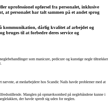
er uprofessionel opførsel fra personalet, inklusive
, at personalet har talt sammen på et andet sprog
å kommunikation, dårlig kvalitet af arbejdet og
g bruges til at forbedre deres service og
m neglebehandlinger som manicure, pedicure og kunstige negle tiltrækker
.
llet nævnte, at medarbejdere hos Scandic Nails havde problemer med at
e tilfredsstillende. Manglen på opmærksomhed på neglebåndene kunne i
neglelakken, der havde spredt sig uden for neglen.