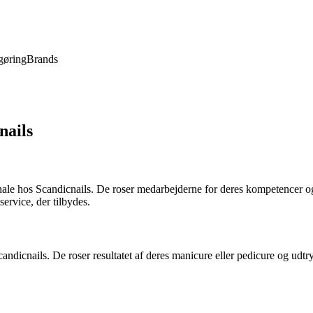
gøring
Brands
nails
ale hos Scandicnails. De roser medarbejderne for deres kompetencer og
ervice, der tilbydes.
candicnails. De roser resultatet af deres manicure eller pedicure og ud