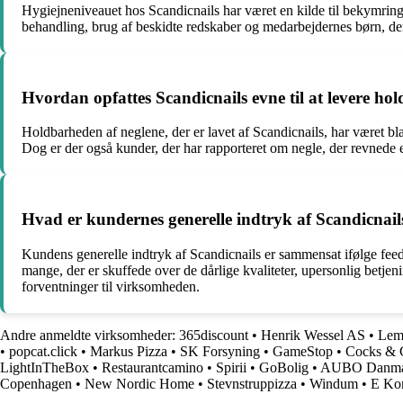
Hygiejneniveauet hos Scandicnails har været en kilde til bekymring
behandling, brug af beskidte redskaber og medarbejdernes børn, der 
Hvordan opfattes Scandicnails evne til at levere ho
Holdbarheden af neglene, der er lavet af Scandicnails, har været bl
Dog er der også kunder, der har rapporteret om negle, der revnede el
Hvad er kundernes generelle indtryk af Scandicnail
Kundens generelle indtryk af Scandicnails er sammensat ifølge feedb
mange, der er skuffede over de dårlige kvaliteter, upersonlig betje
forventninger til virksomheden.
Andre anmeldte virksomheder:
365discount
•
Henrik Wessel AS
•
Lem
•
popcat.click
•
Markus Pizza
•
SK Forsyning
•
GameStop
•
Cocks &
LightInTheBox
•
Restaurantcamino
•
Spirii
•
GoBolig
•
AUBO Danma
Copenhagen
•
New Nordic Home
•
Stevnstruppizza
•
Windum
•
E Ko