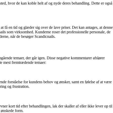
ed, hvor de kan koble helt af og nyde deres behandling. Dette er også
 få en tid og glæder sig over de lave priser. Det kan antages, at denne
nails som virksomhed. Kunderne roser det professionelle personale, de
derne, når de besøger Scandicnails.
gående temaer, der går igen. Disse negative kommentarer afslører
 de mest fremtrædende temaer:
nde forståelse for kundens behov og ønsker, samt en følelse af at være
ing og frustration.
r kort tid efter behandlingen, lak der skaller af eller ikke lever op til
n ønskede form.