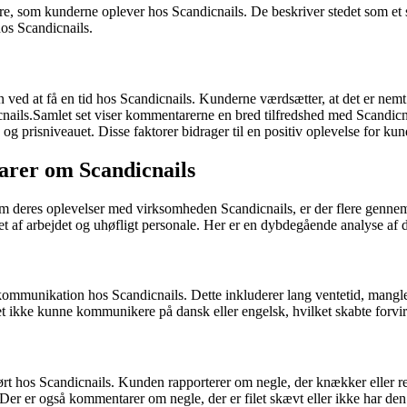
 som kunderne oplever hos Scandicnails. De beskriver stedet som et st
hos Scandicnails.
 at få en tid hos Scandicnails. Kunderne værdsætter, at det er nemt at
dicnails.Samlet set viser kommentarerne en bred tilfredshed med Scandic
prisniveauet. Disse faktorer bidrager til en positiv oplevelse for kun
rer om Scandicnails
m deres oplevelser med virksomheden Scandicnails, er der flere gennem
t af arbejdet og uhøfligt personale. Her er en dybdegående analyse af
kommunikation hos Scandicnails. Dette inkluderer lang ventetid, mangle
 ikke kunne kommunikere på dansk eller engelsk, hvilket skabte forvirr
t hos Scandicnails. Kunden rapporterer om negle, der knækker eller revne
 Der er også kommentarer om negle, der er filet skævt eller ikke har de