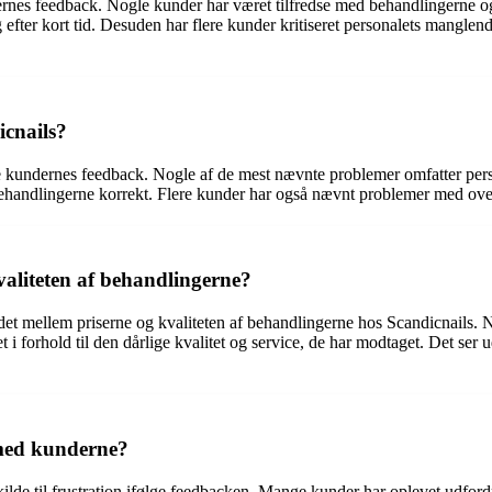
dernes feedback. Nogle kunder har været tilfredse med behandlingerne 
fter kort tid. Desuden har flere kunder kritiseret personalets manglen
icnails?
ølge kundernes feedback. Nogle af de mest nævnte problemer omfatter per
andlingerne korrekt. Flere kunder har også nævnt problemer med overb
kvaliteten af behandlingerne?
et mellem priserne og kvaliteten af behandlingerne hos Scandicnails. Nog
t i forhold til den dårlige kvalitet og service, de har modtaget. Det ser 
 med kunderne?
e til frustration ifølge feedbacken. Mange kunder har oplevet udford