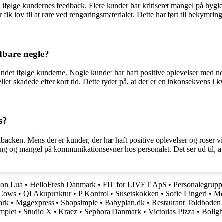
 ifølge kundernes feedback. Flere kunder har kritiseret mangel på hygi
fik lov til at røre ved rengøringsmaterialer. Dette har ført til bekymr
ldbare negle?
andet ifølge kunderne. Nogle kunder har haft positive oplevelser med ne
ler skadede efter kort tid. Dette tyder på, at der er en inkonsekvens i
s?
acken. Mens der er kunder, der har haft positive oplevelser og roser vi
ning og mangel på kommunikationsevner hos personalet. Det ser ud til, a
on Lua
•
HelloFresh Danmark
•
FIT for LIVET ApS
•
Personalegrup
 Cows
•
QI Akupunktur
•
P Kontrol
•
Susetskokken
•
Sofie Lingeri
•
Mo
rk
•
Mggexpress
•
Shopsimple
•
Babyplan.dk
•
Restaurant Toldboden
mplet
•
Studio X
•
Kraez
•
Sephora Danmark
•
Victorias Pizza
•
Bolig