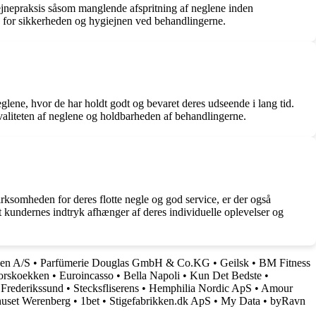
ejnepraksis såsom manglende afspritning af neglene inden
ing for sikkerheden og hygiejnen ved behandlingerne.
glene, hvor de har holdt godt og bevaret deres udseende i lang tid.
 kvaliteten af neglene og holdbarheden af behandlingerne.
rksomheden for deres flotte negle og god service, er der også
t kundernes indtryk afhænger af deres individuelle oplevelser og
pen A/S
•
Parfümerie Douglas GmbH & Co.KG
•
Geilsk
•
BM Fitness
rskoekken
•
Euroincasso
•
Bella Napoli
•
Kun Det Bedste
•
 Frederikssund
•
Stecksfliserens
•
Hemphilia Nordic ApS
•
Amour
huset Werenberg
•
1bet
•
Stigefabrikken.dk ApS
•
My Data
•
byRavn