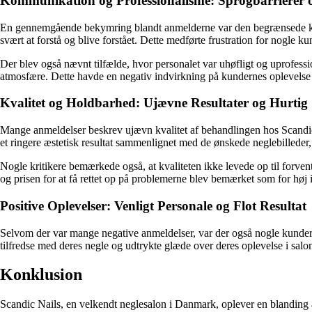
Kommunikation og Professionalisme: Sprogbarrierer 
En gennemgående bekymring blandt anmelderne var den begrænsede kommu
svært at forstå og blive forstået. Dette medførte frustration for nogle kun
Der blev også nævnt tilfælde, hvor personalet var uhøfligt og uprofessi
atmosfære. Dette havde en negativ indvirkning på kundernes oplevelse 
Kvalitet og Holdbarhed: Ujævne Resultater og Hurtig 
Mange anmeldelser beskrev ujævn kvalitet af behandlingen hos Scandic Na
et ringere æstetisk resultat sammenlignet med de ønskede neglebilleder, d
Nogle kritikere bemærkede også, at kvaliteten ikke levede op til forven
og prisen for at få rettet op på problemerne blev bemærket som for høj i 
Positive Oplevelser: Venligt Personale og Flot Resultat
Selvom der var mange negative anmeldelser, var der også nogle kunder, d
tilfredse med deres negle og udtrykte glæde over deres oplevelse i salo
Konklusion
Scandic Nails, en velkendt neglesalon i Danmark, oplever en blanding 