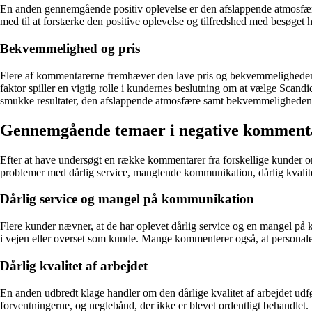
En anden gennemgående positiv oplevelse er den afslappende atmosfære,
med til at forstærke den positive oplevelse og tilfredshed med besøget 
Bekvemmelighed og pris
Flere af kommentarerne fremhæver den lave pris og bekvemmeligheden ved
faktor spiller en vigtig rolle i kundernes beslutning om at vælge Scan
smukke resultater, den afslappende atmosfære samt bekvemmeligheden og 
Gennemgående temaer i negative kommenta
Efter at have undersøgt en række kommentarer fra forskellige kunder o
problemer med dårlig service, manglende kommunikation, dårlig kvalite
Dårlig service og mangel på kommunikation
Flere kunder nævner, at de har oplevet dårlig service og en mangel på 
i vejen eller overset som kunde. Mange kommenterer også, at personalet
Dårlig kvalitet af arbejdet
En anden udbredt klage handler om den dårlige kvalitet af arbejdet udfør
forventningerne, og neglebånd, der ikke er blevet ordentligt behandlet.