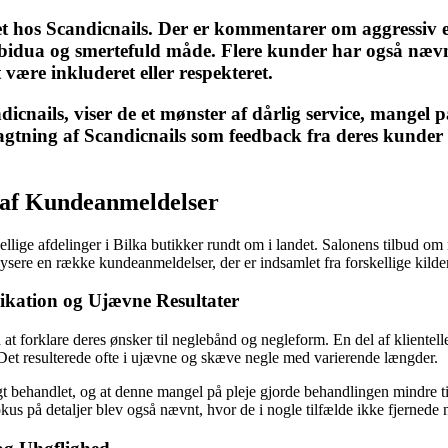
t hos Scandicnails. Der er kommentarer om aggressiv ell
idua og smertefuld måde. Flere kunder har også nævnt
være inkluderet eller respekteret.
nails, viser de et mønster af dårlig service, mangel p
agtning af Scandicnails som feedback fra deres kunder o
 af Kundeanmeldelser
ellige afdelinger i Bilka butikker rundt om i landet. Salonens tilbud o
sere en række kundeanmeldelser, der er indsamlet fra forskellige kilder
kation og Ujævne Resultater
 at forklare deres ønsker til neglebånd og negleform. En del af kliente
 Det resulterede ofte i ujævne og skæve negle med varierende længder.
ligt behandlet, og at denne mangel på pleje gjorde behandlingen mindr
kus på detaljer blev også nævnt, hvor de i nogle tilfælde ikke fjernede 