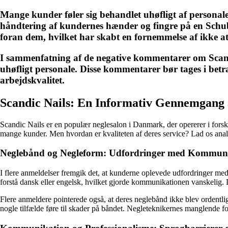
Mange kunder føler sig behandlet uhøfligt af personale
håndtering af kundernes hænder og fingre på en Schub
foran dem, hvilket har skabt en fornemmelse af ikke at 
I sammenfatning af de negative kommentarer om Scandic
uhøfligt personale. Disse kommentarer bør tages i betr
arbejdskvalitet.
Scandic Nails: En Informativ Gennemgang
Scandic Nails er en populær neglesalon i Danmark, der opererer i forsk
mange kunder. Men hvordan er kvaliteten af deres service? Lad os analy
Neglebånd og Negleform: Udfordringer med Kommuni
I flere anmeldelser fremgik det, at kunderne oplevede udfordringer med
forstå dansk eller engelsk, hvilket gjorde kommunikationen vanskelig.
Flere anmeldere pointerede også, at deres neglebånd ikke blev ordent
nogle tilfælde føre til skader på båndet. Negleteknikernes manglende fo