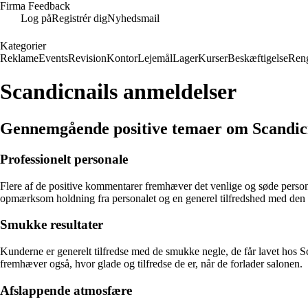
Firma Feedback
Log på
Registrér dig
Nyhedsmail
Kategorier
Reklame
Events
Revision
Kontor
Lejemål
Lager
Kurser
Beskæftigelse
Ren
Scandicnails anmeldelser
Gennemgående positive temaer om Scandic
Professionelt personale
Flere af de positive kommentarer fremhæver det venlige og søde person
opmærksom holdning fra personalet og en generel tilfredshed med den s
Smukke resultater
Kunderne er generelt tilfredse med de smukke negle, de får lavet hos S
fremhæver også, hvor glade og tilfredse de er, når de forlader salonen.
Afslappende atmosfære