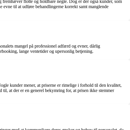
og fremhæver flotte og holdbare negle. Dog er der også kunder, som
de evne til at udføre behandlingerne korrekt samt manglende
sonalets mangel på professionel adfærd og evner, dårlig
ooking, lange ventetider og upersonlig betjening.
le kunder mener, at priserne er rimelige i forhold til den kvalitet,
ud til, at der er en generel bekymring for, at prisen ikke stemmer
ringer med at kommunikere deres ønsker og behov til personalet, da