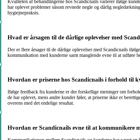
Kvaliteten af behandlingerne hos Scandicnails varierer ifølge kun
har oplevet problemer såsom revnede negle og dårlig negledækning e
hygiejnepraksis.
Hvad er årsagen til de dårlige oplevelser med Scand
Der er flere årsager til de dårlige oplevelser med Scandicnails if
kommunikation med kunderne samt manglende evne til at udføre beh
Hvordan er priserne hos Scandicnails i forhold til 
Ifølge feedback fra kunderne er der forskellige meninger om forhold
de har oplevet, mens andre kunder føler, at priserne ikke er berettige
overens med det endelige resultat.
Hvordan er Scandicnails evne til at kommunikere
Kommunikationen mellem Scandicnails og kunderne har været en kild