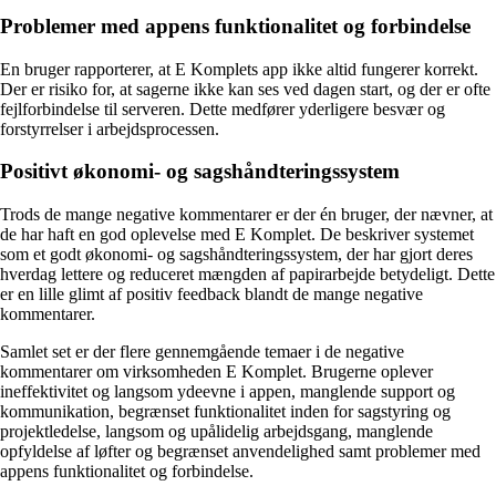
Problemer med appens funktionalitet og forbindelse
En bruger rapporterer, at E Komplets app ikke altid fungerer korrekt.
Der er risiko for, at sagerne ikke kan ses ved dagen start, og der er ofte
fejlforbindelse til serveren. Dette medfører yderligere besvær og
forstyrrelser i arbejdsprocessen.
Positivt økonomi- og sagshåndteringssystem
Trods de mange negative kommentarer er der én bruger, der nævner, at
de har haft en god oplevelse med E Komplet. De beskriver systemet
som et godt økonomi- og sagshåndteringssystem, der har gjort deres
hverdag lettere og reduceret mængden af papirarbejde betydeligt. Dette
er en lille glimt af positiv feedback blandt de mange negative
kommentarer.
Samlet set er der flere gennemgående temaer i de negative
kommentarer om virksomheden E Komplet. Brugerne oplever
ineffektivitet og langsom ydeevne i appen, manglende support og
kommunikation, begrænset funktionalitet inden for sagstyring og
projektledelse, langsom og upålidelig arbejdsgang, manglende
opfyldelse af løfter og begrænset anvendelighed samt problemer med
appens funktionalitet og forbindelse.