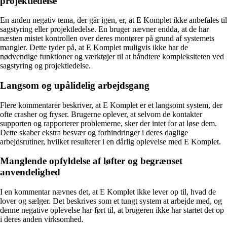
projektledelse
En anden negativ tema, der går igen, er, at E Komplet ikke anbefales til
sagstyring eller projektledelse. En bruger nævner endda, at de har
næsten mistet kontrollen over deres montører på grund af systemets
mangler. Dette tyder på, at E Komplet muligvis ikke har de
nødvendige funktioner og værktøjer til at håndtere kompleksiteten ved
sagstyring og projektledelse.
Langsom og upålidelig arbejdsgang
Flere kommentarer beskriver, at E Komplet er et langsomt system, der
ofte crasher og fryser. Brugerne oplever, at selvom de kontakter
supporten og rapporterer problemerne, sker der intet for at løse dem.
Dette skaber ekstra besvær og forhindringer i deres daglige
arbejdsrutiner, hvilket resulterer i en dårlig oplevelse med E Komplet.
Manglende opfyldelse af løfter og begrænset
anvendelighed
I en kommentar nævnes det, at E Komplet ikke lever op til, hvad de
lover og sælger. Det beskrives som et tungt system at arbejde med, og
denne negative oplevelse har ført til, at brugeren ikke har startet det op
i deres anden virksomhed.