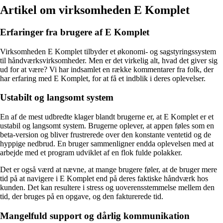
Artikel om virksomheden E Komplet
Erfaringer fra brugere af E Komplet
Virksomheden E Komplet tilbyder et økonomi- og sagstyringssystem
til håndværksvirksomheder. Men er det virkelig alt, hvad det giver sig
ud for at være? Vi har indsamlet en række kommentarer fra folk, der
har erfaring med E Komplet, for at få et indblik i deres oplevelser.
Ustabilt og langsomt system
En af de mest udbredte klager blandt brugerne er, at E Komplet er et
ustabil og langsomt system. Brugerne oplever, at appen føles som en
beta-version og bliver frustrerede over den konstante ventetid og de
hyppige nedbrud. En bruger sammenligner endda oplevelsen med at
arbejde med et program udviklet af en flok fulde polakker.
Det er også værd at nævne, at mange brugere føler, at de bruger mere
tid på at navigere i E Komplet end på deres faktiske håndværk hos
kunden. Det kan resultere i stress og uoverensstemmelse mellem den
tid, der bruges på en opgave, og den fakturerede tid.
Mangelfuld support og dårlig kommunikation