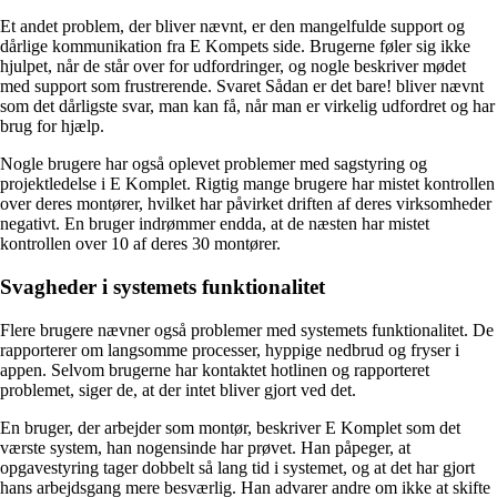
Et andet problem, der bliver nævnt, er den mangelfulde support og
dårlige kommunikation fra E Kompets side. Brugerne føler sig ikke
hjulpet, når de står over for udfordringer, og nogle beskriver mødet
med support som frustrerende. Svaret Sådan er det bare! bliver nævnt
som det dårligste svar, man kan få, når man er virkelig udfordret og har
brug for hjælp.
Nogle brugere har også oplevet problemer med sagstyring og
projektledelse i E Komplet. Rigtig mange brugere har mistet kontrollen
over deres montører, hvilket har påvirket driften af deres virksomheder
negativt. En bruger indrømmer endda, at de næsten har mistet
kontrollen over 10 af deres 30 montører.
Svagheder i systemets funktionalitet
Flere brugere nævner også problemer med systemets funktionalitet. De
rapporterer om langsomme processer, hyppige nedbrud og fryser i
appen. Selvom brugerne har kontaktet hotlinen og rapporteret
problemet, siger de, at der intet bliver gjort ved det.
En bruger, der arbejder som montør, beskriver E Komplet som det
værste system, han nogensinde har prøvet. Han påpeger, at
opgavestyring tager dobbelt så lang tid i systemet, og at det har gjort
hans arbejdsgang mere besværlig. Han advarer andre om ikke at skifte