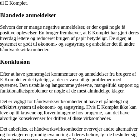
til E Komplet.
Blandede anmeldelser
Selvom der er mange negative anmeldelser, er der også nogle få
positive oplevelser. En bruger fremhæver, at E Komplet har gjort deres
hverdag lettere og reduceret brugen af papir betydeligt. De siger, at
systemet er godt til økonomi- og sagstyring og anbefaler det til andre
håndværksvirksomheder.
Konklusion
Efter at have gennemgået kommentarer og anmeldelser fra brugere af
E Komplet er det tydeligt, at der er væsentlige problemer med
systemet. Den ustabile og langsomme ydeevne, mangelfuld support og
funktionalitetsproblemer er nogle af de mest almindelige klager.
Det er vigtigt for håndværksvirksomheder at have et pålideligt og
effektivt system til økonomi- og sagstyring. Hvis E Komplet ikke kan
leve op til kravene og forventningerne hos brugerne, kan det have
alvorlige konsekvenser for driften af disse virksomheder.
Det anbefales, at håndværksvirksomheder overvejer andre alternativer
og foretager en grundig evaluering af deres behov, før de beslutter sig