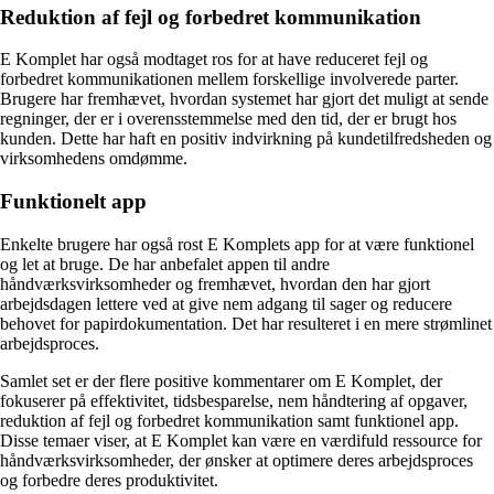
Reduktion af fejl og forbedret kommunikation
E Komplet har også modtaget ros for at have reduceret fejl og
forbedret kommunikationen mellem forskellige involverede parter.
Brugere har fremhævet, hvordan systemet har gjort det muligt at sende
regninger, der er i overensstemmelse med den tid, der er brugt hos
kunden. Dette har haft en positiv indvirkning på kundetilfredsheden og
virksomhedens omdømme.
Funktionelt app
Enkelte brugere har også rost E Komplets app for at være funktionel
og let at bruge. De har anbefalet appen til andre
håndværksvirksomheder og fremhævet, hvordan den har gjort
arbejdsdagen lettere ved at give nem adgang til sager og reducere
behovet for papirdokumentation. Det har resulteret i en mere strømlinet
arbejdsproces.
Samlet set er der flere positive kommentarer om E Komplet, der
fokuserer på effektivitet, tidsbesparelse, nem håndtering af opgaver,
reduktion af fejl og forbedret kommunikation samt funktionel app.
Disse temaer viser, at E Komplet kan være en værdifuld ressource for
håndværksvirksomheder, der ønsker at optimere deres arbejdsproces
og forbedre deres produktivitet.