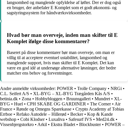
langsomhed og manglende opfyldelse af løfter. Der er dog også
en bruger, der anbefaler E Komplet som et godt økonomi- og
sagstyringssystem for håndværksvirksomheder.
Hvad bør man overveje, inden man skifter til E
Komplet ifølge disse kommentarer?
Baseret på disse kommentarer bør man overveje, om man er
villig til at acceptere eventuel ustabilitet, langsomhed og
manglende support, hvis man skifter til E Komplet. Det kan
være en god idé at undersøge alternative løsninger, der bedre
matcher ens behov og forventninger.
Andre anmeldte virksomheder:
POWER
•
Trolle Company
•
NRGi
•
C.L. Seifert A/S
•
XL-BYG – XL-BYG Trægården Kås A/S
•
betinia.dk
•
Zona
•
Hobbybloggen
•
Bruunsgalleri
•
Mundret
•
XL-
BYG
•
Huel
•
CPH SKABE OG GARDINER
•
The Corner
•
Air
France
•
Rønde og Omegns Sparekasse
•
Crypto Academy af Tobias
Errboe
•
Refako Autodele – Hillerød
•
Becker
•
Kop & Kande
webshop
•
Cobi Klodser
•
Luxaliva
•
Safesurf IVS
•
Med24.dk
•
Vissenbjergstorkro
•
Arkil
•
Ekstra Bladet
•
Blockbuster
•
POWER –