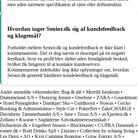
men uden nærmere specifikation af ejere eller driftsstruktur.
Hvordan tager Senior.dk sig af kundefeedback
og klagemål?
Forholdet mellem Senior.dk og kundefeedback er ikke klart i
kommentarerne. Der er dog nævnt et eksempel på en negativ
feedback, hvor en profil blev slettet uden forudgående besked,
hvilket fik brugeren til at kontakte kundeservice.
Kommentarerne indeholder dog ikke oplysninger om, hvordan
Senior.dk generelt håndterer kundefeedback og klagemål.
Andre anmeldte virksomheder:
Bog & idé
•
Merrild Isenkram
•
Drømmeland A/S
•
Thornvig Jensen
•
Onefone
•
ZARA
•
Gear4music
•
Hotel Pejsegården
•
Damkjær Sko
•
Guldkroen
•
Nowas
•
Gecko
Booking & Administration
•
Style Cut
•
PokerNet
•
TakeCHARGE
•
Davidsens Tømmerhandel A/S
•
June
•
Texas A/S
•
avXperten.dk
•
Zellano
•
Kwasie
•
Sagførerne Advokatinteressentskab
•
Dollarstore.dk
•
Engelbert Strauss
•
Blockbuster
•
CUPRA Danmark
•
esmee.dk
•
Bold Drinks ApS
•
Zinzino
•
Collection by schiang living
•
Les Deux
•
AO
•
Kyst Camping Bogense
•
Grow Energy A/S
•