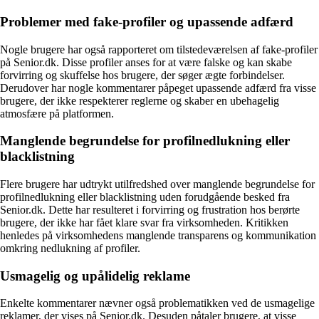
Problemer med fake-profiler og upassende adfærd
Nogle brugere har også rapporteret om tilstedeværelsen af fake-profiler
på Senior.dk. Disse profiler anses for at være falske og kan skabe
forvirring og skuffelse hos brugere, der søger ægte forbindelser.
Derudover har nogle kommentarer påpeget upassende adfærd fra visse
brugere, der ikke respekterer reglerne og skaber en ubehagelig
atmosfære på platformen.
Manglende begrundelse for profilnedlukning eller
blacklistning
Flere brugere har udtrykt utilfredshed over manglende begrundelse for
profilnedlukning eller blacklistning uden forudgående besked fra
Senior.dk. Dette har resulteret i forvirring og frustration hos berørte
brugere, der ikke har fået klare svar fra virksomheden. Kritikken
henledes på virksomhedens manglende transparens og kommunikation
omkring nedlukning af profiler.
Usmagelig og upålidelig reklame
Enkelte kommentarer nævner også problematikken ved de usmagelige
reklamer, der vises på Senior.dk. Desuden påtaler brugere, at visse