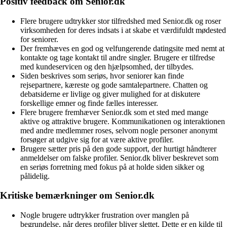
Positiv feedback om Senior.dk
Flere brugere udtrykker stor tilfredshed med Senior.dk og roser
virksomheden for deres indsats i at skabe et værdifuldt mødested
for seniorer.
Der fremhæves en god og velfungerende datingsite med nemt at
kontakte og tage kontakt til andre singler. Brugere er tilfredse
med kundeservicen og den hjælpsomhed, der tilbydes.
Siden beskrives som seriøs, hvor seniorer kan finde
rejsepartnere, kæreste og gode samtalepartnere. Chatten og
debatsiderne er livlige og giver mulighed for at diskutere
forskellige emner og finde fælles interesser.
Flere brugere fremhæver Senior.dk som et sted med mange
aktive og attraktive brugere. Kommunikationen og interaktionen
med andre medlemmer roses, selvom nogle personer anonymt
forsøger at udgive sig for at være aktive profiler.
Brugere sætter pris på den gode support, der hurtigt håndterer
anmeldelser om falske profiler. Senior.dk bliver beskrevet som
en seriøs forretning med fokus på at holde siden sikker og
pålidelig.
Kritiske bemærkninger om Senior.dk
Nogle brugere udtrykker frustration over manglen på
begrundelse, når deres profiler bliver slettet. Dette er en kilde til