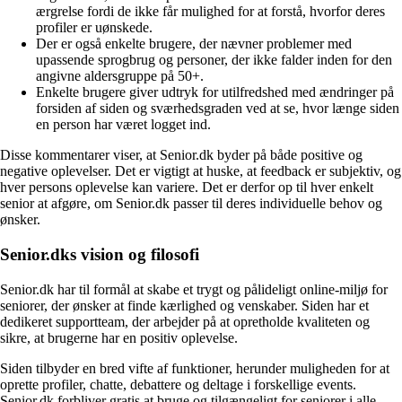
ærgrelse fordi de ikke får mulighed for at forstå, hvorfor deres
profiler er uønskede.
Der er også enkelte brugere, der nævner problemer med
upassende sprogbrug og personer, der ikke falder inden for den
angivne aldersgruppe på 50+.
Enkelte brugere giver udtryk for utilfredshed med ændringer på
forsiden af siden og sværhedsgraden ved at se, hvor længe siden
en person har været logget ind.
Disse kommentarer viser, at Senior.dk byder på både positive og
negative oplevelser. Det er vigtigt at huske, at feedback er subjektiv, og
hver persons oplevelse kan variere. Det er derfor op til hver enkelt
senior at afgøre, om Senior.dk passer til deres individuelle behov og
ønsker.
Senior.dks vision og filosofi
Senior.dk har til formål at skabe et trygt og pålideligt online-miljø for
seniorer, der ønsker at finde kærlighed og venskaber. Siden har et
dedikeret supportteam, der arbejder på at opretholde kvaliteten og
sikre, at brugerne har en positiv oplevelse.
Siden tilbyder en bred vifte af funktioner, herunder muligheden for at
oprette profiler, chatte, debattere og deltage i forskellige events.
Senior.dk forbliver gratis at bruge og tilgængeligt for seniorer i alle