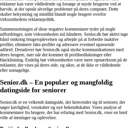
reklamer kan være vildledende og forsøge at snyde brugerne ved at
hævde, at der opstår alvorlige problemer på deres computer. Dette
skaber bekymring og mistillid blandt nogle brugere overfor
virksomhedens reklamepolitik.
Sammensetningen af disse negative kommentarer tyder på nogle
udfordringer, som virksomheden må håndtere. Senior.dk bør aktivt tage
hånd omkring brugeroplevelsen og arbejde på at forbedre inaktive
profiler, eliminere fake-profiler og adressere eventuel upassende
adfærd. Derudover bør Senior.dk også styrke kommunikationen med
deres brugere, især når det kommer til profilnedlukninger eller
blacklistning. Endelig bør virksomheden være mere opmærksom på de
reklamer, der vises på deres side, og sikre, at de ikke er vildledende
eller usmagelige.
Senior.dk – En populær og mangfoldig
datingside for seniorer
Senior.dk er en velkendt datingside, der henvender sig til seniorer, der
søger kærlighed, venskaber og nye bekendtskaber. Vores analyse af
kommentarer fra brugere, der har erfaring med Senior.dk, viser en bred
vifte af meninger og oplevelser.