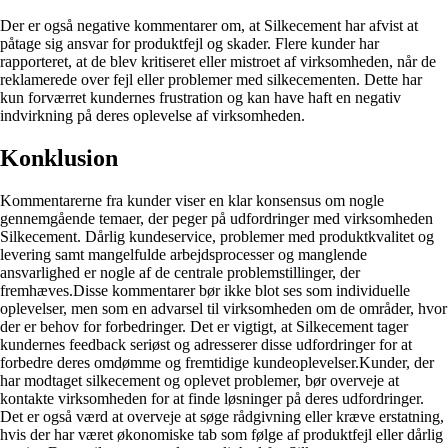
Der er også negative kommentarer om, at Silkecement har afvist at
påtage sig ansvar for produktfejl og skader. Flere kunder har
rapporteret, at de blev kritiseret eller mistroet af virksomheden, når de
reklamerede over fejl eller problemer med silkecementen. Dette har
kun forværret kundernes frustration og kan have haft en negativ
indvirkning på deres oplevelse af virksomheden.
Konklusion
Kommentarerne fra kunder viser en klar konsensus om nogle
gennemgående temaer, der peger på udfordringer med virksomheden
Silkecement. Dårlig kundeservice, problemer med produktkvalitet og
levering samt mangelfulde arbejdsprocesser og manglende
ansvarlighed er nogle af de centrale problemstillinger, der
fremhæves.Disse kommentarer bør ikke blot ses som individuelle
oplevelser, men som en advarsel til virksomheden om de områder, hvor
der er behov for forbedringer. Det er vigtigt, at Silkecement tager
kundernes feedback seriøst og adresserer disse udfordringer for at
forbedre deres omdømme og fremtidige kundeoplevelser.Kunder, der
har modtaget silkecement og oplevet problemer, bør overveje at
kontakte virksomheden for at finde løsninger på deres udfordringer.
Det er også værd at overveje at søge rådgivning eller kræve erstatning,
hvis der har været økonomiske tab som følge af produktfejl eller dårlig