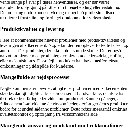
vente længe på svar på deres henvendelser, og der har været
manglende opfølgning på løfter om tilbagebetaling eller erstatning.
Denne manglende kundeservice og mangel på professionalisme
resulterer i frustration og forringet omdømme for virksomheden.
Produktkvalitet og levering
Flere af kommentarerne nævner problemer med produktkvaliteten og
leveringen af silkecement. Nogle kunder har oplevet forkerte farver, og
andre har fået produkter, der ikke holdt, som de skulle. Der er også
nævnt problemer med produkter, der blev bløde eller ødelagte af fugt
eller mekanisk pres. Disse fejl i produktet kan have medført ekstra
omkostninger og tidsspilde for kunderne.
Mangelfulde arbejdsprocesser
Nogle kommentarer nævner, at fejl eller problemer med silkecementen
skyldes dårligt udførte arbejdsprocesser af håndværkere, der ikke har
tilstrækkelig erfaring eller viden om produktet. Kunden påpeger, at
Silkecement bør uddanne de virksomheder, der bruger deres produkter,
bedre for at undgå sådanne problemer. Dette rejser spørgsmål omkring
kvalitetskontrol og opfølgning fra virksomhedens side.
Manglende ansvar og modstand mod reklamationer