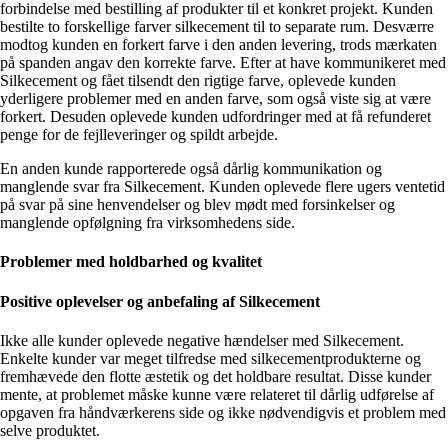
forbindelse med bestilling af produkter til et konkret projekt. Kunden
bestilte to forskellige farver silkecement til to separate rum. Desværre
modtog kunden en forkert farve i den anden levering, trods mærkaten
på spanden angav den korrekte farve. Efter at have kommunikeret med
Silkecement og fået tilsendt den rigtige farve, oplevede kunden
yderligere problemer med en anden farve, som også viste sig at være
forkert. Desuden oplevede kunden udfordringer med at få refunderet
penge for de fejlleveringer og spildt arbejde.
En anden kunde rapporterede også dårlig kommunikation og
manglende svar fra Silkecement. Kunden oplevede flere ugers ventetid
på svar på sine henvendelser og blev mødt med forsinkelser og
manglende opfølgning fra virksomhedens side.
Problemer med holdbarhed og kvalitet
Positive oplevelser og anbefaling af Silkecement
Ikke alle kunder oplevede negative hændelser med Silkecement.
Enkelte kunder var meget tilfredse med silkecementprodukterne og
fremhævede den flotte æstetik og det holdbare resultat. Disse kunder
mente, at problemet måske kunne være relateret til dårlig udførelse af
opgaven fra håndværkerens side og ikke nødvendigvis et problem med
selve produktet.