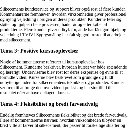
Silkecements kundeservice og support bliver også rost af flere kunder.
Kommentarerne fremhæver, hvordan virksomheden giver professionel
og nyttig vejledning i brugen af deres produkter. Kunderne føler sig
støttet og hjulpet i hele processen, både før og efter købet af
produkterne. Flere kunder giver udtryk for, at de har fået god hjælp og
vejledning i TVIVLSpørgsmål og har følt sig godt rustet til at arbejde
med silkecement.
Tema 3: Positive kursusoplevelser
Nogle af kommentarerne refererer til kursusoplevelser hos
Silkecement. Kunderne beskriver, hvordan kurset var både spændende
og lærerigt. Underviserne blev rost for deres ekspertise og evne til at
formidle viden. Kurserne blev beskrevet som grundige og fuldt
udbytterige inden for silkecementens teknikker og produkter. Kunder
ser frem til at bruge den nye viden i praksis og har stor tillid til
resultatet efter at have deltaget i kursus.
Tema 4: Fleksibilitet og bredt farveudvalg
Endelig fremhæves Silkecements fleksibilitet og det brede farveudvalg.
Flere af kommentarerne nævner, hvordan virksomheden tilbyder en
bred vifte af farver til silkecement, der passer til forskellige stilarter og