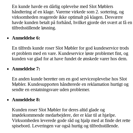
En kunde havde en dårlig oplevelse med Slot Møblers
håndtering af en klage. Varerne virkede som 2. sortering, og
virksomheden reagerede ikke optimalt på klagen. Desværre
havde kunden betalt på forhånd, hvilket gjorde det svært at få en
tilfredsstillende løsning.
Anmeldelse 6:
En tilfreds kunde roser Slot Møbler for god kundeservice trods
et problem med en vare. Kundeservice løste problemet fint, og
kunden var glad for at have fundet de ønskede varer hos dem.
Anmeldelse 7:
En anden kunde beretter om en god serviceoplevelse hos Slot
Møbler. Kundesupporten håndterede en reklamation hurtigt og
sendte en erstatningsvare uden problemer.
Anmeldelse 8:
Kunden roser Slot Møbler for deres altid glade og
imødekommende medarbejdere, der er klar til at hjælpe.
Virksomheden leverede gode råd og hjalp med at finde det rette
spisebord. Leveringen var også hurtig og tilfredsstillende.