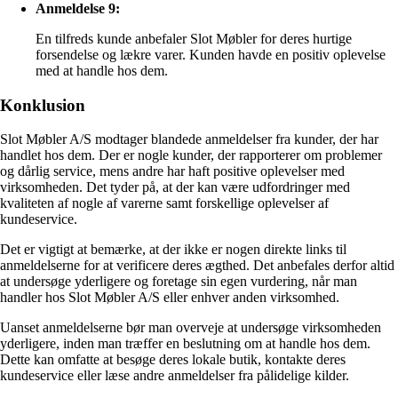
Anmeldelse 9:
En tilfreds kunde anbefaler Slot Møbler for deres hurtige
forsendelse og lækre varer. Kunden havde en positiv oplevelse
med at handle hos dem.
Konklusion
Slot Møbler A/S modtager blandede anmeldelser fra kunder, der har
handlet hos dem. Der er nogle kunder, der rapporterer om problemer
og dårlig service, mens andre har haft positive oplevelser med
virksomheden. Det tyder på, at der kan være udfordringer med
kvaliteten af nogle af varerne samt forskellige oplevelser af
kundeservice.
Det er vigtigt at bemærke, at der ikke er nogen direkte links til
anmeldelserne for at verificere deres ægthed. Det anbefales derfor altid
at undersøge yderligere og foretage sin egen vurdering, når man
handler hos Slot Møbler A/S eller enhver anden virksomhed.
Uanset anmeldelserne bør man overveje at undersøge virksomheden
yderligere, inden man træffer en beslutning om at handle hos dem.
Dette kan omfatte at besøge deres lokale butik, kontakte deres
kundeservice eller læse andre anmeldelser fra pålidelige kilder.