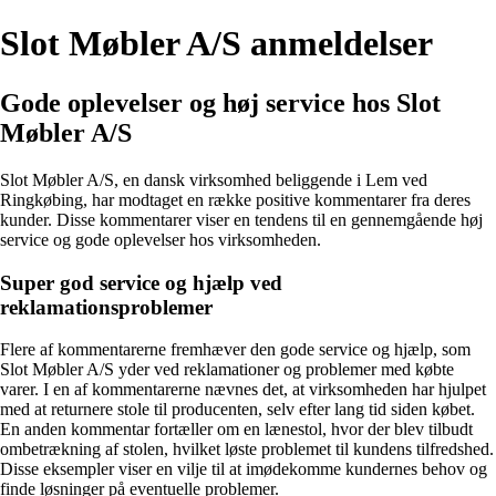
Slot Møbler A/S anmeldelser
Gode oplevelser og høj service hos Slot
Møbler A/S
Slot Møbler A/S, en dansk virksomhed beliggende i Lem ved
Ringkøbing, har modtaget en række positive kommentarer fra deres
kunder. Disse kommentarer viser en tendens til en gennemgående høj
service og gode oplevelser hos virksomheden.
Super god service og hjælp ved
reklamationsproblemer
Flere af kommentarerne fremhæver den gode service og hjælp, som
Slot Møbler A/S yder ved reklamationer og problemer med købte
varer. I en af kommentarerne nævnes det, at virksomheden har hjulpet
med at returnere stole til producenten, selv efter lang tid siden købet.
En anden kommentar fortæller om en lænestol, hvor der blev tilbudt
ombetrækning af stolen, hvilket løste problemet til kundens tilfredshed.
Disse eksempler viser en vilje til at imødekomme kundernes behov og
finde løsninger på eventuelle problemer.