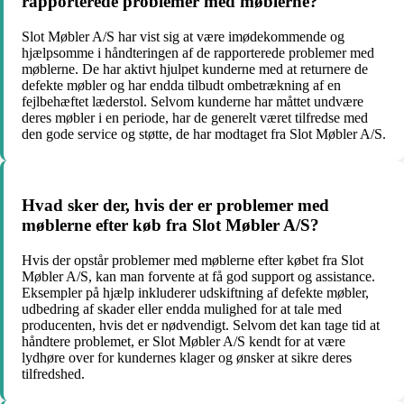
rapporterede problemer med møblerne?
Slot Møbler A/S har vist sig at være imødekommende og
hjælpsomme i håndteringen af de rapporterede problemer med
møblerne. De har aktivt hjulpet kunderne med at returnere de
defekte møbler og har endda tilbudt ombetrækning af en
fejlbehæftet læderstol. Selvom kunderne har måttet undvære
deres møbler i en periode, har de generelt været tilfredse med
den gode service og støtte, de har modtaget fra Slot Møbler A/S.
Hvad sker der, hvis der er problemer med
møblerne efter køb fra Slot Møbler A/S?
Hvis der opstår problemer med møblerne efter købet fra Slot
Møbler A/S, kan man forvente at få god support og assistance.
Eksempler på hjælp inkluderer udskiftning af defekte møbler,
udbedring af skader eller endda mulighed for at tale med
producenten, hvis det er nødvendigt. Selvom det kan tage tid at
håndtere problemet, er Slot Møbler A/S kendt for at være
lydhøre over for kundernes klager og ønsker at sikre deres
tilfredshed.