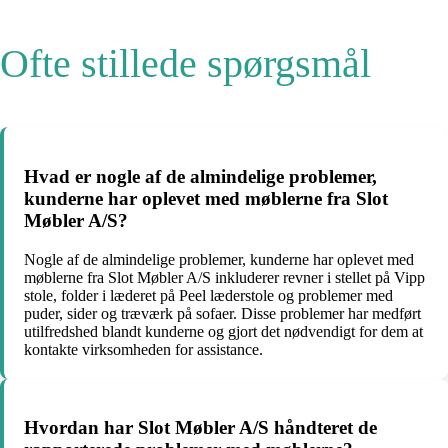
Ofte stillede spørgsmål
Hvad er nogle af de almindelige problemer,
kunderne har oplevet med møblerne fra Slot
Møbler A/S?
Nogle af de almindelige problemer, kunderne har oplevet med
møblerne fra Slot Møbler A/S inkluderer revner i stellet på Vipp
stole, folder i læderet på Peel læderstole og problemer med
puder, sider og træværk på sofaer. Disse problemer har medført
utilfredshed blandt kunderne og gjort det nødvendigt for dem at
kontakte virksomheden for assistance.
Hvordan har Slot Møbler A/S håndteret de