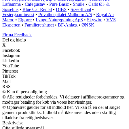
Lafiamma
•
Cafegustav
•
Pure Basic
•
Snulle
•
Carls Øl- &
Spisehus
•
Blue Car Rental
•
DIBS
•
Sizeofficial
•
Vestergaardinvest
•
Privathospitalet Mølholm A/S
•
Royal Air
Maroc
•
Elgorre
•
Lynge Naturgødning ApS
•
Skywire
•
VVS
Eksperten
•
Familieretshuset
•
BF-Anlæg
•
ØNSK
Firma Feedback
Del og hjælp
X
Facebook
Instagram
LinkedIn
YouTube
Pinterest
TikTok
Mail
RSS
© Kun til personlig brug.
© Alle rettigheder forbeholdes. Vi deltager i affiliateprogrammer og
modtager betaling for køb via vores henvisninger.
© Ophavsret gælder for alt indhold her. Vi kan få en del af salget
gennem produktlinks. Indhold må ikke anvendes uden skriftlig
tilladelse fra rettighedshaver.
Beskrivelse
Ofte stillede spørgsmål