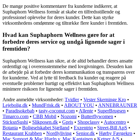
De mange positive kommentarer fra kunderne indikerer, at
Suphaphorn Wellness formår at skabe en tilfredsstillende og
professionel oplevelse for deres kunder. Dette kan styrke
virksomhedens omdømme og tiltrække flere kunder i fremtiden.
Hvad kan Suphaphorn Wellness gøre for at
forbedre deres service og undgå lignende sager i
fremtiden?
Suphaphorn Wellness kan sikre, at de altid behandler deres ansatte
ordentligt og i overensstemmelse med lovgivningen. Desuden kan
de arbejde på at forbedre deres kommunikation og transparens over
for kunderne. Ved at lytte til feedback fra kunder og reagere på
eventuelle problemer hurtigt og effektivt kan Suphaphorn Wellness
minimere risikoen for lignende sager i fremtiden.
Andre anmeldte virksomheder:
Tvidler
•
Vester Skerninge Kro
•
Lejebolig.dk
•
MundFrisk.dk
•
ABOUT YOU
•
ANNEBRAUNER
•
Paradisokebab
•
tasty-coconut.com
•
Allente
•
SuperBrugsen
•
Timarco.com
•
CBB Mobil
•
Nozomi
•
Butterflywomen
•
SticksnSushi
•
Slikposen.dk
•
Gpris
•
Shopclassy
•
Autocentro
•
Botania
•
Boligselskabet Sjælland
•
Exzentriq
•
Street-Bill ApS
•
Restaurant Krabben
•
Nordlyliving
•
Senior.dk
•
Hørby Færgekro
•
Mac Support & Mac Hjælp v. Mac Kaptajnen
•
Ketner A/S
•