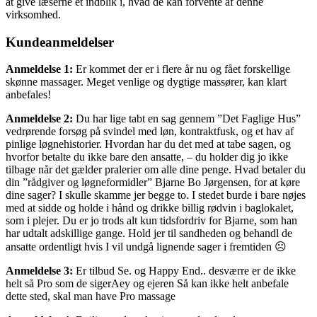
at give læserne et indblik i, hvad de kan forvente af denne
virksomhed.
Kundeanmeldelser
Anmeldelse 1:
Er kommet der er i flere år nu og fået forskellige
skønne massager. Meget venlige og dygtige massører, kan klart
anbefales!
Anmeldelse 2:
Du har lige tabt en sag gennem ”Det Faglige Hus”
vedrørende forsøg på svindel med løn, kontraktfusk, og et hav af
pinlige løgnehistorier. Hvordan har du det med at tabe sagen, og
hvorfor betalte du ikke bare den ansatte, – du holder dig jo ikke
tilbage når det gælder pralerier om alle dine penge. Hvad betaler du
din ”rådgiver og løgneformidler” Bjarne Bo Jørgensen, for at køre
dine sager? I skulle skamme jer begge to. I stedet burde i bare nøjes
med at sidde og holde i hånd og drikke billig rødvin i baglokalet,
som i plejer. Du er jo trods alt kun tidsfordriv for Bjarne, som han
har udtalt adskillige gange. Hold jer til sandheden og behandl de
ansatte ordentligt hvis I vil undgå lignende sager i fremtiden ☹
Anmeldelse 3:
Er tilbud Se. og Happy End.. desværre er de ikke
helt så Pro som de sigerAey og ejeren Så kan ikke helt anbefale
dette sted, skal man have Pro massage