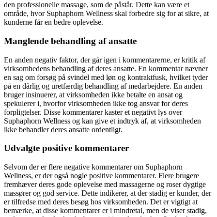
den professionelle massage, som de påstår. Dette kan være et
område, hvor Suphaphorn Wellness skal forbedre sig for at sikre, at
kunderne får en bedre oplevelse.
Manglende behandling af ansatte
En anden negativ faktor, der går igen i kommentarerne, er kritik af
virksomhedens behandling af deres ansatte. En kommentar nævner
en sag om forsøg på svindel med løn og kontraktfusk, hvilket tyder
på en dårlig og uretfærdig behandling af medarbejdere. En anden
bruger insinuerer, at virksomheden ikke betalte en ansat og
spekulerer i, hvorfor virksomheden ikke tog ansvar for deres
forpligtelser. Disse kommentarer kaster et negativt lys over
Suphaphorn Wellness og kan give et indtryk af, at virksomheden
ikke behandler deres ansatte ordentligt.
Udvalgte positive kommentarer
Selvom der er flere negative kommentarer om Suphaphorn
Wellness, er der også nogle positive kommentarer. Flere brugere
fremhæver deres gode oplevelse med massagerne og roser dygtige
massører og god service. Dette indikerer, at der stadig er kunder, der
er tilfredse med deres besøg hos virksomheden. Det er vigtigt at
bemærke, at disse kommentarer er i mindretal, men de viser stadig,