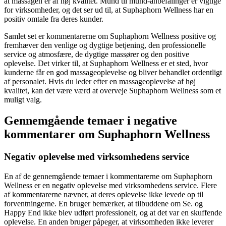
at massagen er af høj kvalitet. Mund til mund-anbefalinger er vigtige
for virksomheder, og det ser ud til, at Suphaphorn Wellness har en
positiv omtale fra deres kunder.
Samlet set er kommentarerne om Suphaphorn Wellness positive og
fremhæver den venlige og dygtige betjening, den professionelle
service og atmosfære, de dygtige massører og den positive
oplevelse. Det virker til, at Suphaphorn Wellness er et sted, hvor
kunderne får en god massageoplevelse og bliver behandlet ordentligt
af personalet. Hvis du leder efter en massageoplevelse af høj
kvalitet, kan det være værd at overveje Suphaphorn Wellness som et
muligt valg.
Gennemgående temaer i negative
kommentarer om Suphaphorn Wellness
Negativ oplevelse med virksomhedens service
En af de gennemgående temaer i kommentarerne om Suphaphorn
Wellness er en negativ oplevelse med virksomhedens service. Flere
af kommentarerne nævner, at deres oplevelse ikke levede op til
forventningerne. En bruger bemærker, at tilbuddene om Se. og
Happy End ikke blev udført professionelt, og at det var en skuffende
oplevelse. En anden bruger påpeger, at virksomheden ikke leverer