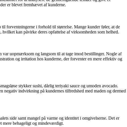
 der er blevet fremhævet af kunderne.
til forventningerne i forhold til størrelse. Mange kunder føler, at de
ne, hvilket kan påvirke deres opfattelse af virksomheden som helhed.
en var uopmærksom og langsom til at tage imod bestillinger. Nogle af
tration og irritation hos kunderne, der forventer en mere effektiv og
smagsløse stykker sushi, dårlig teriyaki sauce og umoden avocado.
ve en negativ indvirkning på kundernes tilfredshed med maden og dermed
ets side samt mangel på varme og identitet i omgivelserne. Det er
det mere behageligt og mindeværdigt.