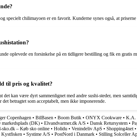
unde?
og specielt chilimayoen er en favorit. Kunderne synes også, at priserne
ushistation?
unde oplevede en forsinkelse på en tidligere bestilling og fik en grat
d til pris og kvalitet?
 er, at det kan være dyrt sammenlignet med andre sushi-steder, men samti
er det betragtet som acceptabelt, men ikke imponerende.
iger Copenhagen
•
BilBasen
•
Boom Butik
•
ONYX Cookware
•
K.A. 
e markedsplads (DK)
•
Elvandvarmer.dk A/S
•
Dansk Retursystem
•
Pa
l-sko.dk – Køb sko online
•
Holidu
•
Venindeliv ApS
•
Shopping4net
•
Kystfisken
•
Systime A/S
•
PostNord i Danmark
•
Stilling Solceller A