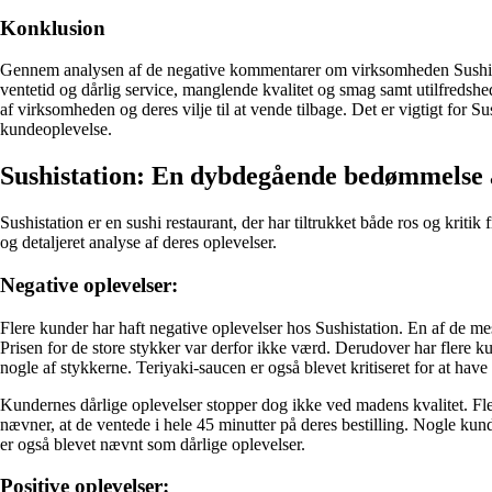
Konklusion
Gennem analysen af ​​de negative kommentarer om virksomheden Sushista
ventetid og dårlig service, manglende kvalitet og smag samt utilfredsh
af virksomheden og deres vilje til at vende tilbage. Det er vigtigt for S
kundeoplevelse.
Sushistation: En dybdegående bedømmelse 
Sushistation er en sushi restaurant, der har tiltrukket både ros og kri
og detaljeret analyse af deres oplevelser.
Negative oplevelser:
Flere kunder har haft negative oplevelser hos Sushistation. En af de mes
Prisen for de store stykker var derfor ikke værd. Derudover har flere 
nogle af stykkerne. Teriyaki-saucen er også blevet kritiseret for at hav
Kundernes dårlige oplevelser stopper dog ikke ved madens kvalitet. Fle
nævner, at de ventede i hele 45 minutter på deres bestilling. Nogle kun
er også blevet nævnt som dårlige oplevelser.
Positive oplevelser: