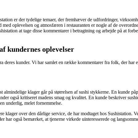
tion er der tydelige temaer, der fremhæver de udfordringer, virksomhe
ed med oplevelsen og atmosfæren i restauranten er nogle af de overordne
ushistation at tage disse kommentarer i betragtning og arbejde på at forb
af kundernes oplevelser
tik fra deres kunder. Vi har samlet en række kommentarer fra folk, der h
t almindelige klager går på størrelsen af sushi stykkerne. En kunde påpe
kunder også kritiseret madens smag og kvalitet. En kunde beskriver sus
e en underlig, melet fornemmelse.
re klager over den dårlige service, de har modtaget hos Sushistation. 
der har også bemærket, at tjenerne virkede uinteresserede og langsomme i