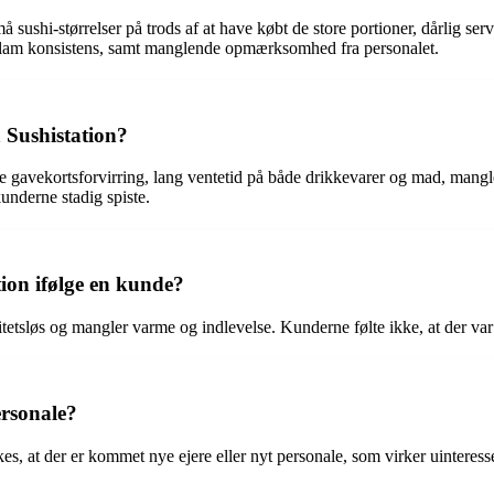
å sushi-størrelser på trods af at have købt de store portioner, dårlig 
g klam konsistens, samt manglende opmærksomhed fra personalet.
å Sushistation?
e gavekortsforvirring, lang ventetid på både drikkevarer og mad, mangle
underne stadig spiste.
ion ifølge en kunde?
tetsløs og mangler varme og indlevelse. Kunderne følte ikke, at der va
ersonale?
rkes, at der er kommet nye ejere eller nyt personale, som virker uinter