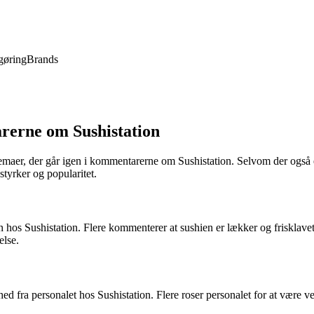
gøring
Brands
rerne om Sushistation
emaer, der går igen i kommentarerne om Sushistation. Selvom der også e
tyrker og popularitet.
s Sushistation. Flere kommenterer at sushien er lækker og frisklavet, 
else.
ra personalet hos Sushistation. Flere roser personalet for at være ve