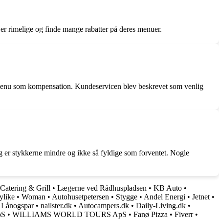
 er rimelige og finde mange rabatter på deres menuer.
is menu som kompensation. Kundeservicen blev beskrevet som venlig
dig er stykkerne mindre og ikke så fyldige som forventet. Nogle
Catering & Grill
•
Lægerne ved Rådhuspladsen
•
KB Auto
•
ylike
•
Woman
•
Autohusetpetersen
•
Stygge
•
Andel Energi
•
Jetnet
•
•
Lånogspar
•
nailster.dk
•
Autocampers.dk
•
Daily-Living.dk
•
pS
•
WILLIAMS WORLD TOURS ApS
•
Fanø Pizza
•
Fiverr
•