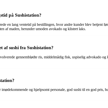
stid på Sushistation?
ede en lang ventetid på bestillingen, hvor andre kunder blev betjent fø
ten af maden, herunder umoden avokado og klistret laks.
t af sushi fra Sushistation?
 involverede gennemblødte ris, middelmådig fisk, uspiselig advokado og k
station?
r imødekommende og hjælpsomt personale, god sushi til en god pris, hurt