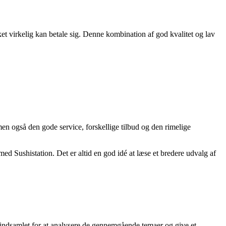
t virkelig kan betale sig. Denne kombination af god kvalitet og lav
en også den gode service, forskellige tilbud og den rimelige
ed Sushistation. Det er altid en god idé at læse et bredere udvalg af
 indsamlet for at analysere de gennemgående temaer og give et