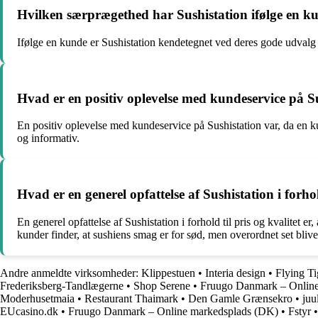
Hvilken særprægethed har Sushistation ifølge en k
Ifølge en kunde er Sushistation kendetegnet ved deres gode udvalg 
Hvad er en positiv oplevelse med kundeservice på S
En positiv oplevelse med kundeservice på Sushistation var, da en k
og informativ.
Hvad er en generel opfattelse af Sushistation i forhol
En generel opfattelse af Sushistation i forhold til pris og kvalitet
kunder finder, at sushiens smag er for sød, men overordnet set bliv
Andre anmeldte virksomheder:
Klippestuen
•
Interia design
•
Flying T
Frederiksberg-Tandlægerne
•
Shop Serene
•
Fruugo Danmark – Onlin
Moderhusetmaia
•
Restaurant Thaimark
•
Den Gamle Grænsekro
•
juu
EUcasino.dk
•
Fruugo Danmark – Online markedsplads (DK)
•
Fstyr