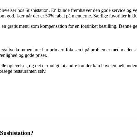
e oplevelser hos Sushistation. En kunde fremhæver den gode service og 
som god, især når der er 50% rabat på menuerne. Særlige favoritter ink
en gratis menu som kompensation for en forsinket bestilling. Denne gestus
De negative kommentarer har primært fokuseret på problemer med madens k
venlighed og gode priser.
le oplevelser, og det er muligt, at andre kunder kan have en helt anden 
esøge restauranten selv.
 Sushistation?