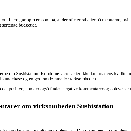
n. Flere gør opmærksom på, at der ofte er rabatter på menuerne, hvilke
at sprænge budgettet.
arerne om Sushistation. Kunderne værdsætter ikke kun madens kvalitet m
loyal kundebase og en god omdømme for virksomheden.
 det positive, kan der også findes negative kommentarer og oplevelser m
ntarer om virksomheden Sushistation
ra kunder, der har delt deres oplevelser. Disse kommentarer er blevet