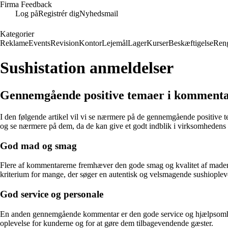
Firma Feedback
Log på
Registrér dig
Nyhedsmail
Kategorier
Reklame
Events
Revision
Kontor
Lejemål
Lager
Kurser
Beskæftigelse
Ren
Sushistation anmeldelser
Gennemgående positive temaer i kommenta
I den følgende artikel vil vi se nærmere på de gennemgående positive t
og se nærmere på dem, da de kan give et godt indblik i virksomhedens s
God mad og smag
Flere af kommentarerne fremhæver den gode smag og kvalitet af maden ho
kriterium for mange, der søger en autentisk og velsmagende sushioplev
God service og personale
En anden gennemgående kommentar er den gode service og hjælpsomhed f
oplevelse for kunderne og for at gøre dem tilbagevendende gæster.