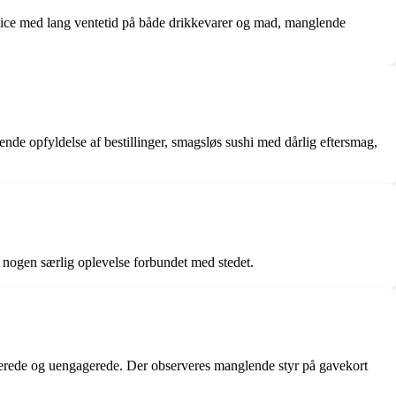
service med lang ventetid på både drikkevarer og mad, manglende
nde opfyldelse af bestillinger, smagsløs sushi med dårlig eftersmag,
r nogen særlig oplevelse forbundet med stedet.
esserede og uengagerede. Der observeres manglende styr på gavekort