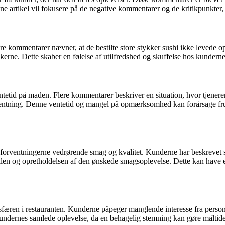
e artikel vil fokusere på de negative kommentarer og de kritikpunkter,
re kommentarer nævner, at de bestilte store stykker sushi ikke levede op 
ykkerne. Dette skaber en følelse af utilfredshed og skuffelse hos kunder
ntetid på maden. Flere kommentarer beskriver en situation, hvor tjener
afhentning. Denne ventetid og mangel på opmærksomhed kan forårsage frus
l forventningerne vedrørende smag og kvalitet. Kunderne har beskrevet 
rollen og opretholdelsen af ​​den ønskede smagsoplevelse. Dette kan ha
ren i restauranten. Kunderne påpeger manglende interesse fra personal
e i kundernes samlede oplevelse, da en behagelig stemning kan gøre målti