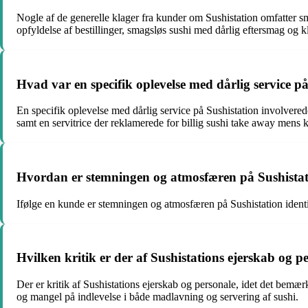
Nogle af de generelle klager fra kunder om Sushistation omfatter sm
opfyldelse af bestillinger, smagsløs sushi med dårlig eftersmag o
Hvad var en specifik oplevelse med dårlig service p
En specifik oplevelse med dårlig service på Sushistation involvered
samt en servitrice der reklamerede for billig sushi take away mens k
Hvordan er stemningen og atmosfæren på Sushistat
Ifølge en kunde er stemningen og atmosfæren på Sushistation identi
Hvilken kritik er der af Sushistations ejerskab og p
Der er kritik af Sushistations ejerskab og personale, idet det bemæ
og mangel på indlevelse i både madlavning og servering af sushi.