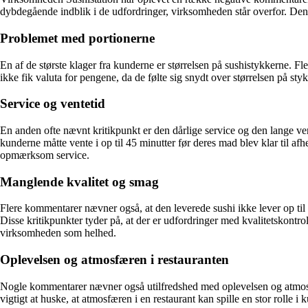
dybdegående indblik i de udfordringer, virksomheden står overfor. Denn
Problemet med portionerne
En af de største klager fra kunderne er størrelsen på sushistykkerne. Fle
ikke fik valuta for pengene, da de følte sig snydt over størrelsen på st
Service og ventetid
En anden ofte nævnt kritikpunkt er den dårlige service og den lange ve
kunderne måtte vente i op til 45 minutter før deres mad blev klar til 
opmærksom service.
Manglende kvalitet og smag
Flere kommentarer nævner også, at den leverede sushi ikke lever op ti
Disse kritikpunkter tyder på, at der er udfordringer med kvalitetskont
virksomheden som helhed.
Oplevelsen og atmosfæren i restauranten
Nogle kommentarer nævner også utilfredshed med oplevelsen og atmosfæ
vigtigt at huske, at atmosfæren i en restaurant kan spille en stor roll