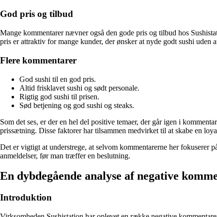
God pris og tilbud
Mange kommentarer nævner også den gode pris og tilbud hos Sushistatio
pris er attraktiv for mange kunder, der ønsker at nyde godt sushi uden 
Flere kommentarer
God sushi til en god pris.
Altid frisklavet sushi og sødt personale.
Rigtig god sushi til prisen.
Sød betjening og god sushi og steaks.
Som det ses, er der en hel del positive temaer, der går igen i komment
prissætning. Disse faktorer har tilsammen medvirket til at skabe en 
Det er vigtigt at understrege, at selvom kommentarerne her fokuserer på
anmeldelser, før man træffer en beslutning.
En dybdegående analyse af negative komme
Introduktion
Virksomheden Sushistation har oplevet en række negative kommentarer f