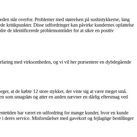
den står overfor. Problemer med størrelsen på sushistykkerne, lang
de kritikpunkter. Disse udfordringer kan påvirke kundernes opfattelse
edre de identificerede problemområder for at sikre en positiv
ar erfaring med virksomheden, og vi vil her præsentere en dybdegående
ger, at de købte 12 store stykker, der viste sig at være meget små.
hien som smagsløs og atter en anden nævner en dårlig eftersmag ved
Ventetiden har været en udfordring for mange kunder, hvor en kunde
 deres service. Misforståelser med gavekort og fejlagtige bestillinger