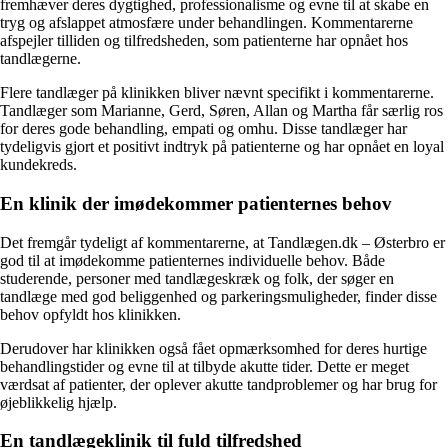
fremhæver deres dygtighed, professionalisme og evne til at skabe en
tryg og afslappet atmosfære under behandlingen. Kommentarerne
afspejler tilliden og tilfredsheden, som patienterne har opnået hos
tandlægerne.
Flere tandlæger på klinikken bliver nævnt specifikt i kommentarerne.
Tandlæger som Marianne, Gerd, Søren, Allan og Martha får særlig ros
for deres gode behandling, empati og omhu. Disse tandlæger har
tydeligvis gjort et positivt indtryk på patienterne og har opnået en loyal
kundekreds.
En klinik der imødekommer patienternes behov
Det fremgår tydeligt af kommentarerne, at Tandlægen.dk – Østerbro er
god til at imødekomme patienternes individuelle behov. Både
studerende, personer med tandlægeskræk og folk, der søger en
tandlæge med god beliggenhed og parkeringsmuligheder, finder disse
behov opfyldt hos klinikken.
Derudover har klinikken også fået opmærksomhed for deres hurtige
behandlingstider og evne til at tilbyde akutte tider. Dette er meget
værdsat af patienter, der oplever akutte tandproblemer og har brug for
øjeblikkelig hjælp.
En tandlægeklinik til fuld tilfredshed