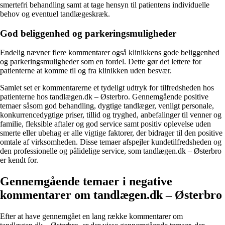
smertefri behandling samt at tage hensyn til patientens individuelle
behov og eventuel tandlægeskræk.
God beliggenhed og parkeringsmuligheder
Endelig nævner flere kommentarer også klinikkens gode beliggenhed
og parkeringsmuligheder som en fordel. Dette gør det lettere for
patienterne at komme til og fra klinikken uden besvær.
Samlet set er kommentarerne et tydeligt udtryk for tilfredsheden hos
patienterne hos tandlægen.dk – Østerbro. Gennemgående positive
temaer såsom god behandling, dygtige tandlæger, venligt personale,
konkurrencedygtige priser, tillid og tryghed, anbefalinger til venner og
familie, fleksible aftaler og god service samt positiv oplevelse uden
smerte eller ubehag er alle vigtige faktorer, der bidrager til den positive
omtale af virksomheden. Disse temaer afspejler kundetilfredsheden og
den professionelle og pålidelige service, som tandlægen.dk – Østerbro
er kendt for.
Gennemgående temaer i negative
kommentarer om tandlægen.dk – Østerbro
Efter at have gennemgået en lang række kommentarer om