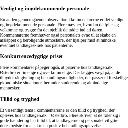
Venligt og imødekommende personale
En anden gennemgående observation i kommentarerne er det venlige
og imødekommende personale. Flere nævner, hvordan de følte sig
velkomne og trygge fra det øjeblik de trådte ind ad døren.
Kommentarerne fremhæver også personalets evne til at skabe en
afslappet og beroligende atmosfære, der hjælper med at mindske
eventuel tandlægeskræk hos patienterne.
Konkurrencedygtige priser
Flere kommentarer påpeger også, at priserne hos tandlægen.dk –
Østerbro er rimelige og overkommelige. Der lægges vægt på, at de
tilbyder rådgivning og behandlingsmuligheder, der passer til forskellige
økonomiske situationer, herunder studerende og almindelige
mennesker.
Tillid og tryghed
Et væsentligt tema i kommentarerne er den tillid og tryghed, der
opleves hos tandlægen.dk – Østerbro. Flere skriver, at de føler sig i
gode hænder og har tillid til, at tandlægerne og personalet vil gøre
deres bedste for at sikre en positiv behandlingsoplevelse.