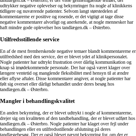
tandlægen.dk – Østerbro, er der visse gennemgående temaer, der
udtrykker negative oplevelser og bekymringer fra nogle af klinikkens
tidligere og nuværende patienter. Selvom langt størstedelen af
kommentarerne er positive og rosende, er det vigtigt at tage disse
negative kommentarer alvorligt og anerkende, at nogle mennesker har
haft mindre gode oplevelser hos tandlægen.dk – Østerbro.
Utilfredsstillende service
En af de mest fremherskende negative temaer blandt kommentarerne er
utilfredshed med den service, der er blevet ydet af klinikpersonalet.
Nogle patienter har udtrykt frustration over dårlig kommunikation og
knap så imødekommende personale. Der har også været klager over
længere ventetid og manglende fleksibilitet med hensyn til at ændre
eller aflyse aftaler. Disse kommentarer angiver, at nogle patienter har
følt sig overset eller dårligt behandlet under deres besøg hos
tandlægen.dk – Østerbro.
Mangler i behandlingskvalitet
En anden bekymring, der er blevet udtrykt i nogle af kommentarerne,
drejer sig om kvaliteten af den tandbehandling, der er blevet udført hos
tandlægen.dk – Østerbro. Nogle patienter har klaget over fejl under
behandlingen eller en utilfredsstillende afslutning på deres
tandlægebesøg. Der er også blevet nævnt bekymring for, om der er