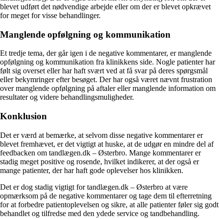
blevet udført det nødvendige arbejde eller om der er blevet opkrævet
for meget for visse behandlinger.
Manglende opfølgning og kommunikation
Et tredje tema, der går igen i de negative kommentarer, er manglende
opfølgning og kommunikation fra klinikkens side. Nogle patienter har
følt sig overset eller har haft svært ved at få svar på deres spørgsmål
eller bekymringer efter besøget. Der har også været nævnt frustration
over manglende opfølgning på aftaler eller manglende information om
resultater og videre behandlingsmuligheder.
Konklusion
Det er værd at bemærke, at selvom disse negative kommentarer er
blevet fremhævet, er det vigtigt at huske, at de udgør en mindre del af
feedbacken om tandlægen.dk – Østerbro. Mange kommentarer er
stadig meget positive og rosende, hvilket indikerer, at der også er
mange patienter, der har haft gode oplevelser hos klinikken.
Det er dog stadig vigtigt for tandlægen.dk – Østerbro at være
opmærksom på de negative kommentarer og tage dem til efterretning
for at forbedre patientoplevelsen og sikre, at alle patienter føler sig godt
behandlet og tilfredse med den ydede service og tandbehandling.