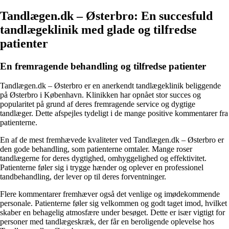
Tandlægen.dk – Østerbro: En succesfuld
tandlægeklinik med glade og tilfredse
patienter
En fremragende behandling og tilfredse patienter
Tandlægen.dk – Østerbro er en anerkendt tandlægeklinik beliggende
på Østerbro i København. Klinikken har opnået stor succes og
popularitet på grund af deres fremragende service og dygtige
tandlæger. Dette afspejles tydeligt i de mange positive kommentarer fra
patienterne.
En af de mest fremhævede kvaliteter ved Tandlægen.dk – Østerbro er
den gode behandling, som patienterne omtaler. Mange roser
tandlægerne for deres dygtighed, omhyggelighed og effektivitet.
Patienterne føler sig i trygge hænder og oplever en professionel
tandbehandling, der lever op til deres forventninger.
Flere kommentarer fremhæver også det venlige og imødekommende
personale. Patienterne føler sig velkommen og godt taget imod, hvilket
skaber en behagelig atmosfære under besøget. Dette er især vigtigt for
personer med tandlægeskræk, der får en beroligende oplevelse hos