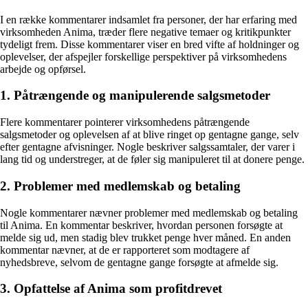
I en række kommentarer indsamlet fra personer, der har erfaring med
virksomheden Anima, træder flere negative temaer og kritikpunkter
tydeligt frem. Disse kommentarer viser en bred vifte af holdninger og
oplevelser, der afspejler forskellige perspektiver på virksomhedens
arbejde og opførsel.
1. Påtrængende og manipulerende salgsmetoder
Flere kommentarer pointerer virksomhedens påtrængende
salgsmetoder og oplevelsen af at blive ringet op gentagne gange, selv
efter gentagne afvisninger. Nogle beskriver salgssamtaler, der varer i
lang tid og understreger, at de føler sig manipuleret til at donere penge.
2. Problemer med medlemskab og betaling
Nogle kommentarer nævner problemer med medlemskab og betaling
til Anima. En kommentar beskriver, hvordan personen forsøgte at
melde sig ud, men stadig blev trukket penge hver måned. En anden
kommentar nævner, at de er rapporteret som modtagere af
nyhedsbreve, selvom de gentagne gange forsøgte at afmelde sig.
3. Opfattelse af Anima som profitdrevet