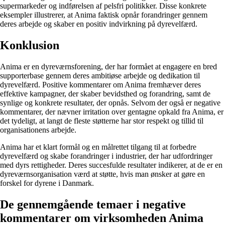
supermarkeder og indførelsen af pelsfri politikker. Disse konkrete
eksempler illustrerer, at Anima faktisk opnår forandringer gennem
deres arbejde og skaber en positiv indvirkning på dyrevelfærd.
Konklusion
Anima er en dyreværnsforening, der har formået at engagere en bred
supporterbase gennem deres ambitiøse arbejde og dedikation til
dyrevelfærd. Positive kommentarer om Anima fremhæver deres
effektive kampagner, der skaber bevidsthed og forandring, samt de
synlige og konkrete resultater, der opnås. Selvom der også er negative
kommentarer, der nævner irritation over gentagne opkald fra Anima, er
det tydeligt, at langt de fleste støtterne har stor respekt og tillid til
organisationens arbejde.
Anima har et klart formål og en målrettet tilgang til at forbedre
dyrevelfærd og skabe forandringer i industrier, der har udfordringer
med dyrs rettigheder. Deres succesfulde resultater indikerer, at de er en
dyreværnsorganisation værd at støtte, hvis man ønsker at gøre en
forskel for dyrene i Danmark.
De gennemgående temaer i negative
kommentarer om virksomheden Anima