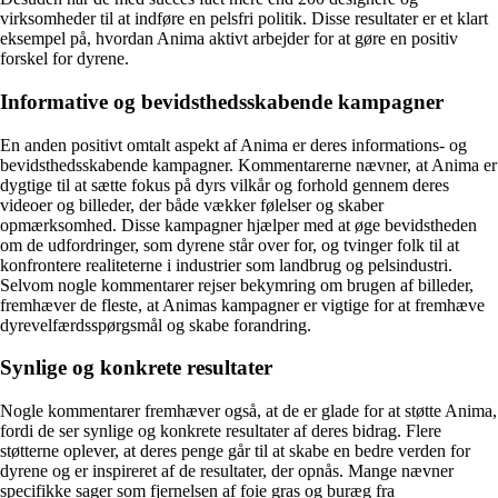
virksomheder til at indføre en pelsfri politik. Disse resultater er et klart
eksempel på, hvordan Anima aktivt arbejder for at gøre en positiv
forskel for dyrene.
Informative og bevidsthedsskabende kampagner
En anden positivt omtalt aspekt af Anima er deres informations- og
bevidsthedsskabende kampagner. Kommentarerne nævner, at Anima er
dygtige til at sætte fokus på dyrs vilkår og forhold gennem deres
videoer og billeder, der både vækker følelser og skaber
opmærksomhed. Disse kampagner hjælper med at øge bevidstheden
om de udfordringer, som dyrene står over for, og tvinger folk til at
konfrontere realiteterne i industrier som landbrug og pelsindustri.
Selvom nogle kommentarer rejser bekymring om brugen af billeder,
fremhæver de fleste, at Animas kampagner er vigtige for at fremhæve
dyrevelfærdsspørgsmål og skabe forandring.
Synlige og konkrete resultater
Nogle kommentarer fremhæver også, at de er glade for at støtte Anima,
fordi de ser synlige og konkrete resultater af deres bidrag. Flere
støtterne oplever, at deres penge går til at skabe en bedre verden for
dyrene og er inspireret af de resultater, der opnås. Mange nævner
specifikke sager som fjernelsen af foie gras og buræg fra