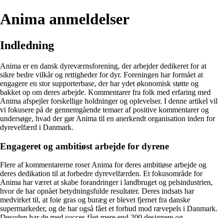
Anima anmeldelser
Indledning
Anima er en dansk dyreværnsforening, der arbejder dedikeret for at
sikre bedre vilkår og rettigheder for dyr. Foreningen har formået at
engagere en stor supporterbase, der har ydet økonomisk støtte og
bakket op om deres arbejde. Kommentarer fra folk med erfaring med
Anima afspejler forskellige holdninger og oplevelser. I denne artikel vil
vi fokusere på de gennemgående temaer af positive kommentarer og
undersøge, hvad der gør Anima til en anerkendt organisation inden for
dyrevelfærd i Danmark.
Engageret og ambitiøst arbejde for dyrene
Flere af kommentarerne roser Anima for deres ambitiøse arbejde og
deres dedikation til at forbedre dyrevelfærden. Et fokusområde for
Anima har været at skabe forandringer i landbruget og pelsindustrien,
hvor de har opnået betydningsfulde resultater. Deres indsats har
medvirket til, at foie gras og buræg er blevet fjernet fra danske
supermarkeder, og de har også fået et forbud mod rævepels i Danmark.
Desuden har de med succes fået mere end 200 designere og