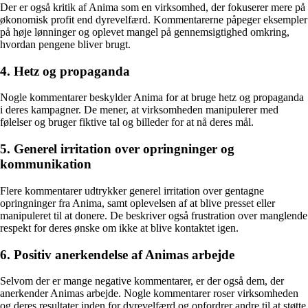
Der er også kritik af Anima som en virksomhed, der fokuserer mere på
økonomisk profit end dyrevelfærd. Kommentarerne påpeger eksempler
på høje lønninger og oplevet mangel på gennemsigtighed omkring,
hvordan pengene bliver brugt.
4. Hetz og propaganda
Nogle kommentarer beskylder Anima for at bruge hetz og propaganda
i deres kampagner. De mener, at virksomheden manipulerer med
følelser og bruger fiktive tal og billeder for at nå deres mål.
5. Generel irritation over opringninger og
kommunikation
Flere kommentarer udtrykker generel irritation over gentagne
opringninger fra Anima, samt oplevelsen af at blive presset eller
manipuleret til at donere. De beskriver også frustration over manglende
respekt for deres ønske om ikke at blive kontaktet igen.
6. Positiv anerkendelse af Animas arbejde
Selvom der er mange negative kommentarer, er der også dem, der
anerkender Animas arbejde. Nogle kommentarer roser virksomheden
og deres resultater inden for dyrevelfærd og opfordrer andre til at støtte