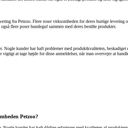
vering fra Petzoo. Flere roser virksomheden for deres hurtige levering
g også flere poser hundeguf sammen med deres bestilte produkter.
er. Nogle kunder har haft problemer med produktkvaliteten, beskadige
r vigtigt at tage højde for disse anmeldelser, når man overvejer at han
omheden Petzoo?
Nogle kunder har haft dårlige erfaringer med kvaliteten af produkter