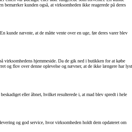
suden bemærker kunden også, at virksomheden ikke reagerede på deres
En kunde nævnte, at de måtte vente over en uge, før deres varer blev
 på virksomhedens hjemmeside. Da de gik ned i butikken for at købe
rret og flov over denne oplevelse og nævner, at de ikke længere har lyst
skadiget eller åbnet, hvilket resulterede i, at mad blev spredt i hele
g levering og god service, hvor virksomheden holdt dem opdateret om