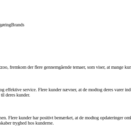
gøring
Brands
o, fremkom der flere gennemgående temaer, som viser, at mange kunder
effektive service. Flere kunder nævner, at de modtog deres varer inden 
 til deres kunder.
lere kunder har positivt bemærket, at de modtog opdateringer omkring 
g skaber tryghed hos kunderne.