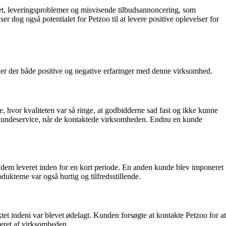
tet, leveringsproblemer og misvisende tilbudsannoncering, som
r dog også potentialet for Petzoo til at levere positive oplevelser for
 er der både positive og negative erfaringer med denne virksomhed.
e, hvor kvaliteten var så ringe, at godbidderne sad fast og ikke kunne
 kundeservice, når de kontaktede virksomheden. Endnu en kunde
ik dem leveret inden for en kort periode. En anden kunde blev imponeret
dukterne var også hurtig og tilfredsstillende.
 indeni var blevet ødelagt. Kunden forsøgte at kontakte Petzoo for at
reret af virksomheden.