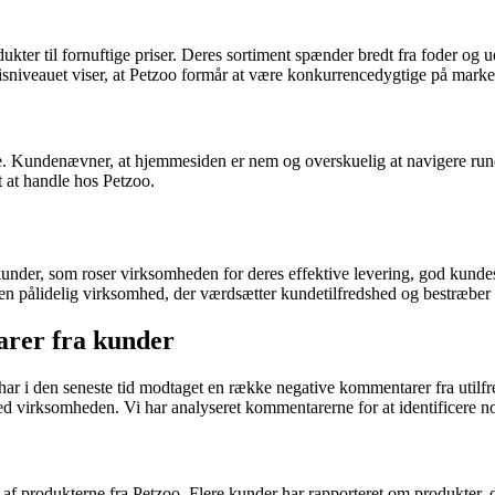
ter til fornuftige priser. Deres sortiment spænder bredt fra foder og u
risniveauet viser, at Petzoo formår at være konkurrencedygtige på marke
 Kundenævner, at hjemmesiden er nem og overskuelig at navigere rundt p
 at handle hos Petzoo.
kunder, som roser virksomheden for deres effektive levering, god kunde
 en pålidelig virksomhed, der værdsætter kundetilfredshed og bestræber 
arer fra kunder
ar i den seneste tid modtaget en række negative kommentarer fra utilfr
virksomheden. Vi har analyseret kommentarerne for at identificere nogl
 af produkterne fra Petzoo. Flere kunder har rapporteret om produkter, 