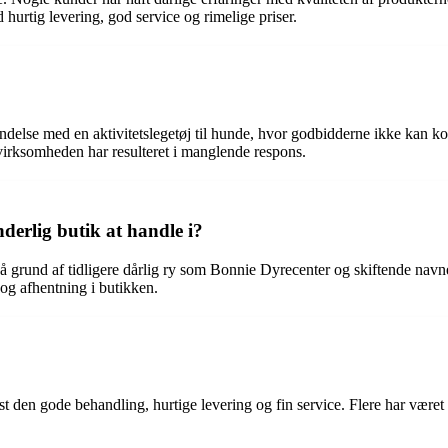
hurtig levering, god service og rimelige priser.
rbindelse med en aktivitetslegetøj til hunde, hvor godbidderne ikke ka
e virksomheden har resulteret i manglende respons.
erlig butik at handle i?
på grund af tidligere dårlig ry som Bonnie Dyrecenter og skiftende nav
g og afhentning i butikken.
t den gode behandling, hurtige levering og fin service. Flere har været 