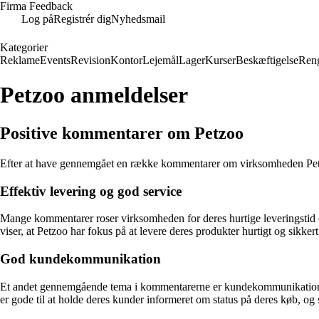
Firma Feedback
Log på
Registrér dig
Nyhedsmail
Kategorier
Reklame
Events
Revision
Kontor
Lejemål
Lager
Kurser
Beskæftigelse
Ren
Petzoo anmeldelser
Positive kommentarer om Petzoo
Efter at have gennemgået en række kommentarer om virksomheden Petzo
Effektiv levering og god service
Mange kommentarer roser virksomheden for deres hurtige leveringstid og 
viser, at Petzoo har fokus på at levere deres produkter hurtigt og sikkert
God kundekommunikation
Et andet gennemgående tema i kommentarerne er kundekommunikationen. F
er gode til at holde deres kunder informeret om status på deres køb, o