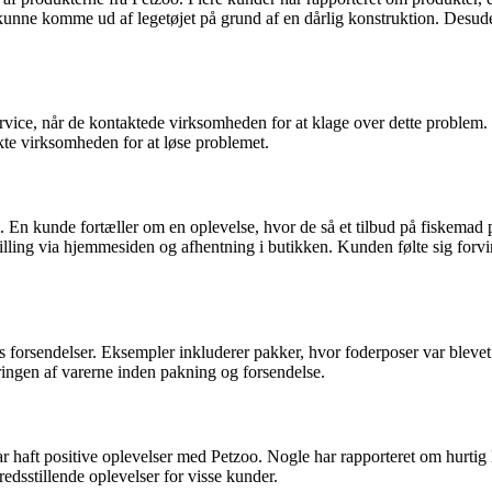
ke kunne komme ud af legetøjet på grund af en dårlig konstruktion. De
vice, når de kontaktede virksomheden for at klage over dette problem. 
akte virksomheden for at løse problemet.
. En kunde fortæller om en oplevelse, hvor de så et tilbud på fiskemad
tilling via hjemmesiden og afhentning i butikken. Kunden følte sig forvi
forsendelser. Eksempler inkluderer pakker, hvor foderposer var blevet be
ingen af varerne inden pakning og forsendelse.
r haft positive oplevelser med Petzoo. Nogle har rapporteret om hurti
redsstillende oplevelser for visse kunder.