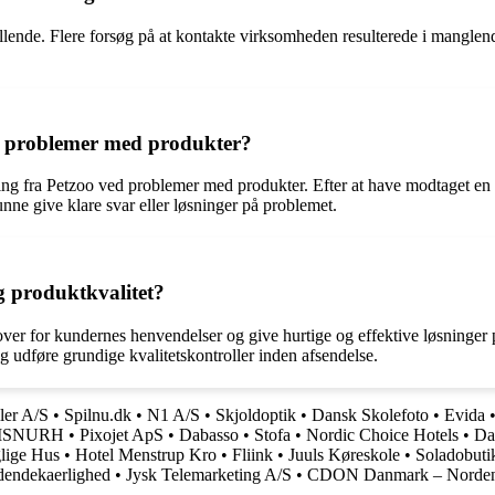
llende. Flere forsøg på at kontakte virksomheden resulterede i manglende
d problemer med produkter?
ing fra Petzoo ved problemer med produkter. Efter at have modtaget en
ne give klare svar eller løsninger på problemet.
g produktkvalitet?
ver for kundernes henvendelser og give hurtige og effektive løsninger
og udføre grundige kvalitetskontroller inden afsendelse.
ler A/S
•
Spilnu.dk
•
N1 A/S
•
Skjoldoptik
•
Dansk Skolefoto
•
Evida
ISNURH
•
Pixojet ApS
•
Dabasso
•
Stofa
•
Nordic Choice Hotels
•
Da
lige Hus
•
Hotel Menstrup Kro
•
Fliink
•
Juuls Køreskole
•
Soladobuti
endekaerlighed
•
Jysk Telemarketing A/S
•
CDON Danmark – Nordens 