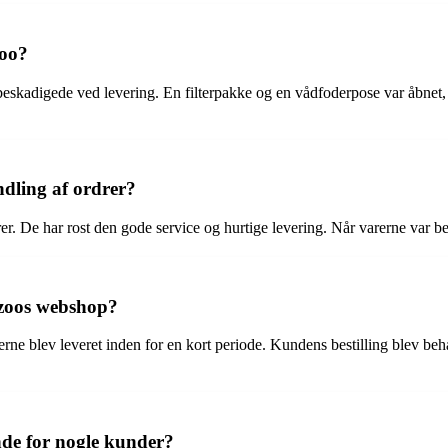
zoo?
 beskadigede ved levering. En filterpakke og en vådfoderpose var åbnet,
ndling af ordrer?
r. De har rost den gode service og hurtige levering. Når varerne var best
etzoos webshop?
erne blev leveret inden for en kort periode. Kundens bestilling blev be
nde for nogle kunder?