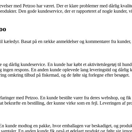
levelser med Petzoo har været. Der er klare problemer med dårlig kvali
odukter. Den gode kundeservice, der er rapporteret af nogle kunder, vise
oo
til kæledyr. Basat på en række anmeldelser og kommentarer fra kunder,
 og dårlig kundeservice. En kunde har købt et aktivitetslegetøj til hund
 ingen respons. En anden kunde oplevede lang leveringstid og dårlig
ing omkring tilbud på fiskemad, og de følte sig forlegne efter besøget.
 erfaringer med Petzoo. En kunde bestilte varer fra deres webshop, og f
t bekræfte en bestilling, der kunne virke som en fejl. Leveringen af pro
n kunde modtog en pakke, hvor emballagen var beskadiget, og produktet
samtaler. En anden kunde fik også et ødelagt produkt og følte sig igno