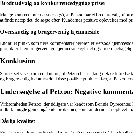
Bredt udvalg og konkurrencedygtige priser
Mange kommentarer nævner også, at Petzoo har et bredt udvalg af produk
at finde netop det, de søgte efter. Kundernes positive oplevelser med p
Overskuelig og brugervenlig hjemmeside
Endnu et punkt, som flere kommentarer berører, er Petzoos hjemmeside.
produkter. Den brugervenlige hjemmeside gør det også mere behageligt
Konklusion
Samlet set viser kommentarerne, at Petzoo har en lang række tilfredse 
og brugervenlig hjemmeside. Disse positive punkter viser, at Petzoo er
Undersøgelse af Petzoo: Negative komment
Virksomheden Petzoo, der tidligere var kendt som Bonnie Dyrecenter, h
indblik i nogle gennemgående problemer, som kunderne har oplevet med 
Dårlig kvalitet
En af de mest fremherskende klager går på den generelt dårlige kvalitet