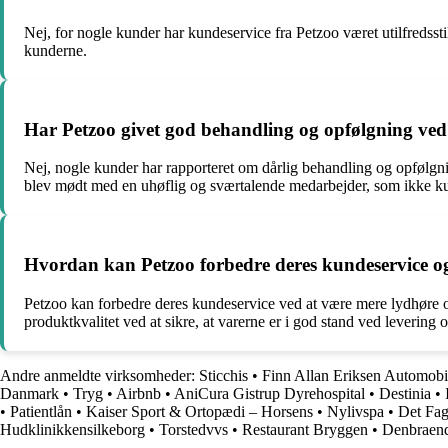
Nej, for nogle kunder har kundeservice fra Petzoo været utilfredssti
kunderne.
Har Petzoo givet god behandling og opfølgning ve
Nej, nogle kunder har rapporteret om dårlig behandling og opfølgn
blev mødt med en uhøflig og sværtalende medarbejder, som ikke kun
Hvordan kan Petzoo forbedre deres kundeservice o
Petzoo kan forbedre deres kundeservice ved at være mere lydhøre o
produktkvalitet ved at sikre, at varerne er i god stand ved levering 
Andre anmeldte virksomheder:
Sticchis
•
Finn Allan Eriksen Automobi
Danmark
•
Tryg
•
Airbnb
•
AniCura Gistrup Dyrehospital
•
Destinia
•
•
Patientlån
•
Kaiser Sport & Ortopædi – Horsens
•
Nylivspa
•
Det Fag
Hudklinikkensilkeborg
•
Torstedvvs
•
Restaurant Bryggen
•
Denbraend