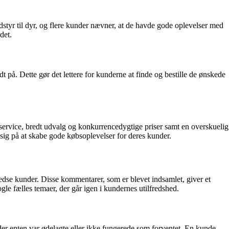
dstyr til dyr, og flere kunder nævner, at de havde gode oplevelser med
det.
å. Dette gør det lettere for kunderne at finde og bestille de ønskede
service, bredt udvalg og konkurrencedygtige priser samt en overskuelig
sig på at skabe gode købsoplevelser for deres kunder.
edse kunder. Disse kommentarer, som er blevet indsamlet, giver et
e fælles temaer, der går igen i kundernes utilfredshed.
der enten var ødelagte eller ikke fungerede som forventet. En kunde