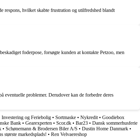
 respons, hvilket skabte frustration og utilfredshed blandt
 beskadiget foderpose, forsøgte kunden at kontakte Petzoo, men
 på eventuelle problemer. Derudover kan de forbedre deres
•
Investering og Feriebolig
•
Sortmaske
•
Nykredit
•
Goodiebox
nske Bank
•
Gearexperten
•
Scor.dk
•
Bar23
•
Dansk sommerhusferie
k
•
Schønemann & Brodersen Biler A/S
•
Dustin Home Danmark
•
største markedsplads!
•
Ren Velvaereshop