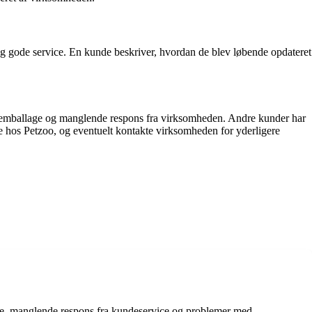
 og gode service. En kunde beskriver, hvordan de blev løbende opdateret
t emballage og manglende respons fra virksomheden. Andre kunder har
dle hos Petzoo, og eventuelt kontakte virksomheden for yderligere
ne, manglende respons fra kundeservice og problemer med