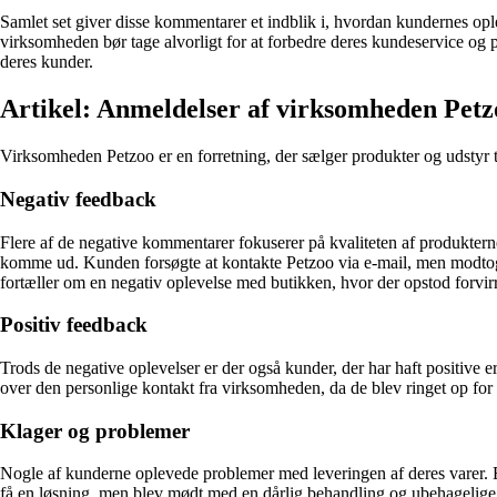
Samlet set giver disse kommentarer et indblik i, hvordan kundernes op
virksomheden bør tage alvorligt for at forbedre deres kundeservice og pr
deres kunder.
Artikel: Anmeldelser af virksomheden Petz
Virksomheden Petzoo er en forretning, der sælger produkter og udstyr 
Negativ feedback
Flere af de negative kommentarer fokuserer på kvaliteten af produkterne
komme ud. Kunden forsøgte at kontakte Petzoo via e-mail, men modtog
fortæller om en negativ oplevelse med butikken, hvor der opstod forvirr
Positiv feedback
Trods de negative oplevelser er der også kunder, der har haft positive
over den personlige kontakt fra virksomheden, da de blev ringet op for a
Klager og problemer
Nogle af kunderne oplevede problemer med leveringen af deres varer. E
få en løsning, men blev mødt med en dårlig behandling og ubehagelige 