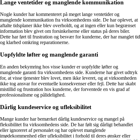
Lange ventetider og manglende kommunikation
Nogle kunder har kommenteret på meget lange ventetider og
manglende kommunikation fra virksomhedens side. De har oplevet, at
aftalte tidsplaner ikke blev overholdt, og at ingen eller kun begrænset
information blev givet om forsinkelserne eller status på deres biler.
Dette har ført til frustration og besvær for kunderne, der har manglet tid
og klarhed omkring reparationerne.
Uopfyldte løfter og manglende garanti
En anden bekymring hos visse kunder er uopfyldte løfter og
manglende garanti fra virksomhedens side. Kunderne har givet udtryk
for, at visse tjenester blev lovet, men ikke leveret, og at virksomheden
ikke tog ansvar for eventuelle konsekvenser eller fejl. Dette har skabt
mistillid og frustration hos kunderne, der forventede en vis grad af
professionalisme og pålidelighed.
Dårlig kundeservice og ufleksibilitet
Mange kunder har bemærket dårlig kundeservice og mangel på
fleksibilitet fra virksomhedens side. De har følt sig dårligt behandlet
eller ignoreret af personalet og har oplevet manglende
imødekommenhed eller ufleksibilitet i forhold til deres ønsker eller