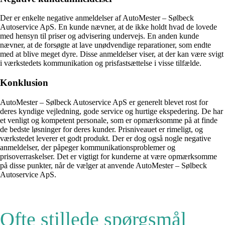
Der er enkelte negative anmeldelser af AutoMester – Sølbeck
Autoservice ApS. En kunde nævner, at de ikke holdt hvad de lovede
med hensyn til priser og advisering undervejs. En anden kunde
nævner, at de forsøgte at lave unødvendige reparationer, som endte
med at blive meget dyre. Disse anmeldelser viser, at der kan være svigt
i værkstedets kommunikation og prisfastsættelse i visse tilfælde.
Konklusion
AutoMester – Sølbeck Autoservice ApS er generelt blevet rost for
deres kyndige vejledning, gode service og hurtige ekspedering. De har
et venligt og kompetent personale, som er opmærksomme på at finde
de bedste løsninger for deres kunder. Prisniveauet er rimeligt, og
værkstedet leverer et godt produkt. Der er dog også nogle negative
anmeldelser, der påpeger kommunikationsproblemer og
prisoverraskelser. Det er vigtigt for kunderne at være opmærksomme
på disse punkter, når de vælger at anvende AutoMester – Sølbeck
Autoservice ApS.
Ofte stillede spørgsmål