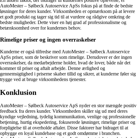
En anden faktor, der bidrager til kundernes positive oplevelse, er
AutoMester – Sølbeck Autoservice ApSs fokus på at finde de bedste
løsninger for deres kunder. Virksomheden er opmærksom på at levere
et godt produkt og tager sig tid til at vurdere og rådgive omkring de
bedste muligheder. Dette viser en høj grad af professionalisme og
betænksomhed over for kundernes behov.
Rimelige priser og ingen overraskelser
Kunderne er også tilfredse med AutoMester – Sølbeck Autoservice
ApSs priser, som de beskriver som rimelige. Derudover er der ingen
overraskelser, da medarbejderne holder, hvad de lover, både når det
kommer til priser og aftalt arbejde. Denne ærlighed og
gennemsigtighed i priserne skaber tillid og sikrer, at kunderne føler sig
trygge ved at bruge virksomhedens tjenester.
Konklusion
AutoMester – Sølbeck Autoservice ApS nyder en stor mængde positiv
feedback fra deres kunder. Virksomheden skiller sig ud med deres
kyndige vejledning, tydelig kommunikation, venlige og professionelle
betjening, hurtig ekspedering, fokuserede løsninger, rimelige priser og
forpligtelse til at overholde aftaler. Disse faktorer har bidraget til at
opbygge en loyal kundebase og et godt omdømme i branchen.