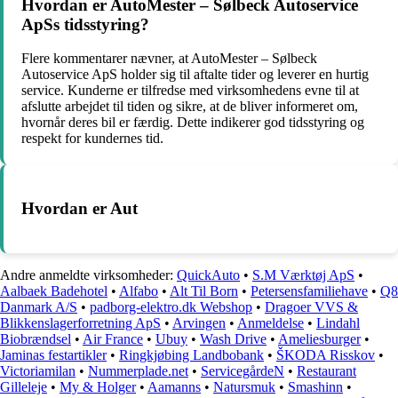
Hvordan er AutoMester – Sølbeck Autoservice
ApSs tidsstyring?
Flere kommentarer nævner, at AutoMester – Sølbeck
Autoservice ApS holder sig til aftalte tider og leverer en hurtig
service. Kunderne er tilfredse med virksomhedens evne til at
afslutte arbejdet til tiden og sikre, at de bliver informeret om,
hvornår deres bil er færdig. Dette indikerer god tidsstyring og
respekt for kundernes tid.
Hvordan er Aut
Andre anmeldte virksomheder:
QuickAuto
•
S.M Værktøj ApS
•
Aalbaek Badehotel
•
Alfabo
•
Alt Til Born
•
Petersensfamiliehave
•
Q8
Danmark A/S
•
padborg-elektro.dk Webshop
•
Dragoer VVS &
Blikkenslagerforretning ApS
•
Arvingen
•
Anmeldelse
•
Lindahl
Biobrændsel
•
Air France
•
Ubuy
•
Wash Drive
•
Ameliesburger
•
Jaminas festartikler
•
Ringkjøbing Landbobank
•
ŠKODA Risskov
•
Victoriamilan
•
Nummerplade.net
•
ServicegårdeN
•
Restaurant
Gilleleje
•
My & Holger
•
Aamanns
•
Natursmuk
•
Smashinn
•