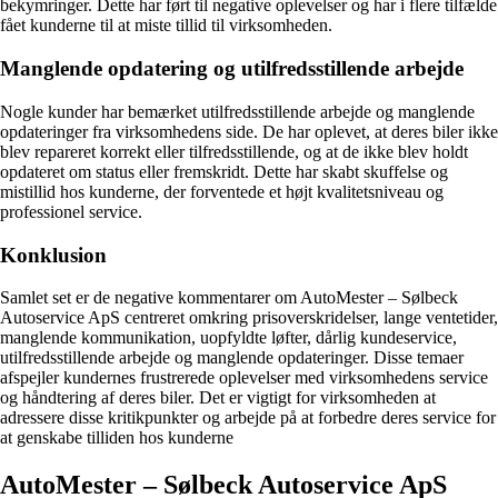
bekymringer. Dette har ført til negative oplevelser og har i flere tilfælde
fået kunderne til at miste tillid til virksomheden.
Manglende opdatering og utilfredsstillende arbejde
Nogle kunder har bemærket utilfredsstillende arbejde og manglende
opdateringer fra virksomhedens side. De har oplevet, at deres biler ikke
blev repareret korrekt eller tilfredsstillende, og at de ikke blev holdt
opdateret om status eller fremskridt. Dette har skabt skuffelse og
mistillid hos kunderne, der forventede et højt kvalitetsniveau og
professionel service.
Konklusion
Samlet set er de negative kommentarer om AutoMester – Sølbeck
Autoservice ApS centreret omkring prisoverskridelser, lange ventetider,
manglende kommunikation, uopfyldte løfter, dårlig kundeservice,
utilfredsstillende arbejde og manglende opdateringer. Disse temaer
afspejler kundernes frustrerede oplevelser med virksomhedens service
og håndtering af deres biler. Det er vigtigt for virksomheden at
adressere disse kritikpunkter og arbejde på at forbedre deres service for
at genskabe tilliden hos kunderne
AutoMester – Sølbeck Autoservice ApS