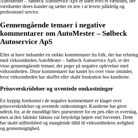
AutoMester – Sølbeck Autoservice ApS er uden tvivl et værksted, der
værdsætter deres kunder og sætter en ære i at levere pålidelig og
professionel service.
Gennemgående temaer i negative
kommentarer om AutoMester – Sølbeck
Autoservice ApS
Efter at have indsamlet en række kommentarer fra folk, der har erfaring
med virksomheden AutoMester – Sølbeck Autoservice ApS, er der
visse gennemgående temaer, der peger på negative oplevelser med
virksomheden. Disse kommentarer har kastet lys over visse områder,
hvor virksomheden har skuffet eller skabt frustration hos kunderne.
Prisoverskridelser og uventede omkostninger
En hyppig forekomst i de negative kommentarer er klager over
prisoverskridelser og uventede omkostninger. Kunderne har givet
udtryk for, at de mundtligt blev præsenteret for en pris eller et overslag,
men at den faktiske faktura var betydeligt højere end forventet. Dette
har skabt utilfredshed og manglende tillid til virksomhedens ærlighed
og gennemsigtighed.