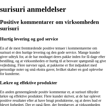
surisuri anmeldelser
Positive kommentarer om virksomheden
surisuri
Hurtig levering og god service
En af de mest fremtrædende positive temaer i kommentarerne om
surisuri er den hurtige levering og den gode service. Mange kunder
giver udtryk for, at de har modtaget deres pakke inden for få dage efter
bestilling, og at virksomheden er hurtig til at besvare spørgsmål og give
vejledning. Flere nævner også, at pakkerne er flot indpakket med
personlige noter og små ekstra gaver, hvilket skaber en god oplevelse
for kunderne.
Lækre og effektive produkter
En anden gennemgående positiv kommentar er, at surisuri tilbyder
lækre og effektive produkter. Flere kunder skriver, at de har oplevet
positive resultater efter at have brugt produkterne, og at deres hud er
blevet forbedret. Der er også flere, der fremhæver, at virksomheden