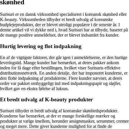
skønhed
Surisuri er en dansk virksomhed specialiseret i koreansk skønhed eller
K-beauty. Virksomheden tilbyder et bredt udvalg af koreanske
hudplejeprodukter, der er blevet utroligt populære i de seneste år. I
denne artikel vil vi dykke ned i, hvad Surisuri har at tilbyde, baseret på
de mange positive anmeldelser, der er blevet indsamlet fra kunder.
Hurtig levering og flot indpakning
En af de vigtigste faktorer, der går igen i anmeldelserne, er den hurtige
leveringstid. Mange kunder har bemærket, at deres pakker ankom
inden for få dage efter bestillingen, hvilket viser Surisuris effektive
distributionsnetværk. En anden detalje, der har imponeret kunderne, er
den flotte indpakning af produkterne. Flere kunder nævner, at deres
ordre var pakket omhyggeligt ind med indpakningspapir og sløjfer,
hvilket gav en ekstra følelse af luksus.
Et bredt udvalg af K-beauty produkter
Surisuri tilbyder et bredt udvalg af koreanske skønhedsprodukter.
Kunderne har bemærket, at der er mange forskellige mærker og
produkter at vælge imellem, herunder ansigtsmasker, serummer, cremer
og meget mere. Dette giver kunderne mulighed for at finde de