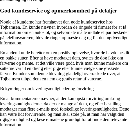
God kundeservice og opmærksomhed på detaljer
Nogle af kunderne har fremhævet den gode kundeservice hos
Tojbamsen. En kunde nævner, hvordan de ringede til firmaet for at få
information om en autostol, og selvom de måtte indtale et par beskeder
på telefonsvareren, blev de ringet op næste dag og fik den nødvendige
information.
En anden kunde beretter om en positiv oplevelse, hvor de havde bestilt
en pakke sutter. Efter at have modtaget dem, syntes de dog ikke om
farverne og mente, at det ville være godt, hvis man kunne markere om
sutterne var til en dreng eller pige eller kunne vælge sine ønskede
farver. Kunder som denne blev dog glædeligt overraskede over, at
Tojbamsen tilbød dem en nem og gratis retur af varerne.
Bekymringer om leveringsmuligheder og forvirring
En af kommentarerne nævner, at der kan opstå forvirring omkring
leveringsmulighederne, da der er mange af dem, og efter bestilling
modtager man flere e-mails med forskellige leveringsmuligheder. Dette
kan være lidt forvirrende, og man skal stole på, at man har valgt den
rigtige mulighed og læse e-mailene grundigt for at finde den relevante
information.