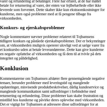
varer og refundering af betalinger. Flere har erfaret, at de har måttet
betale for returnering af varer, der enten var fejlbehæftede eller ikke
leverede som forventet. Dette skaber ikke kun ekstraomkostninger for
kunderne, men også problemer med at få pengene tilbage fra
virksomheden.
Konkurs- og ejerskabsproblemer
Nogle kommentarer nævner problemer relateret til Tojbamsens
tidligere konkurs og påståede ejerskabsproblemer. Der er bekymringer
om, at virksomheden muligvis opererer ulovligt ved at sælge varer fra
et konkursbo uden at betale leverandørerne. Dette kan give kunderne
en negativ opfattelse af virksomheden og få dem til at tvivle på dets
integritet og pålidelighed.
Konklusion
Kommentarerne om Tojbamsen afslører flere gennemgående negative
temaer, herunder problemer med leveringstid og manglende
opdateringer, misvisende produktbeskrivelser, dårlig kundeservice og
manglende kommunikation samt udfordringer i forbindelse med
returnering og refundering. Disse problemer kan skabe frustration og
mistillid hos kunderne og påvirke deres oplevelse med virksomheden.
Det er vigtigt for Tojbamsen at adressere disse udfordringer for at