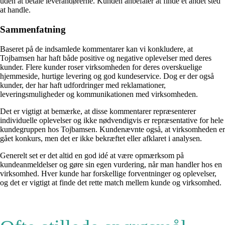
uden at betale leverandørerne. Kunden anbefaler at finde et andet sted
at handle.
Sammenfatning
Baseret på de indsamlede kommentarer kan vi konkludere, at
Tojbamsen har haft både positive og negative oplevelser med deres
kunder. Flere kunder roser virksomheden for deres overskuelige
hjemmeside, hurtige levering og god kundeservice. Dog er der også
kunder, der har haft udfordringer med reklamationer,
leveringsmuligheder og kommunikationen med virksomheden.
Det er vigtigt at bemærke, at disse kommentarer repræsenterer
individuelle oplevelser og ikke nødvendigvis er repræsentative for hele
kundegruppen hos Tojbamsen. Kundenævnte også, at virksomheden er
gået konkurs, men det er ikke bekræftet eller afklaret i analysen.
Generelt set er det altid en god idé at være opmærksom på
kundeanmeldelser og gøre sin egen vurdering, når man handler hos en
virksomhed. Hver kunde har forskellige forventninger og oplevelser,
og det er vigtigt at finde det rette match mellem kunde og virksomhed.