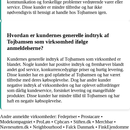
kommunikation og forskellige problemer vedrørende varer eller
service. Disse kunder er mindre tilfredse og har ikke
nødvendigvis til hensigt at handle hos Tojbamsen igen.
Hvordan er kundernes generelle indtryk af
Tojbamsen som virksomhed ifølge
anmeldelserne?
Kundernes generelle indtryk af Tojbamsen som virksomhed er
blandet. Nogle kunder har positive indtryk og fremhæver blandt
andet god service, konkurrencedygtige priser og hurtig levering.
Disse kunder har en god opfattelse af Tojbamsen og har været
tilfredse med deres købsoplevelse. Dog har andre kunder
negative indtryk af virksomheden og har oplevet udfordringer
som dårlig kundeservice, forsinket levering og mangelfulde
produkter. Disse kunder har mindre tillid til Tojbamsen og har
haft en negativ købsoplevelse.
Andre anmeldte virksomheder:
Fedepriser
•
Prostacare
•
Modekompagniet
•
ProLøn
•
Cphcars
•
Stiften.dk
•
Merchbar
•
Navnesutten.dk
•
Neighbourhood
•
Falck Danmark
•
FinkEjendomme