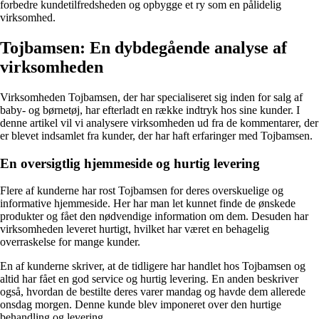
forbedre kundetilfredsheden og opbygge et ry som en pålidelig
virksomhed.
Tojbamsen: En dybdegående analyse af
virksomheden
Virksomheden Tojbamsen, der har specialiseret sig inden for salg af
baby- og børnetøj, har efterladt en række indtryk hos sine kunder. I
denne artikel vil vi analysere virksomheden ud fra de kommentarer, der
er blevet indsamlet fra kunder, der har haft erfaringer med Tojbamsen.
En oversigtlig hjemmeside og hurtig levering
Flere af kunderne har rost Tojbamsen for deres overskuelige og
informative hjemmeside. Her har man let kunnet finde de ønskede
produkter og fået den nødvendige information om dem. Desuden har
virksomheden leveret hurtigt, hvilket har været en behagelig
overraskelse for mange kunder.
En af kunderne skriver, at de tidligere har handlet hos Tojbamsen og
altid har fået en god service og hurtig levering. En anden beskriver
også, hvordan de bestilte deres varer mandag og havde dem allerede
onsdag morgen. Denne kunde blev imponeret over den hurtige
behandling og levering.