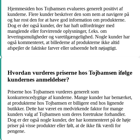
Hjemmesiden hos Tojbamsen evalueres generelt positivt af
kunderne. Flere kunder beskriver den som nem at navigere på
og har rost den for at have god information om produkterne.
Dog er der også kunder, der har haft udfordringer med
manglende eller forvirrende oplysninger, f.eks. om
leveringsmuligheder og varetilgængelighed. Nogle kunder har
også kommenteret, at billederne af produkterne ikke altid
afspejler de faktiske farver eller udseende helt nøjagtigt.
Hvordan vurderes priserne hos Tojbamsen ifølge
kundernes anmeldelser?
Priserne hos Tojbamsen vurderes generelt som
konkurrencedygtige af kunderne. Mange kunder har bemærket,
at produkterne hos Tojbamsen er billigere end hos lignende
butikker. Dette har været en medvirkende faktor for mange
kunders valg af Tojbamsen som deres foretrukne forhandler.
Dog er der også nogle kunder, der har kommenteret på de høje
priser på visse produkter eller følt, at de ikke fik værdi for
pengene.