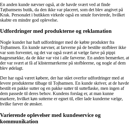
En anden kunde nævner også, at de havde svært ved at finde
Tøjbamsens butik, da den ikke var placeret, som det blev angivet på
Krak. Personalet i butikken virkede også en smule forvirrede, hvilket
skabte en mindre god oplevelse.
Udfordringer med produkterne og reklamation
Nogle kunder har haft udfordringer med de købte produkter fra
Tojbamsen. En kunde nævner, at farverne på de bestilte stofbleer ikke
var som forventet, og det var også svært at vælge farve på pippi
hagesmække, da de ikke var vist i alle farverne. En anden bemærker, at
der var svært at få af klistermærkerne på stofbleerne, og nogle af dem
blev ødelagt.
Der har også været købere, der har stået overfor udfordringer med at
levere produkterne tilbage til Tojbamsen. En kunde skriver, at de havde
bestilt en pakke sutter og en pakke sutter til sutteflaske, men ingen af
dem passede til deres behov. Kundens forslag er, at man kunne
markere, hvilket køn sutterne er egnet til, eller lade kunderne vælge,
hvilke farver de ønsker.
Varierende oplevelser med kundeservice og
kommunikation