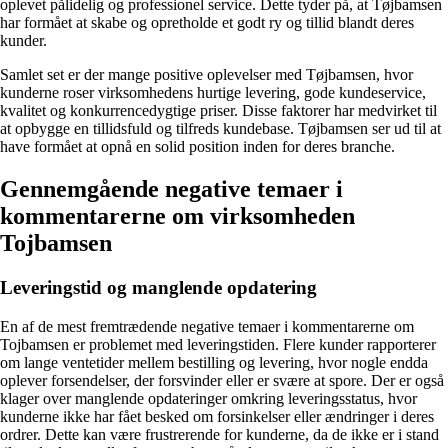
oplevet pålidelig og professionel service. Dette tyder på, at Tøjbamsen
har formået at skabe og opretholde et godt ry og tillid blandt deres
kunder.
Samlet set er der mange positive oplevelser med Tøjbamsen, hvor
kunderne roser virksomhedens hurtige levering, gode kundeservice,
kvalitet og konkurrencedygtige priser. Disse faktorer har medvirket til
at opbygge en tillidsfuld og tilfreds kundebase. Tøjbamsen ser ud til at
have formået at opnå en solid position inden for deres branche.
Gennemgående negative temaer i
kommentarerne om virksomheden
Tojbamsen
Leveringstid og manglende opdatering
En af de mest fremtrædende negative temaer i kommentarerne om
Tojbamsen er problemet med leveringstiden. Flere kunder rapporterer
om lange ventetider mellem bestilling og levering, hvor nogle endda
oplever forsendelser, der forsvinder eller er svære at spore. Der er også
klager over manglende opdateringer omkring leveringsstatus, hvor
kunderne ikke har fået besked om forsinkelser eller ændringer i deres
ordrer. Dette kan være frustrerende for kunderne, da de ikke er i stand