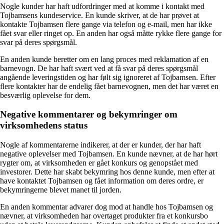
Nogle kunder har haft udfordringer med at komme i kontakt med
Tojbamsens kundeservice. En kunde skriver, at de har prøvet at
kontakte Tojbamsen flere gange via telefon og e-mail, men har ikke
fået svar eller ringet op. En anden har også måtte rykke flere gange for
svar på deres spørgsmål.
En anden kunde beretter om en lang proces med reklamation af en
barnevogn. De har haft svært ved at få svar på deres spørgsmål
angående leveringstiden og har følt sig ignoreret af Tojbamsen. Efter
flere kontakter har de endelig fået barnevognen, men det har været en
besværlig oplevelse for dem.
Negative kommentarer og bekymringer om
virksomhedens status
Nogle af kommentarerne indikerer, at der er kunder, der har haft
negative oplevelser med Tojbamsen. En kunde nævner, at de har hørt
rygter om, at virksomheden er gået konkurs og genopstået med
investorer. Dette har skabt bekymring hos denne kunde, men efter at
have kontaktet Tojbamsen og fået information om deres ordre, er
bekymringerne blevet manet til jorden.
En anden kommentar advarer dog mod at handle hos Tojbamsen og
nævner, at virksomheden har overtaget produkter fra et konkursbo